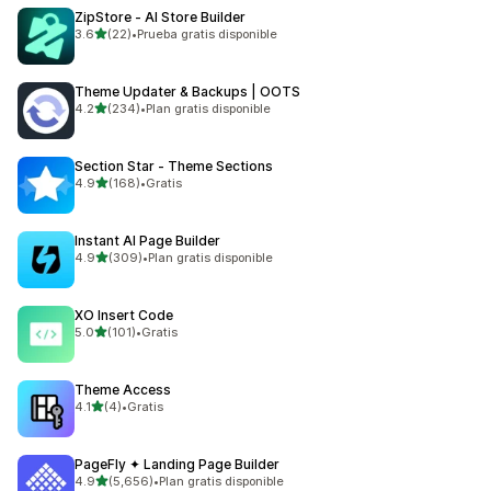
ZipStore ‑ AI Store Builder
de 5 estrellas
3.6
(22)
•
Prueba gratis disponible
22 reseñas en total
Theme Updater & Backups | OOTS
de 5 estrellas
4.2
(234)
•
Plan gratis disponible
234 reseñas en total
Section Star ‑ Theme Sections
de 5 estrellas
4.9
(168)
•
Gratis
168 reseñas en total
Instant AI Page Builder
de 5 estrellas
4.9
(309)
•
Plan gratis disponible
309 reseñas en total
XO Insert Code
de 5 estrellas
5.0
(101)
•
Gratis
101 reseñas en total
Theme Access
de 5 estrellas
4.1
(4)
•
Gratis
4 reseñas en total
PageFly ✦ Landing Page Builder
de 5 estrellas
4.9
(5,656)
•
Plan gratis disponible
5656 reseñas en total