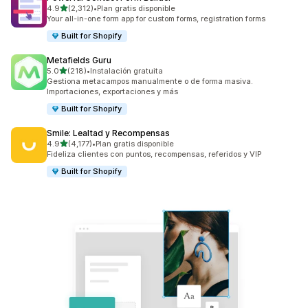
de 5 estrellas
4.9
(2,312)
•
Plan gratis disponible
2312 reseñas en total
Your all-in-one form app for custom forms, registration forms
Built for Shopify
Metafields Guru
de 5 estrellas
5.0
(218)
•
Instalación gratuita
218 reseñas en total
Gestiona metacampos manualmente o de forma masiva.
Importaciones, exportaciones y más
Built for Shopify
Smile: Lealtad y Recompensas
de 5 estrellas
4.9
(4,177)
•
Plan gratis disponible
4177 reseñas en total
Fideliza clientes con puntos, recompensas, referidos y VIP
Built for Shopify