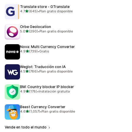
Translate store ‑ GTranslate
de 5 estrellas
4.7
(645)
•
Plan gratis disponible
645 reseñas en total
Orbe Geolocation
de 5 estrellas
5.0
(290)
•
Plan gratis disponible
290 reseñas en total
Nova: Multi Currency Converter
de 5 estrellas
4.9
(739)
•
Gratis
739 reseñas en total
Weglot: Traducción con IA
de 5 estrellas
4.5
(786)
•
Plan gratis disponible
786 reseñas en total
BM: Country blocker IP blocker
de 5 estrellas
4.9
(178)
•
Instalación gratuita
178 reseñas en total
Beast Currency Converter
de 5 estrellas
4.6
(1,057)
•
Plan gratis disponible
1057 reseñas en total
Vende en todo el mundo