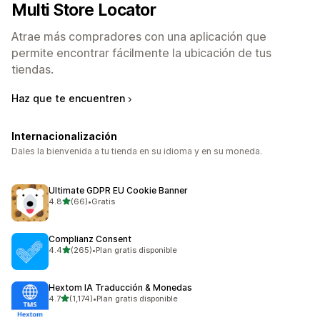
Multi Store Locator
Atrae más compradores con una aplicación que
permite encontrar fácilmente la ubicación de tus
tiendas.
Haz que te encuentren
Internacionalización
Dales la bienvenida a tu tienda en su idioma y en su moneda.
Ultimate GDPR EU Cookie Banner
de 5 estrellas
4.8
(66)
•
Gratis
66 reseñas en total
Complianz Consent
de 5 estrellas
4.4
(265)
•
Plan gratis disponible
265 reseñas en total
Hextom IA Traducción & Monedas
de 5 estrellas
4.7
(1,174)
•
Plan gratis disponible
1174 reseñas en total