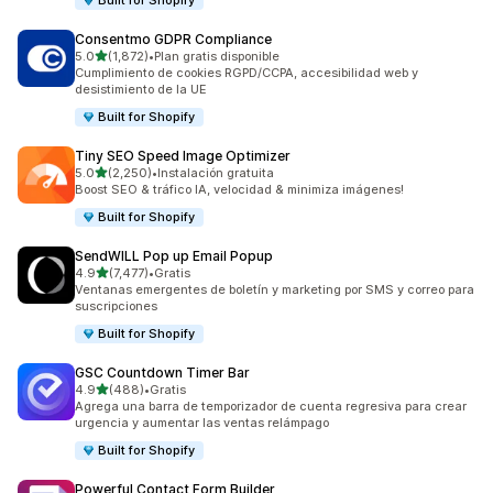
Built for Shopify
Consentmo GDPR Compliance
de 5 estrellas
5.0
(1,872)
•
Plan gratis disponible
1872 reseñas en total
Cumplimiento de cookies RGPD/CCPA, accesibilidad web y
desistimiento de la UE
Built for Shopify
Tiny SEO Speed Image Optimizer
de 5 estrellas
5.0
(2,250)
•
Instalación gratuita
2250 reseñas en total
Boost SEO & tráfico IA, velocidad & minimiza imágenes!
Built for Shopify
SendWILL Pop up Email Popup
de 5 estrellas
4.9
(7,477)
•
Gratis
7477 reseñas en total
Ventanas emergentes de boletín y marketing por SMS y correo para
suscripciones
Built for Shopify
GSC Countdown Timer Bar
de 5 estrellas
4.9
(488)
•
Gratis
488 reseñas en total
Agrega una barra de temporizador de cuenta regresiva para crear
urgencia y aumentar las ventas relámpago
Built for Shopify
Powerful Contact Form Builder