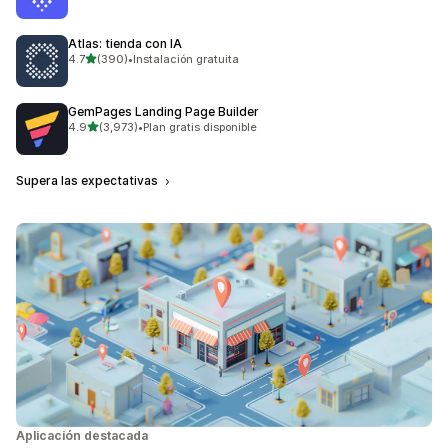
Atlas: tienda con IA
de 5 estrellas
4.7
(390)
•
Instalación gratuita
390 reseñas en total
GemPages Landing Page Builder
de 5 estrellas
4.9
(3,973)
•
Plan gratis disponible
3973 reseñas en total
Supera las expectativas
Aplicación destacada