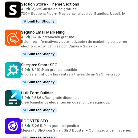
Section Store ‑ Theme Sections
de 5 estrellas
4.9
(2,728)
•
Instalación gratuita
2728 reseñas en total
700+ Sections Plug-n-Play personalizables. Bundles, Upsell, IA
Built for Shopify
Seguno Email Marketing
de 5 estrellas
4.8
(643)
•
Instalación gratuita
643 reseñas en total
Boletines informativos y automatización de marketing por correo
electrónico compatibles con Canva y Sidekick
Built for Shopify
Sherpas: Smart SEO
de 5 estrellas
4.9
(849)
•
Plan gratis disponible
849 reseñas en total
Impulse el tráfico y las ventas a través de un SEO mejorado.
Built for Shopify
Hulk Form Builder
de 5 estrellas
4.9
(1,886)
•
Plan gratis disponible
1886 reseñas en total
Cree formularios elegantes en cuestión de segundos.
Built for Shopify
BOOSTER SEO
de 5 estrellas
4.8
(5,261)
•
Plan gratis disponible
5261 reseñas en total
Mejora tu SEO con Smart SEO Booster + Optimizador de imágenes