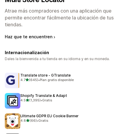
Atrae más compradores con una aplicación que
permite encontrar fácilmente la ubicación de tus
tiendas.
Haz que te encuentren
Internacionalización
Dales la bienvenida a tu tienda en su idioma y en su moneda.
Translate store ‑ GTranslate
de 5 estrellas
4.7
(645)
•
Plan gratis disponible
645 reseñas en total
Shopify Translate & Adapt
de 5 estrellas
4.5
(1,395)
•
Gratis
1395 reseñas en total
Ultimate GDPR EU Cookie Banner
de 5 estrellas
4.8
(66)
•
Gratis
66 reseñas en total