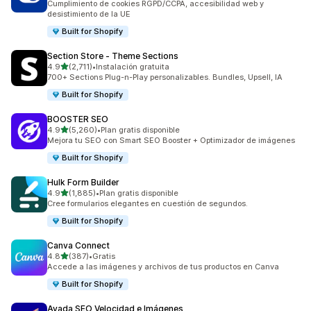
Cumplimiento de cookies RGPD/CCPA, accesibilidad web y
desistimiento de la UE
Built for Shopify
Section Store ‑ Theme Sections
de 5 estrellas
4.9
(2,711)
•
Instalación gratuita
2711 reseñas en total
700+ Sections Plug-n-Play personalizables. Bundles, Upsell, IA
Built for Shopify
BOOSTER SEO
de 5 estrellas
4.9
(5,260)
•
Plan gratis disponible
5260 reseñas en total
Mejora tu SEO con Smart SEO Booster + Optimizador de imágenes
Built for Shopify
Hulk Form Builder
de 5 estrellas
4.9
(1,885)
•
Plan gratis disponible
1885 reseñas en total
Cree formularios elegantes en cuestión de segundos.
Built for Shopify
Canva Connect
de 5 estrellas
4.8
(387)
•
Gratis
387 reseñas en total
Accede a las imágenes y archivos de tus productos en Canva
Built for Shopify
Avada SEO Velocidad e Imágenes