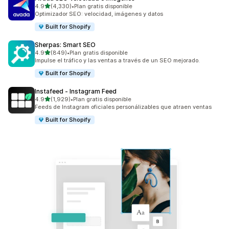
de 5 estrellas
4.9
(4,330)
•
Plan gratis disponible
4330 reseñas en total
Optimizador SEO: velocidad, imágenes y datos
Built for Shopify
Sherpas: Smart SEO
de 5 estrellas
4.9
(849)
•
Plan gratis disponible
849 reseñas en total
Impulse el tráfico y las ventas a través de un SEO mejorado.
Built for Shopify
Instafeed ‑ Instagram Feed
de 5 estrellas
4.9
(1,929)
•
Plan gratis disponible
1929 reseñas en total
Feeds de Instagram oficiales personálizables que atraen ventas
Built for Shopify