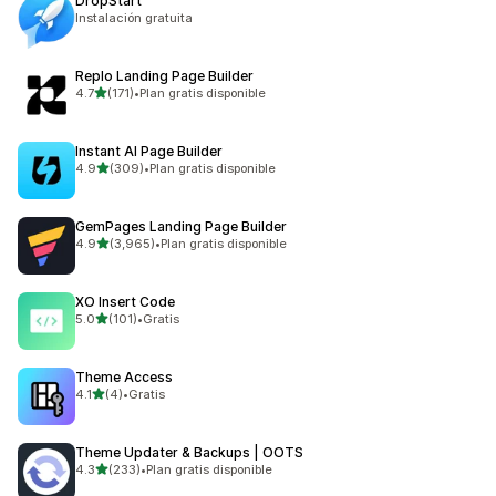
DropStart
Instalación gratuita
Replo Landing Page Builder
de 5 estrellas
4.7
(171)
•
Plan gratis disponible
171 reseñas en total
Instant AI Page Builder
de 5 estrellas
4.9
(309)
•
Plan gratis disponible
309 reseñas en total
GemPages Landing Page Builder
de 5 estrellas
4.9
(3,965)
•
Plan gratis disponible
3965 reseñas en total
XO Insert Code
de 5 estrellas
5.0
(101)
•
Gratis
101 reseñas en total
Theme Access
de 5 estrellas
4.1
(4)
•
Gratis
4 reseñas en total
Theme Updater & Backups | OOTS
de 5 estrellas
4.3
(233)
•
Plan gratis disponible
233 reseñas en total