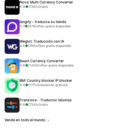
Nova: Multi Currency Converter
de 5 estrellas
4.9
(736)
•
Gratis
736 reseñas en total
langify ‑ traduzca su tienda
de 5 estrellas
4.7
(679)
•
Plan gratis disponible
679 reseñas en total
Weglot: Traducción con IA
de 5 estrellas
4.5
(786)
•
Plan gratis disponible
786 reseñas en total
Beast Currency Converter
de 5 estrellas
4.6
(1,055)
•
Plan gratis disponible
1055 reseñas en total
BM: Country blocker IP blocker
de 5 estrellas
4.9
(177)
•
Instalación gratuita
177 reseñas en total
Transtore ‑ Traductor Idiomas
de 5 estrellas
4.6
(724)
•
Gratis
724 reseñas en total
Vende en todo el mundo