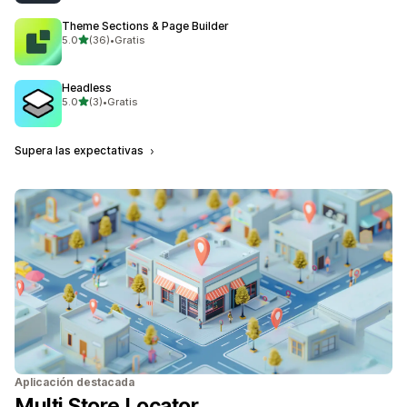
Theme Sections & Page Builder
de 5 estrellas
5.0
(36)
•
Gratis
36 reseñas en total
Headless
de 5 estrellas
5.0
(3)
•
Gratis
3 reseñas en total
Supera las expectativas
Aplicación destacada
Multi Store Locator