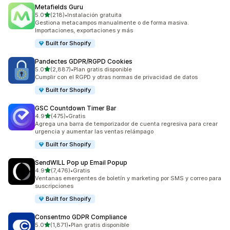
Metafields Guru
de 5 estrellas
5.0
(218)
•
Instalación gratuita
218 reseñas en total
Gestiona metacampos manualmente o de forma masiva.
Importaciones, exportaciones y más
Built for Shopify
Pandectes GDPR/RGPD Cookies
de 5 estrellas
5.0
(2,887)
•
Plan gratis disponible
2887 reseñas en total
Cumplir con el RGPD y otras normas de privacidad de datos
Built for Shopify
GSC Countdown Timer Bar
de 5 estrellas
4.9
(475)
•
Gratis
475 reseñas en total
Agrega una barra de temporizador de cuenta regresiva para crear
urgencia y aumentar las ventas relámpago
Built for Shopify
SendWILL Pop up Email Popup
de 5 estrellas
4.9
(7,476)
•
Gratis
7476 reseñas en total
Ventanas emergentes de boletín y marketing por SMS y correo para
suscripciones
Built for Shopify
Consentmo GDPR Compliance
de 5 estrellas
5.0
(1,871)
•
Plan gratis disponible
1871 reseñas en total