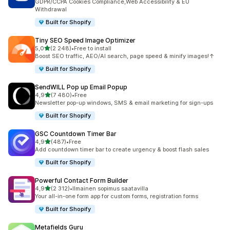
GDPR/CCPA Cookies Compliance,Web Accessibility & EU
Withdrawal
Built for Shopify
Tiny SEO Speed Image Optimizer
/ 5 tähteä
5,0
(2 248)
•
Free to install
2248 arvostelua yhteensä
Boost SEO traffic, AEO/AI search, page speed & minify images!↑
Built for Shopify
SendWILL Pop up Email Popup
/ 5 tähteä
4,9
(7 480)
•
Free
7480 arvostelua yhteensä
Newsletter pop-up windows, SMS & email marketing for sign-ups
Built for Shopify
GSC Countdown Timer Bar
/ 5 tähteä
4,9
(487)
•
Free
487 arvostelua yhteensä
Add countdown timer bar to create urgency & boost flash sales
Built for Shopify
Powerful Contact Form Builder
/ 5 tähteä
4,9
(2 312)
•
Ilmainen sopimus saatavilla
2312 arvostelua yhteensä
Your all-in-one form app for custom forms, registration forms
Built for Shopify
Metafields Guru