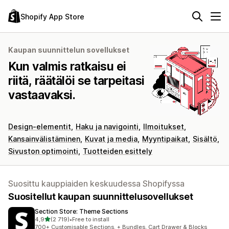
Shopify App Store
Kaupan suunnittelun sovellukset
Kun valmis ratkaisu ei
riitä, räätälöi se tarpeitasi
vastaavaksi.
Design-elementit
Haku ja navigointi
Ilmoitukset
Kansainvälistäminen
Kuvat ja media
Myyntipaikat
Sisältö
Sivuston optimointi
Tuotteiden esittely
Suosittu kauppiaiden keskuudessa Shopifyssa
Suositellut kaupan suunnittelusovellukset
Section Store: Theme Sections
/ 5 tähteä
4,9
(2 719)
•
Free to install
2719 arvostelua yhteensä
700+ Customisable Sections. + Bundles, Cart Drawer & Blocks