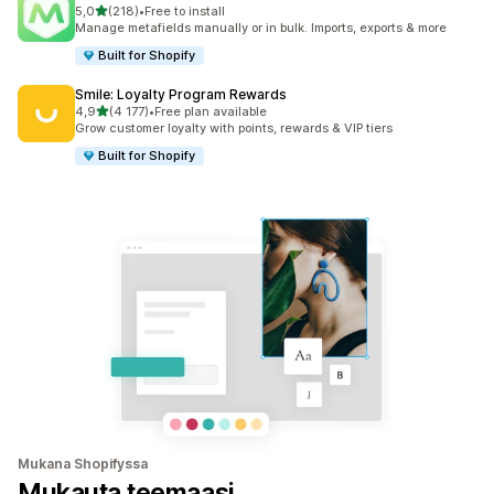
/ 5 tähteä
5,0
(218)
•
Free to install
218 arvostelua yhteensä
Manage metafields manually or in bulk. Imports, exports & more
Built for Shopify
Smile: Loyalty Program Rewards
/ 5 tähteä
4,9
(4 177)
•
Free plan available
4177 arvostelua yhteensä
Grow customer loyalty with points, rewards & VIP tiers
Built for Shopify
Mukana Shopifyssa
Mukauta teemaasi