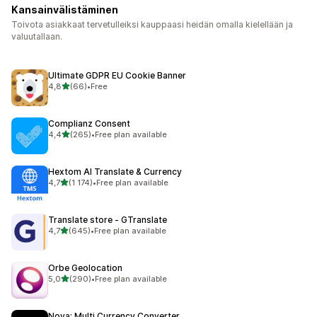
Kansainvälistäminen
Toivota asiakkaat tervetulleiksi kauppaasi heidän omalla kielellään ja
valuutallaan.
Ultimate GDPR EU Cookie Banner
/ 5 tähteä
4,8
(66)
•
Free
66 arvostelua yhteensä
Complianz Consent
/ 5 tähteä
4,4
(265)
•
Free plan available
265 arvostelua yhteensä
Hextom AI Translate & Currency
/ 5 tähteä
4,7
(1 174)
•
Free plan available
1174 arvostelua yhteensä
Translate store ‑ GTranslate
/ 5 tähteä
4,7
(645)
•
Free plan available
645 arvostelua yhteensä
Orbe Geolocation
/ 5 tähteä
5,0
(290)
•
Free plan available
290 arvostelua yhteensä
Nova: Multi Currency Converter