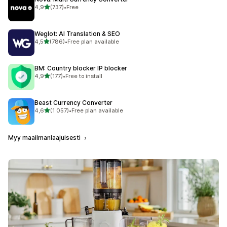
/ 5 tähteä
4,9
(737)
•
Free
737 arvostelua yhteensä
Weglot: AI Translation & SEO
/ 5 tähteä
4,5
(786)
•
Free plan available
786 arvostelua yhteensä
BM: Country blocker IP blocker
/ 5 tähteä
4,9
(177)
•
Free to install
177 arvostelua yhteensä
Beast Currency Converter
/ 5 tähteä
4,6
(1 057)
•
Free plan available
1057 arvostelua yhteensä
Myy maailmanlaajuisesti