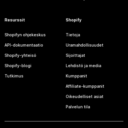
Resurssit
Shopify
Shopifyn ohjekeskus
Tietoja
API-dokumentaatio
Uramahdollisuudet
Shopify-yhteisö
Sijoittajat
Shopify-blogi
Lehdistö ja media
Tutkimus
Kumppanit
Affiliate-kumppanit
Oikeudelliset asiat
Palvelun tila