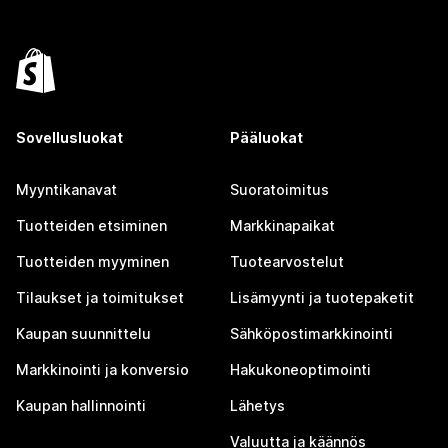
Sovellusluokat
Pääluokat
Myyntikanavat
Suoratoimitus
Tuotteiden etsiminen
Markkinapaikat
Tuotteiden myyminen
Tuotearvostelut
Tilaukset ja toimitukset
Lisämyynti ja tuotepaketit
Kaupan suunnittelu
Sähköpostimarkkinointi
Markkinointi ja konversio
Hakukoneoptimointi
Kaupan hallinnointi
Lähetys
Valuutta ja käännös