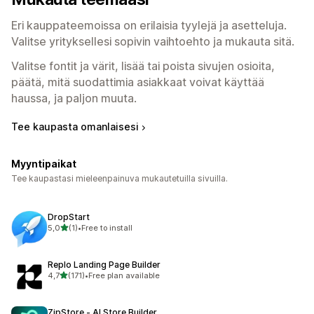
Eri kauppateemoissa on erilaisia tyylejä ja asetteluja.
Valitse yrityksellesi sopivin vaihtoehto ja mukauta sitä.
Valitse fontit ja värit, lisää tai poista sivujen osioita,
päätä, mitä suodattimia asiakkaat voivat käyttää
haussa, ja paljon muuta.
Tee kaupasta omanlaisesi
Myyntipaikat
Tee kaupastasi mieleenpainuva mukautetuilla sivuilla.
DropStart
/ 5 tähteä
5,0
(1)
•
Free to install
1 arvostelua yhteensä
Replo Landing Page Builder
/ 5 tähteä
4,7
(171)
•
Free plan available
171 arvostelua yhteensä
ZipStore ‑ AI Store Builder