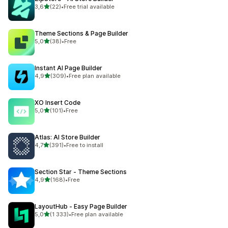
/ 5 tähteä
3,6
(22)
•
Free trial available
22 arvostelua yhteensä
Theme Sections & Page Builder
/ 5 tähteä
5,0
(38)
•
Free
38 arvostelua yhteensä
Instant AI Page Builder
/ 5 tähteä
4,9
(309)
•
Free plan available
309 arvostelua yhteensä
XO Insert Code
/ 5 tähteä
5,0
(101)
•
Free
101 arvostelua yhteensä
Atlas: AI Store Builder
/ 5 tähteä
4,7
(391)
•
Free to install
391 arvostelua yhteensä
Section Star ‑ Theme Sections
/ 5 tähteä
4,9
(168)
•
Free
168 arvostelua yhteensä
LayoutHub ‑ Easy Page Builder
/ 5 tähteä
5,0
(1 333)
•
Free plan available
1333 arvostelua yhteensä