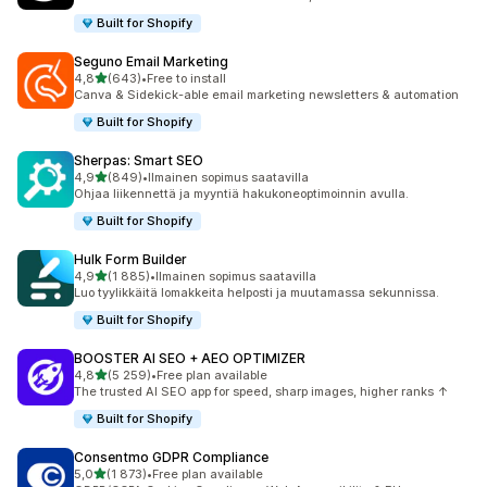
Built for Shopify
Seguno Email Marketing
/ 5 tähteä
4,8
(643)
•
Free to install
643 arvostelua yhteensä
Canva & Sidekick-able email marketing newsletters & automation
Built for Shopify
Sherpas: Smart SEO
/ 5 tähteä
4,9
(849)
•
Ilmainen sopimus saatavilla
849 arvostelua yhteensä
Ohjaa liikennettä ja myyntiä hakukoneoptimoinnin avulla.
Built for Shopify
Hulk Form Builder
/ 5 tähteä
4,9
(1 885)
•
Ilmainen sopimus saatavilla
1885 arvostelua yhteensä
Luo tyylikkäitä lomakkeita helposti ja muutamassa sekunnissa.
Built for Shopify
BOOSTER AI SEO + AEO OPTIMIZER
/ 5 tähteä
4,8
(5 259)
•
Free plan available
5259 arvostelua yhteensä
The trusted AI SEO app for speed, sharp images, higher ranks ↑
Built for Shopify
Consentmo GDPR Compliance
/ 5 tähteä
5,0
(1 873)
•
Free plan available
1873 arvostelua yhteensä