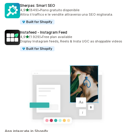
Sherpas: Smart SEO
stelle su 5
4,9
(849)
•
Piano gratuito disponibile
849 recensioni totali
Attira il traffico e le vendite attraverso una SEO migliorata.
Built for Shopify
Instafeed ‑ Instagram Feed
stelle su 5
4,9
(1.929)
•
Free plan available
1929 recensioni totali
Display Instagram feeds, Reels & Insta UGC as shoppable videos
Built for Shopify
App integrate in Shopify