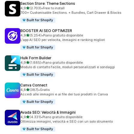
Section Store: Theme Sections
stelle su 5
4,9
(2.703)
•
Free to install
2703 recensioni totali
700+ Customisable Sections. + Bundles, Cart Drawer & Blocks
Built for Shopify
BOOSTER AI SEO OPTIMIZER
stelle su 5
4,9
(5.254)
•
Piano gratuito disponibile
5254 recensioni totali
L'app AI SEO per velocita, immagini e ranking migliori
Built for Shopify
Hulk Form Builder
stelle su 5
4,9
(1.885)
•
Piano gratuito disponibile
1885 recensioni totali
Modulo di contatto facile, moduli personalizzati e sondaggi
Built for Shopify
Canva Connect
stelle su 5
4,8
(387)
•
Gratis
387 recensioni totali
Accedi alle immagini e ai file dei tuoi prodotti in Canva
Built for Shopify
Avada SEO: Velocità & Immagini
stelle su 5
4,9
(4.331)
•
Piano gratuito disponibile
4331 recensioni totali
Ottimizza immagini, velocità e SEO con un solo strumento
Built for Shopify