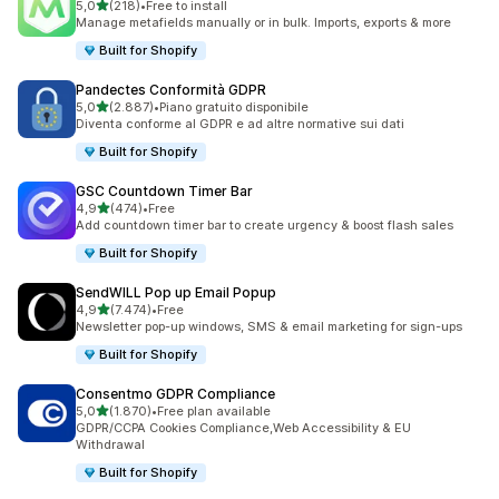
stelle su 5
5,0
(218)
•
Free to install
218 recensioni totali
Manage metafields manually or in bulk. Imports, exports & more
Built for Shopify
Pandectes Conformità GDPR
stelle su 5
5,0
(2.887)
•
Piano gratuito disponibile
2887 recensioni totali
Diventa conforme al GDPR e ad altre normative sui dati
Built for Shopify
GSC Countdown Timer Bar
stelle su 5
4,9
(474)
•
Free
474 recensioni totali
Add countdown timer bar to create urgency & boost flash sales
Built for Shopify
SendWILL Pop up Email Popup
stelle su 5
4,9
(7.474)
•
Free
7474 recensioni totali
Newsletter pop-up windows, SMS & email marketing for sign-ups
Built for Shopify
Consentmo GDPR Compliance
stelle su 5
5,0
(1.870)
•
Free plan available
1870 recensioni totali
GDPR/CCPA Cookies Compliance,Web Accessibility & EU
Withdrawal
Built for Shopify