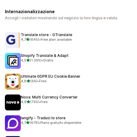
Internazionalizzazione
Accogli i visitatori mostrando sul negozio la loro lingua e valuta.
Translate store ‑ GTranslate
stelle su 5
4,7
(645)
•
Free plan available
645 recensioni totali
Shopify Translate & Adapt
stelle su 5
4,5
(1.395)
•
Gratis
1395 recensioni totali
Ultimate GDPR EU Cookie Banner
stelle su 5
4,8
(66)
•
Free
66 recensioni totali
Nova: Multi Currency Converter
stelle su 5
4,9
(735)
•
Free
735 recensioni totali
langify ‑ Traduci lo store
stelle su 5
4,7
(679)
•
Piano gratuito disponibile
679 recensioni totali