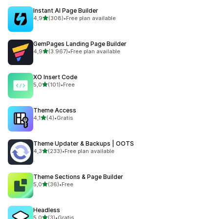
Instant AI Page Builder
stelle su 5
4,9
(308)
•
Free plan available
308 recensioni totali
GemPages Landing Page Builder
stelle su 5
4,9
(3.967)
•
Free plan available
3967 recensioni totali
XO Insert Code
stelle su 5
5,0
(101)
•
Free
101 recensioni totali
Theme Access
stelle su 5
4,1
(4)
•
Gratis
4 recensioni totali
Theme Updater & Backups | OOTS
stelle su 5
4,3
(233)
•
Free plan available
233 recensioni totali
Theme Sections & Page Builder
stelle su 5
5,0
(36)
•
Free
36 recensioni totali
Headless
stelle su 5
5,0
(3)
•
Gratis