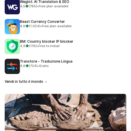
Weglot: AI Translation & SEO
stelle su 5
4,5
(785)
•
Free plan available
785 recensioni totali
Beast Currency Converter
stelle su 5
4,6
(1.054)
•
Free plan available
1054 recensioni totali
BM: Country blocker IP blocker
stelle su 5
4,9
(176)
•
Free to install
176 recensioni totali
Transtore ‑ Traduzione Lingua
stelle su 5
4,6
(724)
•
Gratis
724 recensioni totali
Vendi in tutto il mondo