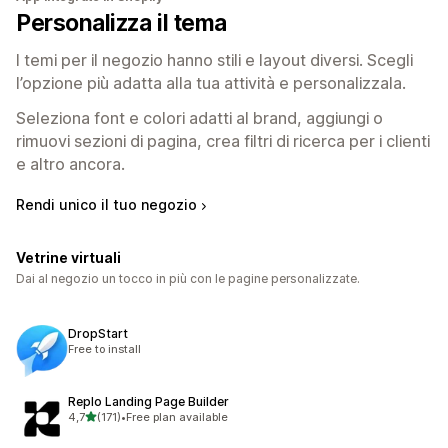
Personalizza il tema
I temi per il negozio hanno stili e layout diversi. Scegli
l’opzione più adatta alla tua attività e personalizzala.
Seleziona font e colori adatti al brand, aggiungi o
rimuovi sezioni di pagina, crea filtri di ricerca per i clienti
e altro ancora.
Rendi unico il tuo negozio
Vetrine virtuali
Dai al negozio un tocco in più con le pagine personalizzate.
DropStart
Free to install
Replo Landing Page Builder
stelle su 5
4,7
(171)
•
Free plan available
171 recensioni totali