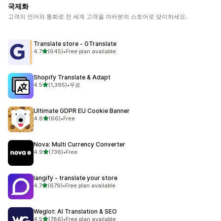
국제화
고객의 언어와 통화로 전 세계 고객을 여러분의 스토어로 맞이하세요.
Translate store ‑ GTranslate
별 5개 중
4.7
(645)
•
Free plan available
총 리뷰 645개
Shopify Translate & Adapt
별 5개 중
4.5
(1,395)
•
무료
총 리뷰 1395개
Ultimate GDPR EU Cookie Banner
별 5개 중
4.8
(66)
•
Free
총 리뷰 66개
Nova: Multi Currency Converter
별 5개 중
4.9
(736)
•
Free
총 리뷰 736개
langify ‑ translate your store
별 5개 중
4.7
(679)
•
Free plan available
총 리뷰 679개
Weglot: AI Translation & SEO
별 5개 중
4.5
(786)
•
Free plan available