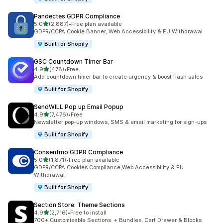
Pandectes GDPR Compliance
별 5개 중
5.0
(2,887)
•
Free plan available
총 리뷰 2887개
GDPR/CCPA Cookie Banner, Web Accessibility & EU Withdrawal
Built for Shopify
GSC Countdown Timer Bar
별 5개 중
4.9
(478)
•
Free
총 리뷰 478개
Add countdown timer bar to create urgency & boost flash sales
Built for Shopify
SendWILL Pop up Email Popup
별 5개 중
4.9
(7,476)
•
Free
총 리뷰 7476개
Newsletter pop-up windows, SMS & email marketing for sign-ups
Built for Shopify
Consentmo GDPR Compliance
별 5개 중
5.0
(1,871)
•
Free plan available
총 리뷰 1871개
GDPR/CCPA Cookies Compliance,Web Accessibility & EU
Withdrawal
Built for Shopify
Section Store: Theme Sections
별 5개 중
4.9
(2,716)
•
Free to install
총 리뷰 2716개
700+ Customisable Sections. + Bundles, Cart Drawer & Blocks