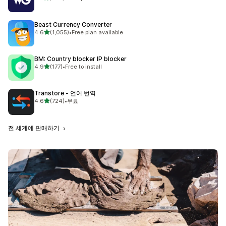
총 리뷰 786개
Beast Currency Converter
별 5개 중
4.6
(1,055)
•
Free plan available
총 리뷰 1055개
BM: Country blocker IP blocker
별 5개 중
4.9
(177)
•
Free to install
총 리뷰 177개
Transtore ‑ 언어 번역
별 5개 중
4.6
(724)
•
무료
총 리뷰 724개
전 세계에 판매하기