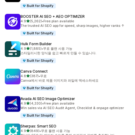
Built for Shopify
BOOSTER AI SEO + AEO OPTIMIZER
별 5개 중
4.9
(5,262)
•
Free plan available
총 리뷰 5262개
The trusted AI SEO app for speed, sharp images, higher ranks ↑
Built for Shopify
Hulk Form Builder
별 5개 중
4.9
(1,885)
•
무료 플랜 사용 가능
총 리뷰 1885개
스타일리시한 양식을 쉽고 빠르게 만들 수 있습니다.
Built for Shopify
Canva Connect
별 5개 중
4.8
(387)
•
무료
총 리뷰 387개
Canva에서 바로 제품 이미지와 파일에 액세스하세요
Built for Shopify
Avada AI SEO Image Optimizer
별 5개 중
4.9
(4,330)
•
Free plan available
총 리뷰 4330개
Win sales via AI SEO Audit Agent, Checklist & onpage optimizer
Built for Shopify
Sherpas: Smart SEO
별 5개 중
4.9
(849)
•
무료 플랜 사용 가능
총 리뷰 849개