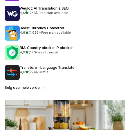
Weglot: AI Translation & SEO
av 5 stjerner
4,5
(786)
•
Free plan available
Totalt 786 omtaler
Beast Currency Converter
av 5 stjerner
4,6
(1 055)
•
Free plan available
Totalt 1055 omtaler
BM: Country blocker IP blocker
av 5 stjerner
4,9
(177)
•
Free to install
Totalt 177 omtaler
Transtore ‑ Language Translate
av 5 stjerner
4,6
(724)
•
Gratis
Totalt 724 omtaler
Selg over hele verden