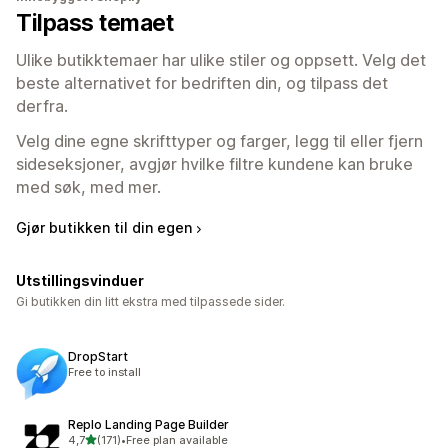
Tilpass temaet
Ulike butikktemaer har ulike stiler og oppsett. Velg det
beste alternativet for bedriften din, og tilpass det
derfra.
Velg dine egne skrifttyper og farger, legg til eller fjern
sideseksjoner, avgjør hvilke filtre kundene kan bruke
med søk, med mer.
Gjør butikken til din egen
Utstillingsvinduer
Gi butikken din litt ekstra med tilpassede sider.
DropStart
Free to install
Replo Landing Page Builder
av 5 stjerner
4,7
(171)
•
Free plan available
Totalt 171 omtaler