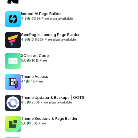
Instant AI Page Builder
av 5 stjerner
4,9
(309)
•
Free plan available
Totalt 309 omtaler
GemPages Landing Page Builder
av 5 stjerner
4,9
(3 965)
•
Free plan available
Totalt 3965 omtaler
XO Insert Code
av 5 stjerner
5,0
(101)
•
Free
Totalt 101 omtaler
Theme Access
av 5 stjerner
4,1
(4)
•
Free
Totalt 4 omtaler
Theme Updater & Backups | OOTS
av 5 stjerner
4,3
(233)
•
Free plan available
Totalt 233 omtaler
Theme Sections & Page Builder
av 5 stjerner
5,0
(36)
•
Free
Totalt 36 omtaler