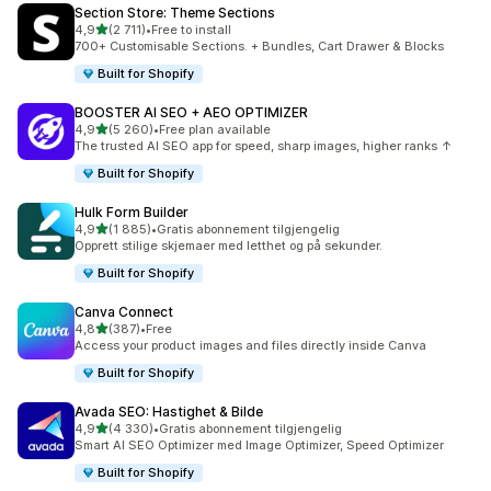
Section Store: Theme Sections
av 5 stjerner
4,9
(2 711)
•
Free to install
Totalt 2711 omtaler
700+ Customisable Sections. + Bundles, Cart Drawer & Blocks
Built for Shopify
BOOSTER AI SEO + AEO OPTIMIZER
av 5 stjerner
4,9
(5 260)
•
Free plan available
Totalt 5260 omtaler
The trusted AI SEO app for speed, sharp images, higher ranks ↑
Built for Shopify
Hulk Form Builder
av 5 stjerner
4,9
(1 885)
•
Gratis abonnement tilgjengelig
Totalt 1885 omtaler
Opprett stilige skjemaer med letthet og på sekunder.
Built for Shopify
Canva Connect
av 5 stjerner
4,8
(387)
•
Free
Totalt 387 omtaler
Access your product images and files directly inside Canva
Built for Shopify
Avada SEO: Hastighet & Bilde
av 5 stjerner
4,9
(4 330)
•
Gratis abonnement tilgjengelig
Totalt 4330 omtaler
Smart AI SEO Optimizer med Image Optimizer, Speed Optimizer
Built for Shopify