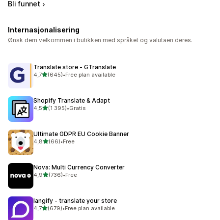
Bli funnet
Internasjonalisering
Ønsk dem velkommen i butikken med språket og valutaen deres.
Translate store ‑ GTranslate
av 5 stjerner
4,7
(645)
•
Free plan available
Totalt 645 omtaler
Shopify Translate & Adapt
av 5 stjerner
4,5
(1 395)
•
Gratis
Totalt 1395 omtaler
Ultimate GDPR EU Cookie Banner
av 5 stjerner
4,8
(66)
•
Free
Totalt 66 omtaler
Nova: Multi Currency Converter
av 5 stjerner
4,9
(736)
•
Free
Totalt 736 omtaler
langify ‑ translate your store
av 5 stjerner
4,7
(679)
•
Free plan available
Totalt 679 omtaler