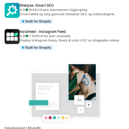
Sherpas: Smart SEO
av 5 stjerner
4,9
(849)
•
Gratis abonnement tilgjengelig
Totalt 849 omtaler
Drive trafikk og salg gjennom forbedret SEO og sidehastighet.
Built for Shopify
Instafeed ‑ Instagram Feed
av 5 stjerner
4,9
(1 929)
•
Free plan available
Totalt 1929 omtaler
Display Instagram feeds, Reels & Insta UGC as shoppable videos
Built for Shopify
Innebygget i Shopify