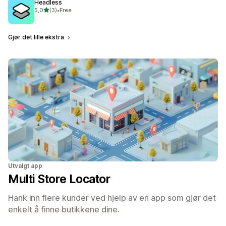
Headless
av 5 stjerner
5,0
(3)
•
Free
Totalt 3 omtaler
Gjør det lille ekstra
Utvalgt app
Multi Store Locator
Hank inn flere kunder ved hjelp av en app som gjør det
enkelt å finne butikkene dine.