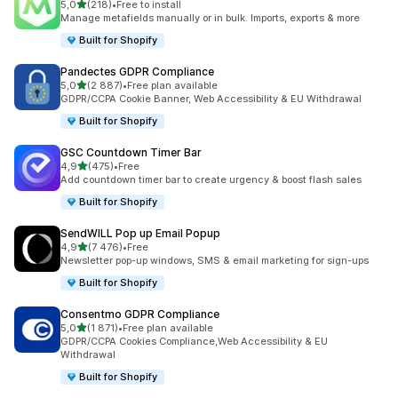
av 5 stjerner
5,0
(218)
•
Free to install
Totalt 218 omtaler
Manage metafields manually or in bulk. Imports, exports & more
Built for Shopify
Pandectes GDPR Compliance
av 5 stjerner
5,0
(2 887)
•
Free plan available
Totalt 2887 omtaler
GDPR/CCPA Cookie Banner, Web Accessibility & EU Withdrawal
Built for Shopify
GSC Countdown Timer Bar
av 5 stjerner
4,9
(475)
•
Free
Totalt 475 omtaler
Add countdown timer bar to create urgency & boost flash sales
Built for Shopify
SendWILL Pop up Email Popup
av 5 stjerner
4,9
(7 476)
•
Free
Totalt 7476 omtaler
Newsletter pop-up windows, SMS & email marketing for sign-ups
Built for Shopify
Consentmo GDPR Compliance
av 5 stjerner
5,0
(1 871)
•
Free plan available
Totalt 1871 omtaler
GDPR/CCPA Cookies Compliance,Web Accessibility & EU
Withdrawal
Built for Shopify