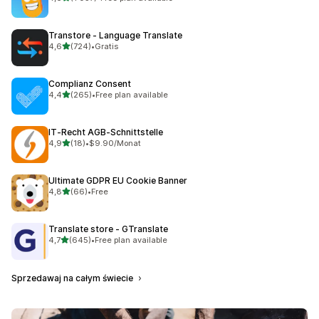
Łączna liczba recenzji: 1057
Transtore ‑ Language Translate
na 5 gwiazdek
4,6
(724)
•
Gratis
Łączna liczba recenzji: 724
Complianz Consent
na 5 gwiazdek
4,4
(265)
•
Free plan available
Łączna liczba recenzji: 265
IT‑Recht AGB‑Schnittstelle
na 5 gwiazdek
4,9
(18)
•
$9.90/Monat
Łączna liczba recenzji: 18
Ultimate GDPR EU Cookie Banner
na 5 gwiazdek
4,8
(66)
•
Free
Łączna liczba recenzji: 66
Translate store ‑ GTranslate
na 5 gwiazdek
4,7
(645)
•
Free plan available
Łączna liczba recenzji: 645
Sprzedawaj na całym świecie