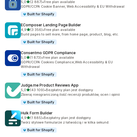
na 5 gwiazdek
5,0
(2 887)
•
Free plan available
Łączna liczba recenzji: 2887
GDPR/CCPA Cookie Banner, Web Accessibility & EU Withdrawal
Built for Shopify
EComposer Landing Page Builder
na 5 gwiazdek
4,9
(3 356)
•
Free plan available
Łączna liczba recenzji: 3356
Build pages to sell more, from home page, product, blog, etc.
Built for Shopify
Consentmo GDPR Compliance
na 5 gwiazdek
5,0
(1 873)
•
Free plan available
Łączna liczba recenzji: 1873
GDPR/CCPA Cookies Compliance,Web Accessibility & EU
Withdrawal
Built for Shopify
Judge.me Product Reviews App
na 5 gwiazdek
5,0
(43 109)
•
Bezpłatny plan jest dostępny
Łączna liczba recenzji: 43109
Zbieraj nieograniczoną ilość recenzji produktów, ocen i opinii
Built for Shopify
Hulk Form Builder
na 5 gwiazdek
4,9
(1 885)
•
Bezpłatny plan jest dostępny
Łączna liczba recenzji: 1885
Twórz stylowe formularze z łatwością i w kilka sekund.
Built for Shopify