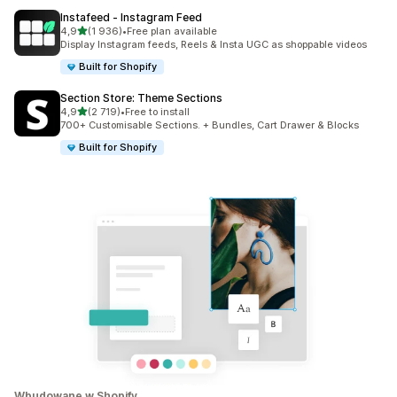
Instafeed ‑ Instagram Feed
na 5 gwiazdek
4,9
(1 936)
•
Free plan available
Łączna liczba recenzji: 1936
Display Instagram feeds, Reels & Insta UGC as shoppable videos
Built for Shopify
Section Store: Theme Sections
na 5 gwiazdek
4,9
(2 719)
•
Free to install
Łączna liczba recenzji: 2719
700+ Customisable Sections. + Bundles, Cart Drawer & Blocks
Built for Shopify
Wbudowane w Shopify