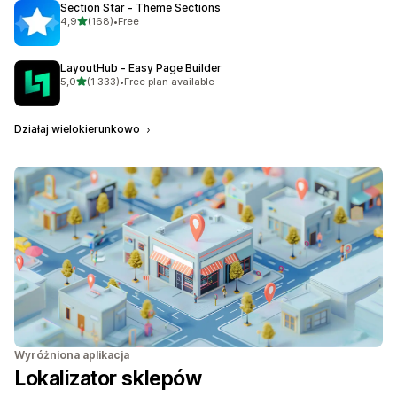
Section Star ‑ Theme Sections
na 5 gwiazdek
4,9
(168)
•
Free
Łączna liczba recenzji: 168
LayoutHub ‑ Easy Page Builder
na 5 gwiazdek
5,0
(1 333)
•
Free plan available
Łączna liczba recenzji: 1333
Działaj wielokierunkowo
Wyróżniona aplikacja
Lokalizator sklepów