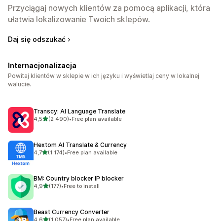
Przyciągaj nowych klientów za pomocą aplikacji, która
ułatwia lokalizowanie Twoich sklepów.
Daj się odszukać
Internacjonalizacja
Powitaj klientów w sklepie w ich języku i wyświetlaj ceny w lokalnej
walucie.
Transcy: AI Language Translate
na 5 gwiazdek
4,5
(2 490)
•
Free plan available
Łączna liczba recenzji: 2490
Hextom AI Translate & Currency
na 5 gwiazdek
4,7
(1 174)
•
Free plan available
Łączna liczba recenzji: 1174
BM: Country blocker IP blocker
na 5 gwiazdek
4,9
(177)
•
Free to install
Łączna liczba recenzji: 177
Beast Currency Converter
na 5 gwiazdek
4,6
(1 057)
•
Free plan available