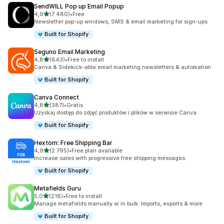
SendWILL Pop up Email Popup
na 5 gwiazdek
4,9
(7 480)
•
Free
Łączna liczba recenzji: 7480
Newsletter pop-up windows, SMS & email marketing for sign-ups
Built for Shopify
Seguno Email Marketing
na 5 gwiazdek
4,8
(643)
•
Free to install
Łączna liczba recenzji: 643
Canva & Sidekick-able email marketing newsletters & automation
Built for Shopify
Canva Connect
na 5 gwiazdek
4,8
(387)
•
Gratis
Łączna liczba recenzji: 387
Uzyskaj dostęp do zdjęć produktów i plików w serwisie Canva
Built for Shopify
Hextom: Free Shipping Bar
na 5 gwiazdek
4,9
(2 795)
•
Free plan available
Łączna liczba recenzji: 2795
Increase sales with progressive free shipping messages
Built for Shopify
Metafields Guru
na 5 gwiazdek
5,0
(218)
•
Free to install
Łączna liczba recenzji: 218
Manage metafields manually or in bulk. Imports, exports & more
Built for Shopify