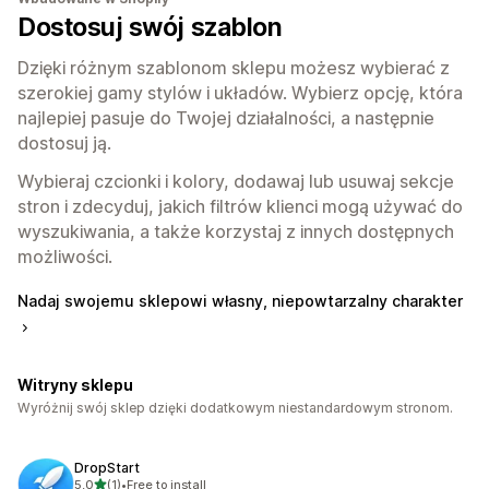
Dostosuj swój szablon
Dzięki różnym szablonom sklepu możesz wybierać z
szerokiej gamy stylów i układów. Wybierz opcję, która
najlepiej pasuje do Twojej działalności, a następnie
dostosuj ją.
Wybieraj czcionki i kolory, dodawaj lub usuwaj sekcje
stron i zdecyduj, jakich filtrów klienci mogą używać do
wyszukiwania, a także korzystaj z innych dostępnych
możliwości.
Nadaj swojemu sklepowi własny, niepowtarzalny charakter
Witryny sklepu
Wyróżnij swój sklep dzięki dodatkowym niestandardowym stronom.
DropStart
na 5 gwiazdek
5,0
(1)
•
Free to install