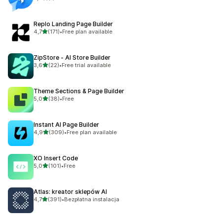
Łączna liczba recenzji: 1
Replo Landing Page Builder
na 5 gwiazdek
4,7
(171)
•
Free plan available
Łączna liczba recenzji: 171
ZipStore ‑ AI Store Builder
na 5 gwiazdek
3,6
(22)
•
Free trial available
Łączna liczba recenzji: 22
Theme Sections & Page Builder
na 5 gwiazdek
5,0
(38)
•
Free
Łączna liczba recenzji: 38
Instant AI Page Builder
na 5 gwiazdek
4,9
(309)
•
Free plan available
Łączna liczba recenzji: 309
XO Insert Code
na 5 gwiazdek
5,0
(101)
•
Free
Łączna liczba recenzji: 101
Atlas: kreator sklepów AI
na 5 gwiazdek
4,7
(391)
•
Bezpłatna instalacja
Łączna liczba recenzji: 391