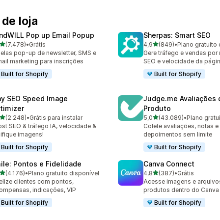
de loja
ndWILL Pop up Email Popup
Sherpas: Smart SEO
de 5 estrelas
de 5 estrelas
(7.478)
•
Grátis
4,9
(849)
•
Plano gratuito 
8 avaliações ao todo
849 avaliações ao todo
elas pop-up de newsletter, SMS e
Gere tráfego e vendas por
ail marketing para inscrições
SEO e velocidade da págin
Built for Shopify
Built for Shopify
ny SEO Speed Image
Judge.me Avaliações 
timizer
Produto
de 5 estrelas
de 5 estrelas
(2.248)
•
Grátis para instalar
5,0
(43.089)
•
8 avaliações ao todo
43089 avaliações ao todo
st SEO & tráfego IA, velocidade &
Colete avaliações, notas e
ifique imagens!
depoimentos sem limite
Built for Shopify
Built for Shopify
ile: Pontos e Fidelidade
Canva Connect
de 5 estrelas
de 5 estrelas
(4.176)
•
Plano gratuito disponível
4,8
(387)
•
Grátis
6 avaliações ao todo
387 avaliações ao todo
elize clientes com pontos,
Acesse imagens e arquivo
ompensas, indicações, VIP
produtos dentro do Canva
Built for Shopify
Built for Shopify