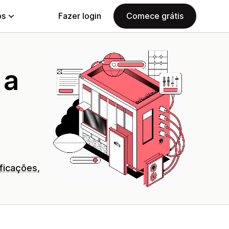
ps
Fazer login
Comece grátis
 a
ificações