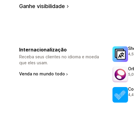
Ganhe visibilidade
Sh
Internacionalização
4,5
139
Receba seus clientes no idioma e moeda
que eles usam.
Or
Venda no mundo todo
5,0
290
Co
4,4
265