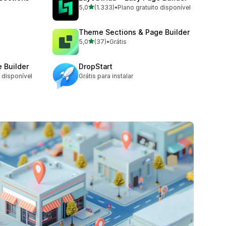
de 5 estrelas
5,0
(1.333)
•
Plano gratuito disponível
1333 avaliações ao todo
Theme Sections & Page Builder
de 5 estrelas
5,0
(37)
•
Grátis
37 avaliações ao todo
 Builder
DropStart
o disponível
Grátis para instalar