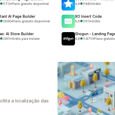
de 5 estrelas
de 5 estrelas
(171)
•
Plano gratuito disponível
4,9
(168)
•
Grátis
 avaliações ao todo
168 avaliações ao todo
stant AI Page Builder
XO Insert Code
de 5 estrelas
de 5 estrelas
(309)
•
Plano gratuito disponível
5,0
(101)
•
Grátis
 avaliações ao todo
101 avaliações ao todo
as: AI Store Builder
Shogun ‑ Landing Page
de 5 estrelas
de 5 estrelas
(391)
•
Grátis para instalar
4,8
(1.871)
•
Plano gratuit
 avaliações ao todo
1871 avaliações ao todo
lita a localização das