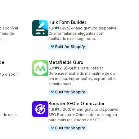
Hulk Form Builder
de 5 estrelas
disponível
4,9
(1.885)
•
Plano gratuito disponível
1885 avaliações ao todo
 meio de
Crie formulários elegantes com
a.
facilidade e em segundos.
Built for Shopify
de
Metafields Guru
de 5 estrelas
5,0
(218)
•
Grátis para instalar
218 avaliações ao todo
Gerencie metafields manualmente ou
Plano gratuito disponível
em massa. Importações, exportações
e muito mais
Built for Shopify
Booster SEO e Otimizador
de 5 estrelas
4,8
(5.263)
•
Plano gratuito disponível
5263 avaliações ao todo
s de seus
SEO Booster + Otimizador de imagem
para mais resultados de SEO
Built for Shopify