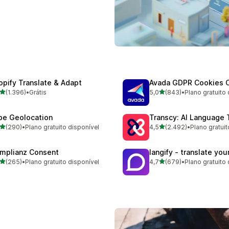
opify Translate & Adapt
Avada GDPR Cookies 
de 5 estrelas
de 5 estrelas
(1.396)
•
Grátis
5,0
(843)
•
Plano gratuito 
6 avaliações ao todo
843 avaliações ao todo
be Geolocation
Transcy: AI Language 
de 5 estrelas
de 5 estrelas
(290)
•
Plano gratuito disponível
4,5
(2.492)
•
Plano gratuit
 avaliações ao todo
2492 avaliações ao todo
mplianz Consent
langify ‑ translate you
de 5 estrelas
de 5 estrelas
(265)
•
Plano gratuito disponível
4,7
(679)
•
Plano gratuito 
 avaliações ao todo
679 avaliações ao todo