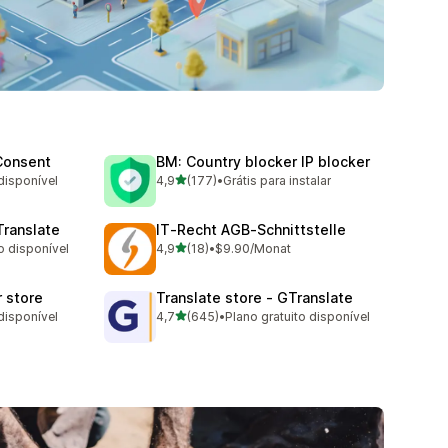
Consent
BM: Country blocker IP blocker
de 5 estrelas
disponível
4,9
(177)
•
Grátis para instalar
177 avaliações ao todo
Translate
IT‑Recht AGB‑Schnittstelle
de 5 estrelas
o disponível
4,9
(18)
•
$9.90/Monat
18 avaliações ao todo
r store
Translate store ‑ GTranslate
de 5 estrelas
disponível
4,7
(645)
•
Plano gratuito disponível
645 avaliações ao todo