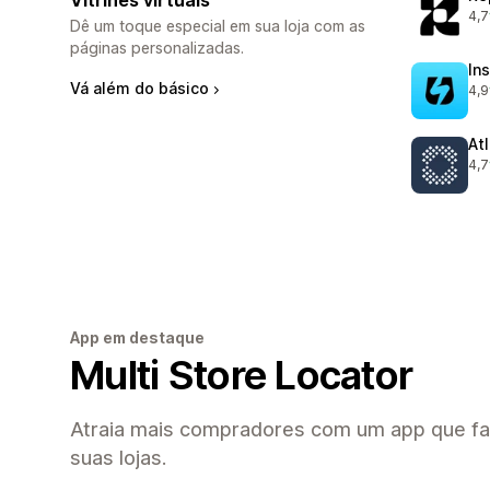
Vitrines virtuais
4,7
171
Dê um toque especial em sua loja com as
páginas personalizadas.
In
Vá além do básico
4,9
309
Atl
4,7
391
App em destaque
Multi Store Locator
Atraia mais compradores com um app que faci
suas lojas.