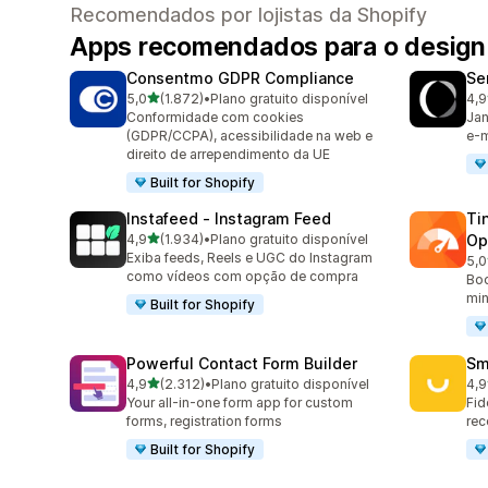
Recomendados por lojistas da Shopify
Apps recomendados para o design 
Consentmo GDPR Compliance
Se
de 5 estrelas
5,0
(1.872)
•
Plano gratuito disponível
4,9
1872 avaliações ao todo
747
Conformidade com cookies
Jan
(GDPR/CCPA), acessibilidade na web e
e-m
direito de arrependimento da UE
Built for Shopify
Instafeed ‑ Instagram Feed
Ti
de 5 estrelas
4,9
(1.934)
•
Plano gratuito disponível
Op
1934 avaliações ao todo
Exiba feeds, Reels e UGC do Instagram
5,0
224
como vídeos com opção de compra
Boo
min
Built for Shopify
Powerful Contact Form Builder
Sm
de 5 estrelas
4,9
(2.312)
•
Plano gratuito disponível
4,9
2312 avaliações ao todo
417
Your all-in-one form app for custom
Fid
forms, registration forms
rec
Built for Shopify