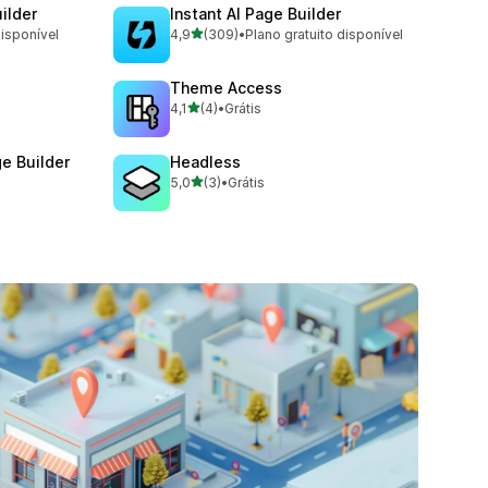
ilder
Instant AI Page Builder
de 5 estrelas
disponível
4,9
(309)
•
Plano gratuito disponível
309 avaliações ao todo
Theme Access
de 5 estrelas
4,1
(4)
•
Grátis
4 avaliações ao todo
e Builder
Headless
de 5 estrelas
5,0
(3)
•
Grátis
3 avaliações ao todo