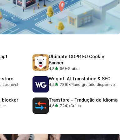
dapt
Ultimate GDPR EU Cookie
Banner
de 5 estrelas
4,8
(66)
•
Grátis
66 avaliações ao todo
r store
Weglot: AI Translation & SEO
de 5 estrelas
disponível
4,5
(786)
•
Plano gratuito disponível
786 avaliações ao todo
P blocker
Transtore ‑ Tradução de Idioma
de 5 estrelas
alar
4,6
(724)
•
Grátis
724 avaliações ao todo