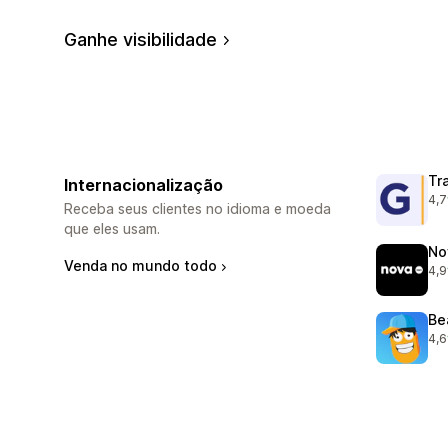
Ganhe visibilidade
Tr
Internacionalização
4,7
645
Receba seus clientes no idioma e moeda
que eles usam.
No
Venda no mundo todo
4,9
736
Be
4,6
105