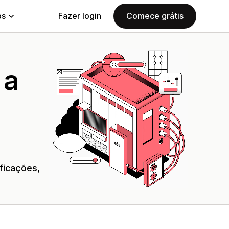
ps
Fazer login
Comece grátis
 a
ificações