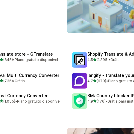
anslate store ‑ GTranslate
Shopify Translate & A
de 5 estrelas
de 5 estrelas
(645)
•
Plano gratuito disponível
4,5
(1.395)
•
Grátis
 avaliações ao todo
1395 avaliações ao todo
va: Multi Currency Converter
langify ‑ translate you
de 5 estrelas
de 5 estrelas
(736)
•
Grátis
4,7
(679)
•
Plano gratuito 
 avaliações ao todo
679 avaliações ao todo
ast Currency Converter
BM: Country blocker I
de 5 estrelas
de 5 estrelas
(1.055)
•
Plano gratuito disponível
4,9
(176)
•
Grátis para inst
5 avaliações ao todo
176 avaliações ao todo