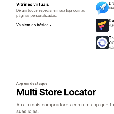
Dr
Vitrines virtuais
Grá
Dê um toque especial em sua loja com as
páginas personalizadas.
Ge
Vá além do básico
4,9
396
Th
O
4,3
233
App em destaque
Multi Store Locator
Atraia mais compradores com um app que faci
suas lojas.