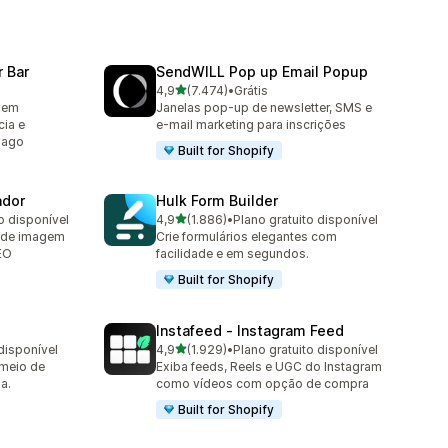
 Bar
SendWILL Pop up Email Popup
de 5 estrelas
4,9
(7.474)
•
Grátis
7474 avaliações ao todo
agem
Janelas pop-up de newsletter, SMS e
cia e
e-mail marketing para inscrições
pago
Built for Shopify
ador
Hulk Form Builder
de 5 estrelas
o disponível
4,9
(1.886)
•
Plano gratuito disponível
1886 avaliações ao todo
 de imagem
Crie formulários elegantes com
EO
facilidade e em segundos.
Built for Shopify
Instafeed ‑ Instagram Feed
de 5 estrelas
disponível
4,9
(1.929)
•
Plano gratuito disponível
1929 avaliações ao todo
 meio de
Exiba feeds, Reels e UGC do Instagram
a.
como vídeos com opção de compra
Built for Shopify