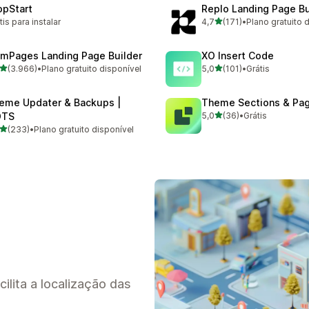
opStart
Replo Landing Page Bu
de 5 estrelas
tis para instalar
4,7
(171)
•
Plano gratuito 
171 avaliações ao todo
mPages Landing Page Builder
XO Insert Code
de 5 estrelas
de 5 estrelas
(3.966)
•
Plano gratuito disponível
5,0
(101)
•
Grátis
6 avaliações ao todo
101 avaliações ao todo
eme Updater & Backups |
Theme Sections & Pag
de 5 estrelas
OTS
5,0
(36)
•
Grátis
36 avaliações ao todo
de 5 estrelas
(233)
•
Plano gratuito disponível
 avaliações ao todo
lita a localização das