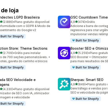
de loja
ndectes LGPD Brasileira
GSC Countdown Timer
de 5 estrelas
de 5 estrelas
(2.886)
•
Plano gratuito disponível
4,9
(474)
•
Grátis
6 avaliações ao todo
474 avaliações ao todo
nformidade com o GDPR & Modo de
Adicione a barra de cont
sentimento do Google v2
regressiva para criar urgên
impulsionar vendas relâm
Built for Shopify
Built for Shopify
ction Store: Theme Sections
Booster SEO e Otimiz
de 5 estrelas
de 5 estrelas
(2.709)
•
Grátis para instalar
4,9
(5.259)
•
Plano gratuit
9 avaliações ao todo
5259 avaliações ao todo
s de 700 seções personalizáveis. +
SEO Booster + Otimizador
otes, gaveta do carrinho e blocos
para mais resultados de S
Built for Shopify
Built for Shopify
ada SEO Velocidade e
Sherpas: Smart SEO
de 5 estrelas
agens
4,9
(849)
•
Plano gratuito 
849 avaliações ao todo
Gere tráfego e vendas por
de 5 estrelas
(4.330)
•
Plano gratuito disponível
0 avaliações ao todo
SEO e velocidade da págin
mizador de SEO com IA, otimizador
imagem e velocidade
Built for Shopify
Built for Shopify