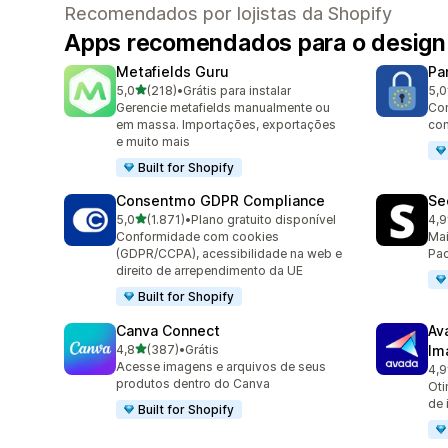
Recomendados por lojistas da Shopify
Apps recomendados para o design 
Metafields Guru
Pa
de 5 estrelas
5,0
(218)
•
Grátis para instalar
5,0
218 avaliações ao todo
288
Gerencie metafields manualmente ou
Co
em massa. Importações, exportações
con
e muito mais
Built for Shopify
Consentmo GDPR Compliance
Se
de 5 estrelas
5,0
(1.871)
•
Plano gratuito disponível
4,9
1871 avaliações ao todo
270
Conformidade com cookies
Mai
(GDPR/CCPA), acessibilidade na web e
Pac
direito de arrependimento da UE
Built for Shopify
Canva Connect
Av
de 5 estrelas
4,8
(387)
•
Grátis
Im
387 avaliações ao todo
Acesse imagens e arquivos de seus
4,9
433
produtos dentro do Canva
Oti
de 
Built for Shopify