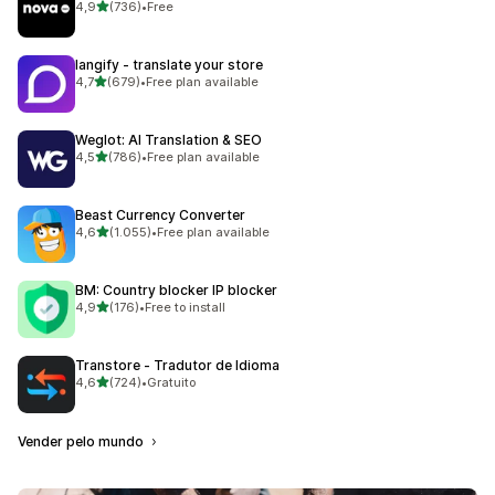
de 5 estrelas
4,9
(736)
•
Free
736 total de avaliações
langify ‑ translate your store
de 5 estrelas
4,7
(679)
•
Free plan available
679 total de avaliações
Weglot: AI Translation & SEO
de 5 estrelas
4,5
(786)
•
Free plan available
786 total de avaliações
Beast Currency Converter
de 5 estrelas
4,6
(1.055)
•
Free plan available
1055 total de avaliações
BM: Country blocker IP blocker
de 5 estrelas
4,9
(176)
•
Free to install
176 total de avaliações
Transtore ‑ Tradutor de Idioma
de 5 estrelas
4,6
(724)
•
Gratuito
724 total de avaliações
Vender pelo mundo