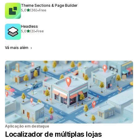
Theme Sections & Page Builder
de 5 estrelas
5,0
(36)
•
Free
36 total de avaliações
Headless
de 5 estrelas
5,0
(3)
•
Free
3 total de avaliações
Vá mais além
Aplicação em destaque
Localizador de múltiplas lojas