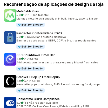
Recomendação de aplicações de design da loja
Metafields Guru
de 5 estrelas
5,0
(218)
•
Free to install
218 total de avaliações
Manage metafields manually or in bulk. Imports, exports & more
Built for Shopify
Pandectes Conformidade RGPD
de 5 estrelas
5,0
(2.886)
•
Plano gratuito disponível
2886 total de avaliações
Banner de cookies para GDPR, CCPA e 9 outros regulamentos
Built for Shopify
GSC Countdown Timer Bar
de 5 estrelas
4,9
(474)
•
Free
474 total de avaliações
Add countdown timer bar to create urgency & boost flash sales
Built for Shopify
SendWILL Pop up Email Popup
de 5 estrelas
4,9
(7.474)
•
Free
7474 total de avaliações
Newsletter pop-up windows, SMS & email marketing for sign-ups
Built for Shopify
Consentmo GDPR Compliance
de 5 estrelas
5,0
(1.871)
•
Free plan available
1871 total de avaliações
GDPR/CCPA Cookies Compliance,Web Accessibility & EU