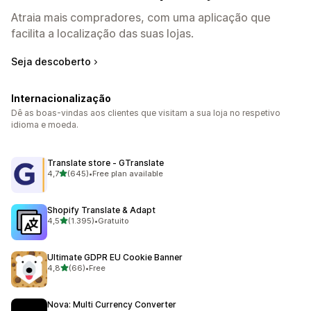
Atraia mais compradores, com uma aplicação que
facilita a localização das suas lojas.
Seja descoberto
Internacionalização
Dê as boas-vindas aos clientes que visitam a sua loja no respetivo
idioma e moeda.
Translate store ‑ GTranslate
de 5 estrelas
4,7
(645)
•
Free plan available
645 total de avaliações
Shopify Translate & Adapt
de 5 estrelas
4,5
(1.395)
•
Gratuito
1395 total de avaliações
Ultimate GDPR EU Cookie Banner
de 5 estrelas
4,8
(66)
•
Free
66 total de avaliações
Nova: Multi Currency Converter