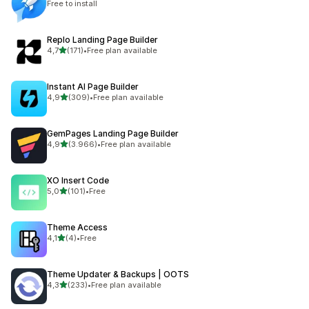
Free to install
Replo Landing Page Builder
de 5 estrelas
4,7
(171)
•
Free plan available
171 total de avaliações
Instant AI Page Builder
de 5 estrelas
4,9
(309)
•
Free plan available
309 total de avaliações
GemPages Landing Page Builder
de 5 estrelas
4,9
(3.966)
•
Free plan available
3966 total de avaliações
XO Insert Code
de 5 estrelas
5,0
(101)
•
Free
101 total de avaliações
Theme Access
de 5 estrelas
4,1
(4)
•
Free
4 total de avaliações
Theme Updater & Backups | OOTS
de 5 estrelas
4,3
(233)
•
Free plan available
233 total de avaliações