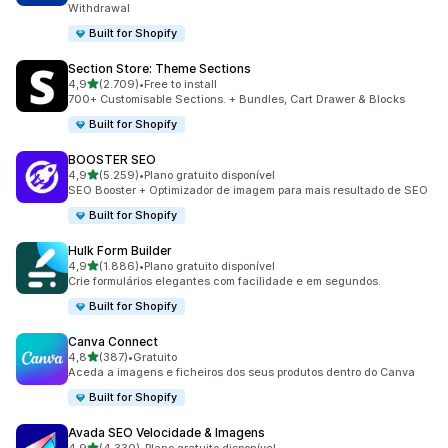
Withdrawal
Built for Shopify
Section Store: Theme Sections
de 5 estrelas
4,9
(2.709)
•
Free to install
2709 total de avaliações
700+ Customisable Sections. + Bundles, Cart Drawer & Blocks
Built for Shopify
BOOSTER SEO
de 5 estrelas
4,9
(5.259)
•
Plano gratuito disponível
5259 total de avaliações
SEO Booster + Optimizador de imagem para mais resultado de SEO
Built for Shopify
Hulk Form Builder
de 5 estrelas
4,9
(1.886)
•
Plano gratuito disponível
1886 total de avaliações
Crie formulários elegantes com facilidade e em segundos.
Built for Shopify
Canva Connect
de 5 estrelas
4,8
(387)
•
Gratuito
387 total de avaliações
Aceda a imagens e ficheiros dos seus produtos dentro do Canva
Built for Shopify
Avada SEO Velocidade & Imagens
de 5 estrelas