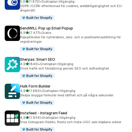
av 5 stjärnor
5,0
(1 872)
•
Gratisplan tillgänglig
1872 recensioner totalt
GDPR-/CCPA-efterlevnad för cookies, webbtillgänglighet och EU-
ångerrätt
Built for Shopify
SendWILL Pop up Email Popup
av 5 stjärnor
4,9
(7 477)
•
Gratis
7477 recensioner totalt
Popupfönster för nyhetsbrev, sms- och e-postmarknadsföring för
registreringar
Built for Shopify
Sherpas: Smart SEO
av 5 stjärnor
4,9
(849)
•
Gratisplan tillgänglig
849 recensioner totalt
Drive trafik och försäljning genom SEO och sidhastighet.
Built for Shopify
Hulk Form Builder
av 5 stjärnor
4,9
(1 885)
•
Gratisplan tillgänglig
1885 recensioner totalt
Skapa snygga formulär med lätthet och på några sekunder.
Built for Shopify
Instafeed ‑ Instagram Feed
av 5 stjärnor
4,9
(1 934)
•
Gratisplan tillgänglig
1934 recensioner totalt
Visa Instagram-flöden, Reels och Insta-UGC som köpbara videor
Built for Shopify