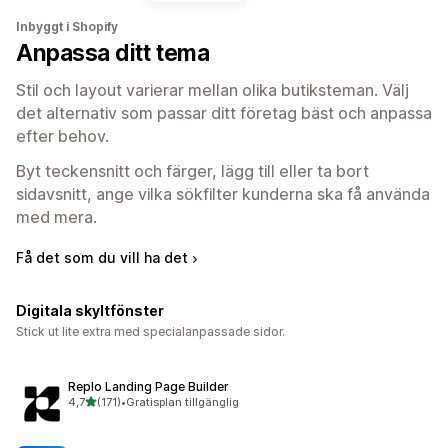
Inbyggt i Shopify
Anpassa ditt tema
Stil och layout varierar mellan olika butiksteman. Välj
det alternativ som passar ditt företag bäst och anpassa
efter behov.
Byt teckensnitt och färger, lägg till eller ta bort
sidavsnitt, ange vilka sökfilter kunderna ska få använda
med mera.
Få det som du vill ha det
Digitala skyltfönster
Stick ut lite extra med specialanpassade sidor.
Replo Landing Page Builder
av 5 stjärnor
4,7
(171)
•
Gratisplan tillgänglig
171 recensioner totalt