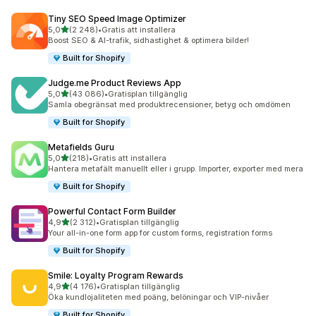
Tiny SEO Speed Image Optimizer
av 5 stjärnor
5,0
(2 248)
•
Gratis att installera
2248 recensioner totalt
Boost SEO & AI-trafik, sidhastighet & optimera bilder!
Built for Shopify
Judge.me Product Reviews App
av 5 stjärnor
5,0
(43 086)
•
Gratisplan tillgänglig
43086 recensioner totalt
Samla obegränsat med produktrecensioner, betyg och omdömen
Built for Shopify
Metafields Guru
av 5 stjärnor
5,0
(218)
•
Gratis att installera
218 recensioner totalt
Hantera metafält manuellt eller i grupp. Importer, exporter med mera
Built for Shopify
Powerful Contact Form Builder
av 5 stjärnor
4,9
(2 312)
•
Gratisplan tillgänglig
2312 recensioner totalt
Your all-in-one form app for custom forms, registration forms
Built for Shopify
Smile: Loyalty Program Rewards
av 5 stjärnor
4,9
(4 176)
•
Gratisplan tillgänglig
4176 recensioner totalt
Öka kundlojaliteten med poäng, belöningar och VIP-nivåer
Built for Shopify