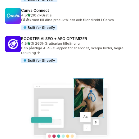
Canva Connect
av 5 stjärnor
4,8
(387)
•
Gratis
387 recensioner totalt
Få åtkomst till dina produktbilder och filer direkt i Canva
Built for Shopify
BOOSTER AI SEO + AEO OPTIMIZER
av 5 stjärnor
4,8
(5 263)
•
Gratisplan tillgänglig
5263 recensioner totalt
Den pålitliga AI-SEO-appen för snabbhet, skarpa bilder, högre
rankning ↑
Built for Shopify