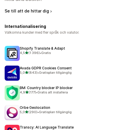
Se till att de hittar dig
Internationalisering
Välkomna kunder med fler språk och valutor.
Shopify Translate & Adapt
av 5 stjärnor
4,5
(1 396)
•
Gratis
1396 recensioner totalt
Avada GDPR Cookies Consent
av 5 stjärnor
5,0
(843)
•
Gratisplan tillgänglig
843 recensioner totalt
BM: Country blocker IP blocker
av 5 stjärnor
4,9
(177)
•
Gratis att installera
177 recensioner totalt
Orbe Geolocation
av 5 stjärnor
5,0
(290)
•
Gratisplan tillgänglig
290 recensioner totalt
Transcy: AI Language Translate