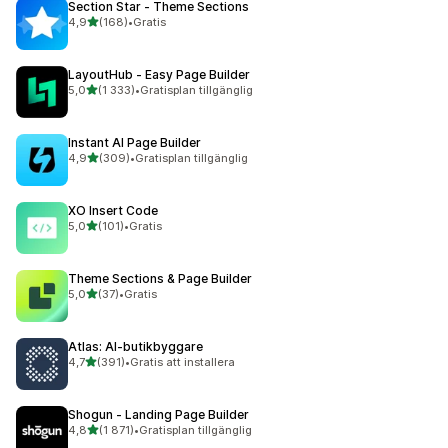
Section Star ‑ Theme Sections
av 5 stjärnor
4,9
(168)
•
Gratis
168 recensioner totalt
LayoutHub ‑ Easy Page Builder
av 5 stjärnor
5,0
(1 333)
•
Gratisplan tillgänglig
1333 recensioner totalt
Instant AI Page Builder
av 5 stjärnor
4,9
(309)
•
Gratisplan tillgänglig
309 recensioner totalt
XO Insert Code
av 5 stjärnor
5,0
(101)
•
Gratis
101 recensioner totalt
Theme Sections & Page Builder
av 5 stjärnor
5,0
(37)
•
Gratis
37 recensioner totalt
Atlas: AI‑butikbyggare
av 5 stjärnor
4,7
(391)
•
Gratis att installera
391 recensioner totalt
Shogun ‑ Landing Page Builder
av 5 stjärnor
4,8
(1 871)
•
Gratisplan tillgänglig
1871 recensioner totalt