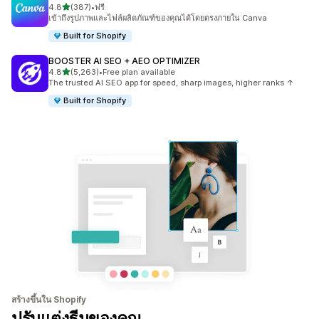
เต็ม 5 ดาว
4.8
(387)
•
ฟรี
ทั้งหมด 387 รีวิว
เข้าถึงรูปภาพและไฟล์ผลิตภัณฑ์ของคุณได้โดยตรงภายใน Canva
Built for Shopify
BOOSTER AI SEO + AEO OPTIMIZER
เต็ม 5 ดาว
4.8
(5,263)
•
Free plan available
ทั้งหมด 5263 รีวิว
The trusted AI SEO app for speed, sharp images, higher ranks ↑
Built for Shopify
สร้างขึ้นใน Shopify
ปรับแต่งธีมของคุณ