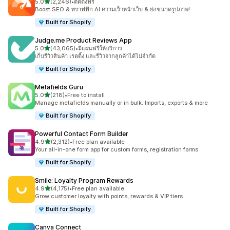
เต็ม 5 ดาว
5.0
(2,246)
•
ติดตั้งฟรี
ทั้งหมด 2246 รีวิว
Boost SEO & ทราฟฟิก AI ความเร็วหน้าเว็บ & ย่อขนาดรูปภาพ!
Built for Shopify
Judge.me Product Reviews App
เต็ม 5 ดาว
5.0
(43,065)
•
มีแผนฟรีให้บริการ
ทั้งหมด 43065 รีวิว
เก็บรีวิวสินค้า เรตติ้ง และรีวิวจากลูกค้าได้ไม่จำกัด
Built for Shopify
Metafields Guru
เต็ม 5 ดาว
5.0
(218)
•
Free to install
ทั้งหมด 218 รีวิว
Manage metafields manually or in bulk. Imports, exports & more
Built for Shopify
Powerful Contact Form Builder
เต็ม 5 ดาว
4.9
(2,312)
•
Free plan available
ทั้งหมด 2312 รีวิว
Your all-in-one form app for custom forms, registration forms
Built for Shopify
Smile: Loyalty Program Rewards
เต็ม 5 ดาว
4.9
(4,175)
•
Free plan available
ทั้งหมด 4175 รีวิว
Grow customer loyalty with points, rewards & VIP tiers
Built for Shopify
Canva Connect