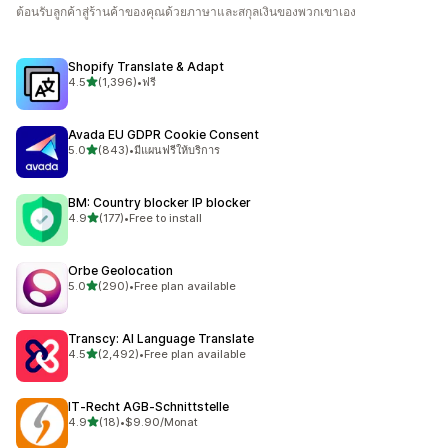
ต้อนรับลูกค้าสู่ร้านค้าของคุณด้วยภาษาและสกุลเงินของพวกเขาเอง
Shopify Translate & Adapt
เต็ม 5 ดาว
4.5
(1,396)
•
ฟรี
ทั้งหมด 1396 รีวิว
Avada EU GDPR Cookie Consent
เต็ม 5 ดาว
5.0
(843)
•
มีแผนฟรีให้บริการ
ทั้งหมด 843 รีวิว
BM: Country blocker IP blocker
เต็ม 5 ดาว
4.9
(177)
•
Free to install
ทั้งหมด 177 รีวิว
Orbe Geolocation
เต็ม 5 ดาว
5.0
(290)
•
Free plan available
ทั้งหมด 290 รีวิว
Transcy: AI Language Translate
เต็ม 5 ดาว
4.5
(2,492)
•
Free plan available
ทั้งหมด 2492 รีวิว
IT‑Recht AGB‑Schnittstelle
เต็ม 5 ดาว
4.9
(18)
•
$9.90/Monat
ทั้งหมด 18 รีวิว