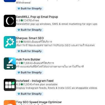
Withdrawal
Built for Shopify
SendWILL Pop up Email Popup
เต็ม 5 ดาว
4.9
(7,476)
•
Free
ทั้งหมด 7476 รีวิว
Newsletter pop-up windows, SMS & email marketing for sign-ups
Built for Shopify
Sherpas: Smart SEO
เต็ม 5 ดาว
4.9
(849)
•
มีแผนฟรีให้บริการ
ทั้งหมด 849 รีวิว
เพิ่มการเข้าชมและยอดขายผ่านการปรับปรุง SEO และความเร็วของเพจ
Built for Shopify
Hulk Form Builder
เต็ม 5 ดาว
4.9
(1,884)
•
มีแผนฟรีให้บริการ
ทั้งหมด 1884 รีวิว
สร้างแบบฟอร์มที่มีสไตล์ได้อย่างง่ายดายภายในเวลาไม่กี่วินาที
Built for Shopify
Instafeed ‑ Instagram Feed
เต็ม 5 ดาว
4.9
(1,934)
•
Free plan available
ทั้งหมด 1934 รีวิว
Display Instagram feeds, Reels & Insta UGC as shoppable videos
Built for Shopify
Tiny SEO Speed Image Optimizer