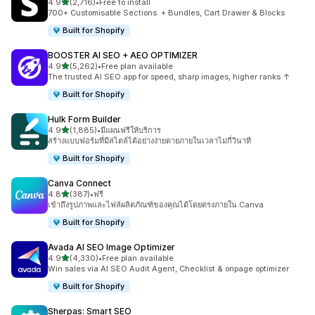
เต็ม 5 ดาว
4.9
(2,716)
•
Free to install
ทั้งหมด 2716 รีวิว
700+ Customisable Sections. + Bundles, Cart Drawer & Blocks
Built for Shopify
BOOSTER AI SEO + AEO OPTIMIZER
เต็ม 5 ดาว
4.9
(5,262)
•
Free plan available
ทั้งหมด 5262 รีวิว
The trusted AI SEO app for speed, sharp images, higher ranks ↑
Built for Shopify
Hulk Form Builder
เต็ม 5 ดาว
4.9
(1,885)
•
มีแผนฟรีให้บริการ
ทั้งหมด 1885 รีวิว
สร้างแบบฟอร์มที่มีสไตล์ได้อย่างง่ายดายภายในเวลาไม่กี่วินาที
Built for Shopify
Canva Connect
เต็ม 5 ดาว
4.8
(387)
•
ฟรี
ทั้งหมด 387 รีวิว
เข้าถึงรูปภาพและไฟล์ผลิตภัณฑ์ของคุณได้โดยตรงภายใน Canva
Built for Shopify
Avada AI SEO Image Optimizer
เต็ม 5 ดาว
4.9
(4,330)
•
Free plan available
ทั้งหมด 4330 รีวิว
Win sales via AI SEO Audit Agent, Checklist & onpage optimizer
Built for Shopify
Sherpas: Smart SEO