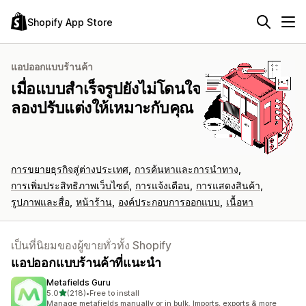
Shopify App Store
แอปออกแบบร้านค้า
เมื่อแบบสำเร็จรูปยังไม่โดนใจ
ลองปรับแต่งให้เหมาะกับคุณ
การขยายธุรกิจสู่ต่างประเทศ
การค้นหาและการนำทาง
การเพิ่มประสิทธิภาพเว็บไซต์
การแจ้งเตือน
การแสดงสินค้า
รูปภาพและสื่อ
หน้าร้าน
องค์ประกอบการออกแบบ
เนื้อหา
เป็นที่นิยมของผู้ขายทั่วทั้ง Shopify
แอปออกแบบร้านค้าที่แนะนำ
Metafields Guru
เต็ม 5 ดาว
5.0
(218)
•
Free to install
ทั้งหมด 218 รีวิว
Manage metafields manually or in bulk. Imports, exports & more