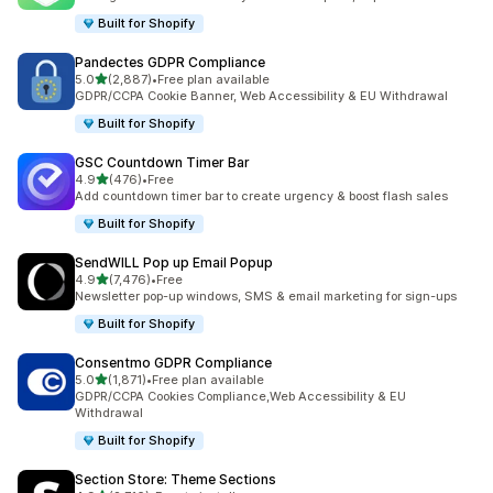
Built for Shopify
Pandectes GDPR Compliance
เต็ม 5 ดาว
5.0
(2,887)
•
Free plan available
ทั้งหมด 2887 รีวิว
GDPR/CCPA Cookie Banner, Web Accessibility & EU Withdrawal
Built for Shopify
GSC Countdown Timer Bar
เต็ม 5 ดาว
4.9
(476)
•
Free
ทั้งหมด 476 รีวิว
Add countdown timer bar to create urgency & boost flash sales
Built for Shopify
SendWILL Pop up Email Popup
เต็ม 5 ดาว
4.9
(7,476)
•
Free
ทั้งหมด 7476 รีวิว
Newsletter pop-up windows, SMS & email marketing for sign-ups
Built for Shopify
Consentmo GDPR Compliance
เต็ม 5 ดาว
5.0
(1,871)
•
Free plan available
ทั้งหมด 1871 รีวิว
GDPR/CCPA Cookies Compliance,Web Accessibility & EU
Withdrawal
Built for Shopify
Section Store: Theme Sections