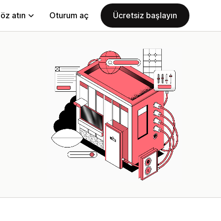
öz atın
Oturum aç
Ücretsiz başlayın