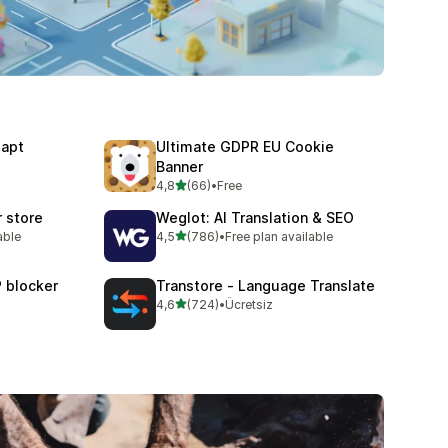
dapt
Ultimate GDPR EU Cookie
Banner
e
5 yıldız üzerinden
4,8
(66)
•
Free
toplam 66 değerlendirme
r store
Weglot: AI Translation & SEO
5 yıldız üzerinden
able
4,5
(786)
•
Free plan available
toplam 786 değerlendirme
P blocker
Transtore ‑ Language Translate
5 yıldız üzerinden
4,6
(724)
•
Ücretsiz
toplam 724 değerlendirme