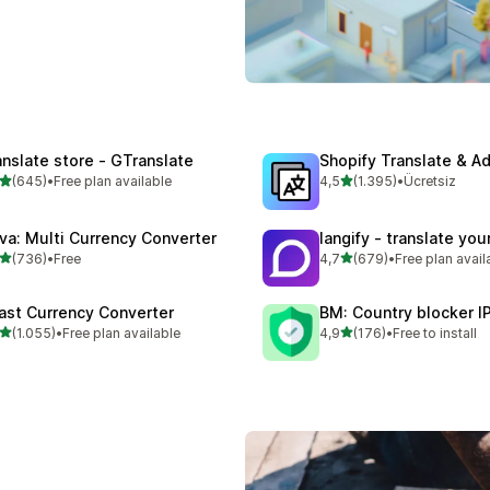
anslate store ‑ GTranslate
Shopify Translate & A
5 yıldız üzerinden
5 yıldız üzerinden
(645)
•
Free plan available
4,5
(1.395)
•
Ücretsiz
lam 645 değerlendirme
toplam 1395 değerlendirm
va: Multi Currency Converter
langify ‑ translate you
5 yıldız üzerinden
5 yıldız üzerinden
(736)
•
Free
4,7
(679)
•
Free plan avail
lam 736 değerlendirme
toplam 679 değerlendirme
ast Currency Converter
BM: Country blocker I
5 yıldız üzerinden
5 yıldız üzerinden
(1.055)
•
Free plan available
4,9
(176)
•
Free to install
lam 1055 değerlendirme
toplam 176 değerlendirme