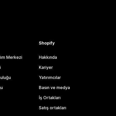
Shopify
dım Merkezi
Hakkında
i
Kariyer
luluğu
Yatırımcılar
gu
Basın ve medya
İş Ortakları
Satış ortakları