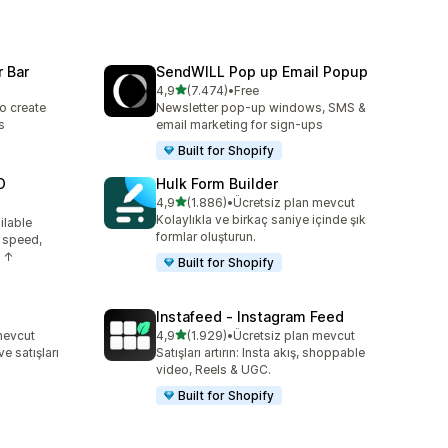
 Bar
SendWILL Pop up Email Popup
5 yıldız üzerinden
4,9
(7.474)
•
Free
toplam 7474 değerlendirme
o create
Newsletter pop-up windows, SMS &
s
email marketing for sign-ups
Built for Shopify
O
Hulk Form Builder
5 yıldız üzerinden
4,9
(1.886)
•
Ücretsiz plan mevcut
toplam 1886 değerlendirme
Kolaylıkla ve birkaç saniye içinde şık
ilable
e
formlar oluşturun.
 speed,
s ↑
Built for Shopify
Instafeed ‑ Instagram Feed
5 yıldız üzerinden
mevcut
4,9
(1.929)
•
Ücretsiz plan mevcut
toplam 1929 değerlendirme
ve satışları
Satışları artırın: Insta akış, shoppable
video, Reels & UGC.
Built for Shopify