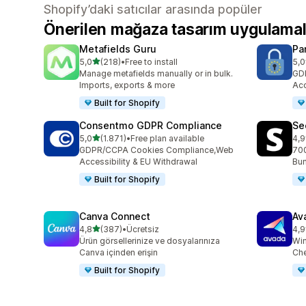
Shopify’daki satıcılar arasında popüler
Önerilen mağaza tasarım uygulamal
Metafields Guru
Pa
5 yıldız üzerinden
5,0
(218)
•
Free to install
5,0
toplam 218 değerlendirme
top
Manage metafields manually or in bulk.
GD
Imports, exports & more
Acc
Built for Shopify
Consentmo GDPR Compliance
Se
5 yıldız üzerinden
5,0
(1.871)
•
Free plan available
4,9
toplam 1871 değerlendirme
top
GDPR/CCPA Cookies Compliance,Web
700
Accessibility & EU Withdrawal
Bun
Built for Shopify
Canva Connect
Av
5 yıldız üzerinden
4,8
(387)
•
Ücretsiz
4,9
toplam 387 değerlendirme
top
Ürün görsellerinize ve dosyalarınıza
Win
Canva içinden erişin
Che
Built for Shopify