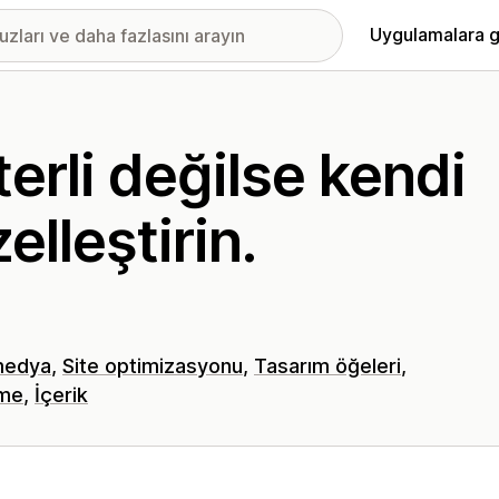
Uygulamalara g
terli değilse kendi
elleştirin.
medya
Site optimizasyonu
Tasarım öğeleri
eme
İçerik