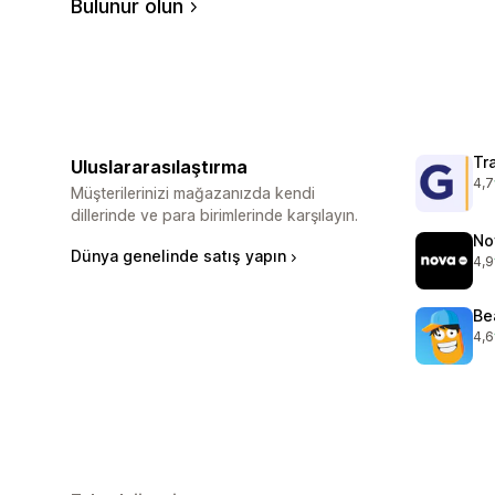
Bulunur olun
Tr
Uluslararasılaştırma
4,7
top
Müşterilerinizi mağazanızda kendi
dillerinde ve para birimlerinde karşılayın.
No
Dünya genelinde satış yapın
4,9
top
Be
4,6
top