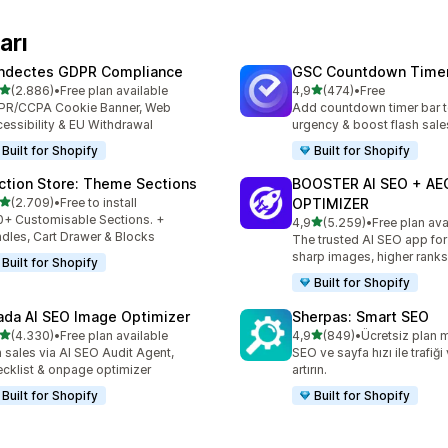
arı
ndectes GDPR Compliance
GSC Countdown Timer
5 yıldız üzerinden
5 yıldız üzerinden
(2.886)
•
Free plan available
4,9
(474)
•
Free
lam 2886 değerlendirme
toplam 474 değerlendirme
PR/CCPA Cookie Banner, Web
Add countdown timer bar t
essibility & EU Withdrawal
urgency & boost flash sale
Built for Shopify
Built for Shopify
ction Store: Theme Sections
BOOSTER AI SEO + AE
5 yıldız üzerinden
(2.709)
•
Free to install
OPTIMIZER
lam 2709 değerlendirme
+ Customisable Sections. +
5 yıldız üzerinden
4,9
(5.259)
•
Free plan ava
toplam 5259 değerlendirm
dles, Cart Drawer & Blocks
The trusted AI SEO app for
sharp images, higher rank
Built for Shopify
Built for Shopify
ada AI SEO Image Optimizer
Sherpas: Smart SEO
5 yıldız üzerinden
5 yıldız üzerinden
(4.330)
•
Free plan available
4,9
(849)
•
Ücretsiz plan 
lam 4330 değerlendirme
toplam 849 değerlendirme
 sales via AI SEO Audit Agent,
SEO ve sayfa hızı ile trafiği 
cklist & onpage optimizer
artırın.
Built for Shopify
Built for Shopify