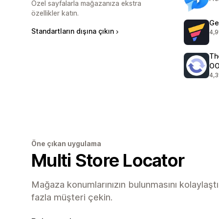
Özel sayfalarla mağazanıza ekstra
özellikler katın.
Ge
Standartların dışına çıkın
4,9
top
Th
O
4,3
top
Öne çıkan uygulama
Multi Store Locator
Mağaza konumlarınızın bulunmasını kolaylaşt
fazla müşteri çekin.