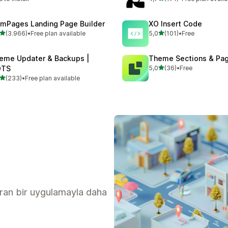
toplam 171 değerlendirme
mPages Landing Page Builder
XO Insert Code
5 yıldız üzerinden
5 yıldız üzerinden
(3.966)
•
Free plan available
5,0
(101)
•
Free
lam 3966 değerlendirme
toplam 101 değerlendirme
eme Updater & Backups |
Theme Sections & Pag
5 yıldız üzerinden
OTS
5,0
(36)
•
Free
toplam 36 değerlendirme
5 yıldız üzerinden
(233)
•
Free plan available
lam 233 değerlendirme
ıran bir uygulamayla daha