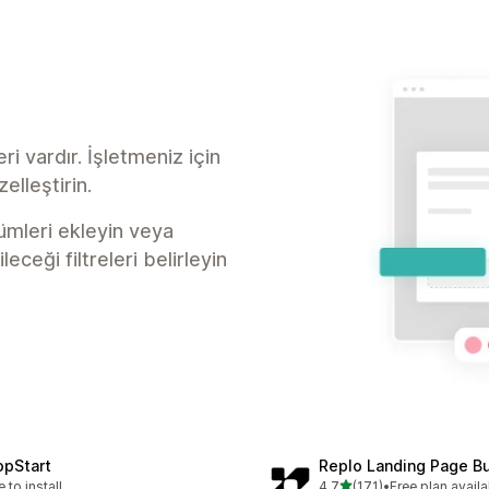
ri vardır. İşletmeniz için
elleştirin.
lümleri ekleyin veya
ceği filtreleri belirleyin
opStart
Replo Landing Page Bu
5 yıldız üzerinden
e to install
4,7
(171)
•
Free plan availa