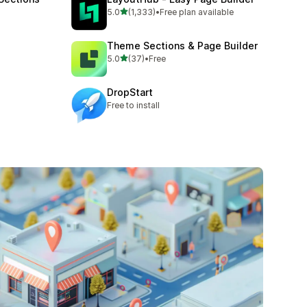
滿分 5 顆星
5.0
(1,333)
•
Free plan available
共有 1333 則評價
Theme Sections & Page Builder
滿分 5 顆星
5.0
(37)
•
Free
共有 37 則評價
DropStart
Free to install