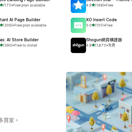
滿分 5 顆星
滿分 5 顆星
(171)
•
Free plan available
4.9
(168)
•
Free
 171 則評價
共有 168 則評價
stant AI Page Builder
XO Insert Code
滿分 5 顆星
滿分 5 顆星
(309)
•
Free plan available
5.0
(101)
•
Free
 309 則評價
共有 101 則評價
as: AI Store Builder
Shogun網頁構建器
滿分 5 顆星
滿分 5 顆星
(390)
•
Free to install
4.8
(1,871)
•
免費
 390 則評價
共有 1871 則評價
多買家。