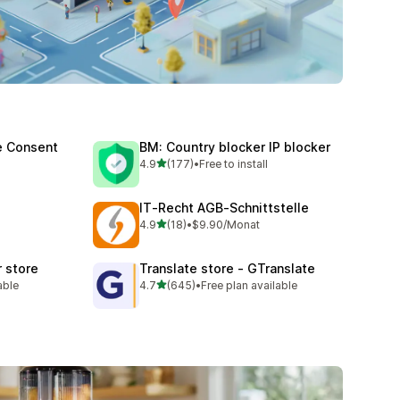
e Consent
BM: Country blocker IP blocker
滿分 5 顆星
4.9
(177)
•
Free to install
共有 177 則評價
IT‑Recht AGB‑Schnittstelle
滿分 5 顆星
4.9
(18)
•
$9.90/Monat
共有 18 則評價
r store
Translate store ‑ GTranslate
滿分 5 顆星
able
4.7
(645)
•
Free plan available
共有 645 則評價