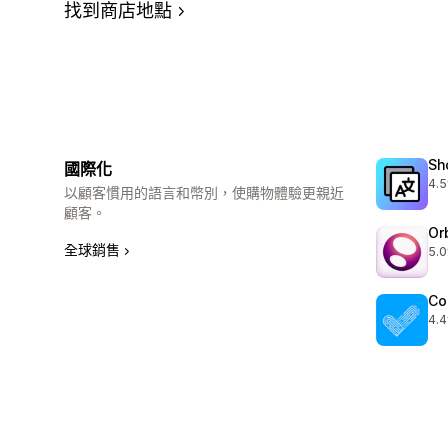
找到商店地點
Sh
國際化
4.5
共有
以顧客慣用的語言和幣別，使購物體驗更親近
顧客。
Or
全球銷售
5.0
共有
Co
4.4
共有