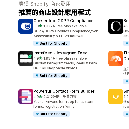
廣獲 Shopify 商家愛用
推薦的商店設計應用程式
Consentmo GDPR Compliance
Se
滿分 5 顆星
5.0
(1,872)
•
Free plan available
4.9
共有 1872 則評價
共有
GDPR/CCPA Cookies Compliance,Web
New
Accessibility & EU Withdrawal
ema
Built for Shopify
Instafeed ‑ Instagram Feed
Ti
滿分 5 顆星
4.9
(1,934)
•
Free plan available
Op
共有 1934 則評價
Display Instagram feeds, Reels & Insta
5.0
共有
UGC as shoppable videos
提
快
Built for Shopify
Powerful Contact Form Builder
Sm
滿分 5 顆星
4.9
(2,312)
•
提供免費方案
4.9
共有 2312 則評價
共有
Your all-in-one form app for custom
Gro
forms, registration forms
rew
Built for Shopify