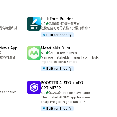
Hulk Form Builder
滿分 5 顆星
4.9
(1,885)
•
提供免費方案
共有 1885 則評價
來提高流量和銷
轻松创建时尚的表格，只需几秒钟。
Built for Shopify
views App
Metafields Guru
滿分 5 顆星
案
5.0
(218)
•
Free to install
共有 218 則評價
顧客推薦語
Manage metafields manually or in bulk.
Imports, exports & more
Built for Shopify
BOOSTER AI SEO + AEO
OPTIMIZER
s and files
滿分 5 顆星
4.8
(5,263)
•
Free plan available
共有 5263 則評價
The trusted AI SEO app for speed,
sharp images, higher ranks ↑
Built for Shopify