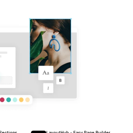
Sections
LayoutHub ‑ Easy Page Builder