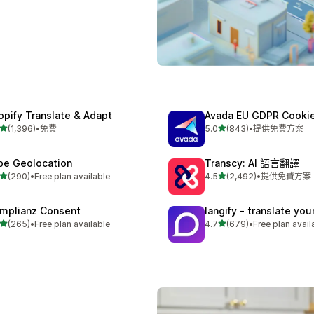
opify Translate & Adapt
Avada EU GDPR Cooki
滿分 5 顆星
滿分 5 顆星
(1,396)
•
免費
5.0
(843)
•
提供免費方案
 1396 則評價
共有 843 則評價
be Geolocation
Transcy: AI 語言翻譯
滿分 5 顆星
滿分 5 顆星
(290)
•
Free plan available
4.5
(2,492)
•
提供免費方案
 290 則評價
共有 2492 則評價
mplianz Consent
langify ‑ translate you
滿分 5 顆星
滿分 5 顆星
(265)
•
Free plan available
4.7
(679)
•
Free plan avail
 265 則評價
共有 679 則評價