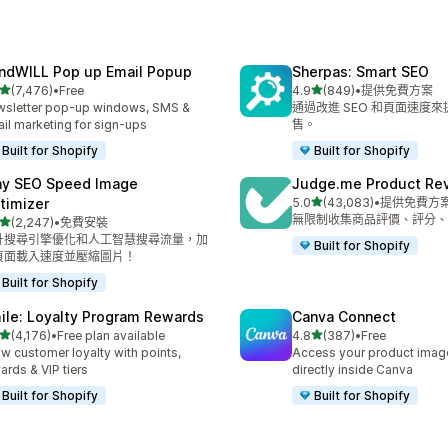
ndWILL Pop up Email Popup
Sherpas: Smart SEO
滿分 5 顆星
滿分 5 顆星
(7,476)
•
Free
4.9
(849)
•
提供免費方案
 7476 則評價
共有 849 則評價
sletter pop-up windows, SMS &
通過改進 SEO 和頁面速度
il marketing for sign-ups
售。
Built for Shopify
Built for Shopify
ny SEO Speed Image
Judge.me Product Re
滿分 5 顆星
timizer
5.0
(43,083)
•
提供免費方
共有 43083 則評價
無限制收集商品評價、評分、
滿分 5 顆星
(2,247)
•
免費安裝
 2247 則評價
升搜尋引擎優化和人工智慧搜尋流量，加
Built for Shopify
頁面載入速度並壓縮圖片！
Built for Shopify
ile: Loyalty Program Rewards
Canva Connect
滿分 5 顆星
滿分 5 顆星
(4,176)
•
Free plan available
4.8
(387)
•
Free
 4176 則評價
共有 387 則評價
w customer loyalty with points,
Access your product image
ards & VIP tiers
directly inside Canva
Built for Shopify
Built for Shopify