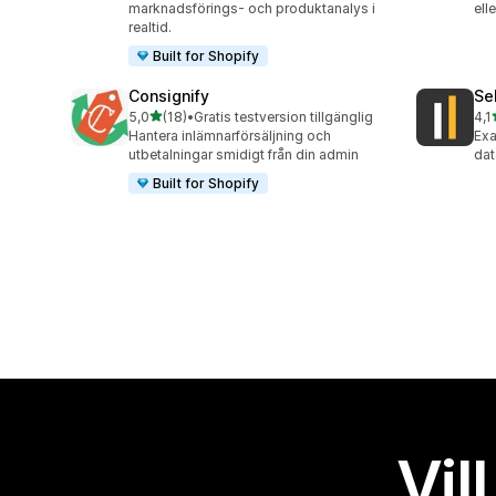
marknadsförings- och produktanalys i
ell
realtid.
Built for Shopify
Consignify
Se
av 5 stjärnor
5,0
(18)
•
Gratis testversion tillgänglig
4,1
18 recensioner totalt
59 
Hantera inlämnarförsäljning och
Exa
utbetalningar smidigt från din admin
dat
Built for Shopify
Vil