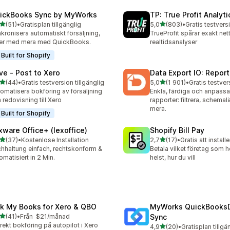
ickBooks Sync by MyWorks
TP: True Profit Analyti
av 5 stjärnor
av 5 stjärnor
(51)
•
Gratisplan tillgänglig
5,0
(803)
•
recensioner totalt
803 recensioner totalt
kronisera automatiskt försäljning,
TrueProfit spårar exakt ne
er med mera med QuickBooks.
realtidsanalyser
Built for Shopify
ve ‑ Post to Xero
Data Export IO: Report
av 5 stjärnor
av 5 stjärnor
(44)
•
Gratis testversion tillgänglig
5,0
(1 901)
•
recensioner totalt
1901 recensioner totalt
omatisera bokföring av försäljning
Enkla, färdiga och anpass
 redovisning till Xero
rapporter: filtrera, schem
mera.
Built for Shopify
xware Office+ (lexoffice)
Shopify Bill Pay
av 5 stjärnor
av 5 stjärnor
(37)
•
Kostenlose Installation
2,7
(17)
•
Gratis att installe
recensioner totalt
17 recensioner totalt
hhaltung einfach, rechtskonform &
Betala vilket företag som h
omatisiert in 2 Min.
helst, hur du vill
nk My Books for Xero & QBO
MyWorks QuickBooks
av 5 stjärnor
(41)
•
Från $21/månad
Sync
recensioner totalt
rekt bokföring på autopilot i Xero
av 5 stjärnor
4,9
(20)
•
Gratisplan tillgä