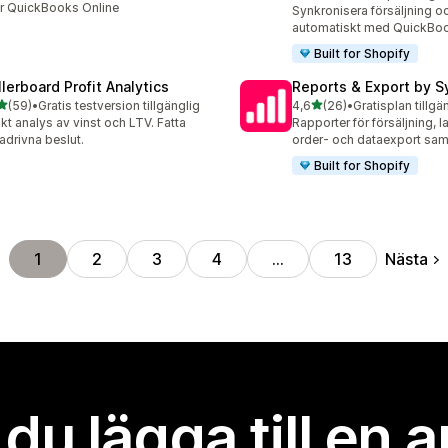
20 recensioner totalt
er QuickBooks Online
Synkronisera försäljning o
automatiskt med QuickBo
Built for Shopify
llerboard Profit Analytics
Reports & Export by S
av 5 stjärnor
av 5 stjärnor
(59)
•
Gratis testversion tillgänglig
4,6
(26)
•
Gratisplan tillgä
recensioner totalt
26 recensioner totalt
kt analys av vinst och LTV. Fatta
Rapporter för försäljning, 
adrivna beslut.
order- och dataexport sam
Built for Shopify
Nästa
1
2
3
4
…
13
l du lägga till en 