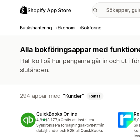
Shopify App Store
Butikshantering
Ekonomi
Bokföring
Alla bokföringsappar med funktion
Håll koll på hur pengarna går in och ut i för
slutänden.
294 appar med
Kunder
Rensa
QuickBooks Online
Re
av 5 stjärnor
4,8
(3 177)
•
Gratis att installera
5,0
3177 recensioner totalt
186
Synkronisera försäljningsaktivitet från
Ska
detaljhandel och B2B till QuickBooks
kom
lev