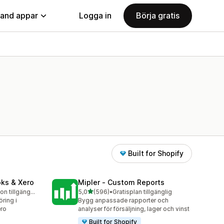
land appar
Logga in
Börja gratis
Built for Shopify
oks & Xero
Mipler ‑ Custom Reports
av 5 stjärnor
Gratis testversion tillgänglig
5,0
(596)
•
Gratisplan tillgänglig
596 recensioner totalt
ring i
Bygg anpassade rapporter och
ero
analyser för försäljning, lager och vinst
Built for Shopify