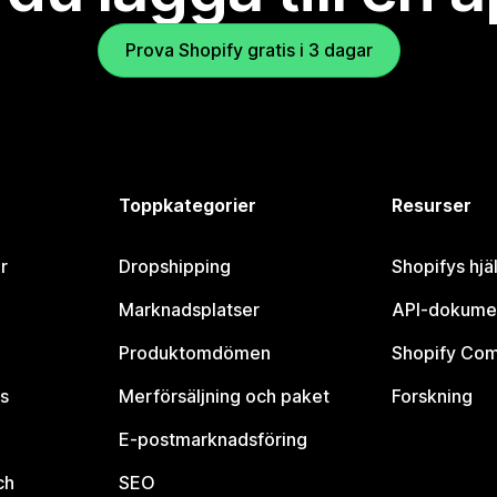
Prova Shopify gratis i 3 dagar
Toppkategorier
Resurser
r
Dropshipping
Shopifys hjä
Marknadsplatser
API-dokume
Produktomdömen
Shopify Co
s
Merförsäljning och paket
Forskning
E-postmarknadsföring
ch
SEO