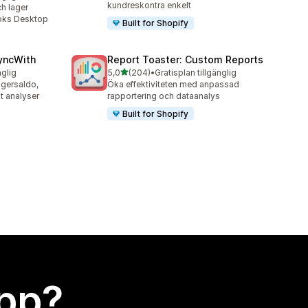
kundreskontra enkelt
ch lager
oks Desktop
Built for Shopify
yncWith
Report Toaster: Custom Reports
av 5 stjärnor
nglig
5,0
(204)
•
Gratisplan tillgänglig
204 recensioner totalt
lagersaldo,
Öka effektiviteten med anpassad
t analyser
rapportering och dataanalys
Built for Shopify
app?