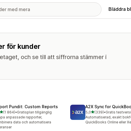
Bläddra b
er för kunder
etaget, och se till att siffrorna stämmer i
port Pundit: Custom Reports
A2X Sync for QuickBo
av 5 stjärnor
av 5 stjärnor
(1 864)
•
Gratisplan tillgänglig
5,0
(339)
•
4 recensioner totalt
339 recensioner totalt
pa anpassade rapporter,
Automatiserad, exakt bokfö
binera data och automatisera
QuickBooks Online eller X
eranser