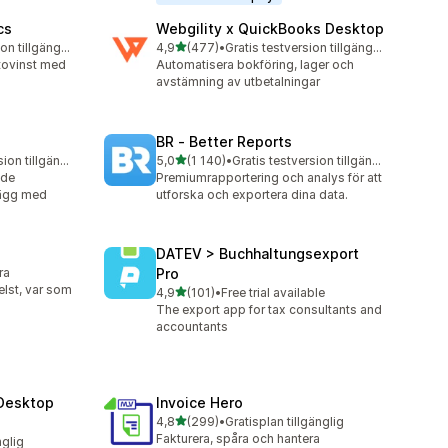
cs
Webgility x QuickBooks Desktop
av 5 stjärnor
Gratis testversion tillgänglig
4,9
(477)
•
Gratis testversion tillgänglig
477 recensioner totalt
ttovinst med
Automatisera bokföring, lager och
avstämning av utbetalningar
BR ‑ Better Reports
av 5 stjärnor
Gratis testversion tillgänglig
5,0
(1 140)
•
Gratis testversion tillgänglig
1140 recensioner totalt
ade
Premiumrapportering och analys för att
alägg med
utforska och exportera dina data.
DATEV > Buchhaltungsexport
ra
Pro
elst, var som
av 5 stjärnor
4,9
(101)
•
Free trial available
101 recensioner totalt
The export app for tax consultants and
accountants
Desktop
Invoice Hero
av 5 stjärnor
4,8
(299)
•
Gratisplan tillgänglig
299 recensioner totalt
Fakturera, spåra och hantera
nglig