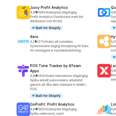
Juicy Profit Analytics
Qu
av 5 stjärnor
4,9
(56)
•
Gratisplan tillgänglig
4,8
56 recensioner totalt
51 
Profit Analytics Dashboard med Ad
Syn
Attribution och ROAS
lag
Built for Shopify
Xero
Hy
av 5 stjärnor
4,1
(27)
•
Gratis att installera
5,0
27 recensioner totalt
44 
Synkronisera daglig försäljning till Xero
Aut
för smidigare e-handelsbokföring.
och
POS Time Tracker by ATeam
Le
Apps
4,8
37 
Buc
av 5 stjärnor
4,8
(45)
•
Gratis testversion tillgänglig
45 recensioner totalt
aut
Spåra enkelt personalens arbetstid
genom att låta dem stämpla in direkt i
POS.
Built for Shopify
GoProfit: Profit Analytics
Li
av 5 stjärnor
4,8
(85)
•
Gratisplan tillgänglig
4,8
85 recensioner totalt
41 
Spåra nettovinst, samt
Kor