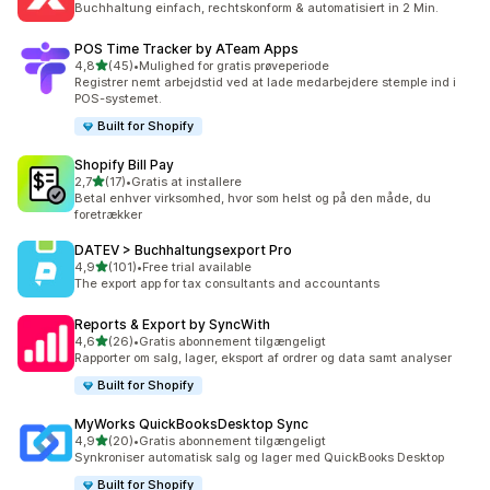
Buchhaltung einfach, rechtskonform & automatisiert in 2 Min.
POS Time Tracker by ATeam Apps
ud af 5 stjerner
4,8
(45)
•
Mulighed for gratis prøveperiode
45 anmeldelser i alt
Registrer nemt arbejdstid ved at lade medarbejdere stemple ind i
POS-systemet.
Built for Shopify
Shopify Bill Pay
ud af 5 stjerner
2,7
(17)
•
Gratis at installere
17 anmeldelser i alt
Betal enhver virksomhed, hvor som helst og på den måde, du
foretrækker
DATEV > Buchhaltungsexport Pro
ud af 5 stjerner
4,9
(101)
•
Free trial available
101 anmeldelser i alt
The export app for tax consultants and accountants
Reports & Export by SyncWith
ud af 5 stjerner
4,6
(26)
•
Gratis abonnement tilgængeligt
26 anmeldelser i alt
Rapporter om salg, lager, eksport af ordrer og data samt analyser
Built for Shopify
MyWorks QuickBooksDesktop Sync
ud af 5 stjerner
4,9
(20)
•
Gratis abonnement tilgængeligt
20 anmeldelser i alt
Synkroniser automatisk salg og lager med QuickBooks Desktop
Built for Shopify