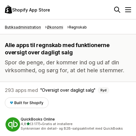
Shopify App Store
Butiksadministration
Økonomi
Regnskab
Alle apps til regnskab med funktionerne
oversigt over dagligt salg
Spor de penge, der kommer ind og ud af din
virksomhed, og sørg for, at det hele stemmer.
293 apps med
Oversigt over dagligt salg
Ryd
Built for Shopify
QuickBooks Online
ud af 5 stjerner
4,8
(3.177)
•
Gratis at installere
3177 anmeldelser i alt
Synkroniser din detail- og B2B-salgsaktivitet med QuickBooks