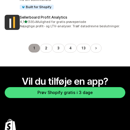
Built for Shopify
Sellerboard Profit Analytics
ud af 5 stjerner
4,1
(59)
•
Mulighed for gratis prøveperiode
59 anmeldelser i alt
Nøjagtige profit- og LTV-analyser. Træf datadrevne beslutninger.
1
2
3
4
13
Vil du tilføje en app?
Prøv Shopify gratis i 3 dage