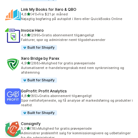
Link My Books for Xero & QBO
ud af 5 stjerner
4,8
(41)
•
Fra $21 pr. måned
41 anmeldelser i alt
Nøjagtig bogføring på autopilot i Xero eller QuickBooks Online
Invoice Hero
ud af 5 stjerner
4,8
(299)
•
Gratis abonnement tilgængeligt
299 anmeldelser i alt
Fakturer, spor og administrer nemt tilgodehavender
Built for Shopify
Xero Bridge by Parex
ud af 5 stjerner
4,9
(288)
•
Mulighed for gratis prøveperiode
288 anmeldelser i alt
Automatiseret e-handelsregnskab med nem synkronisering og
afstemning
Built for Shopify
GoProfit: Profit Analytics
ud af 5 stjerner
4,8
(85)
•
Gratis abonnement tilgængeligt
85 anmeldelser i alt
Spor nettofortjeneste, og få analyse af markedsføring og produkter i
realtid.
Built for Shopify
Consignify
ud af 5 stjerner
5,0
(18)
•
Mulighed for gratis prøveperiode
18 anmeldelser i alt
Administrer problemfrit salg for kommissionsgivere og udbetalinger
fra din administrator