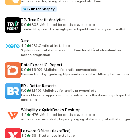
Automatiser bogføring af salg og regnskab i Xero
Built for Shopify
TP: True Profit Analytics
ud af 5 stjerner
5,0
(803)
•
Mulighed for gratis prøveperiode
803 anmeldelser i alt
TrueProfit sporer din nøjagtige nettoprofit med analyser i realtid
Xero
ud af 5 stjerner
4,2
(28)
•
Gratis at installere
28 anmeldelser i alt
Synkroniser det daglige salg til Xero for at få et strømlinet e-
handelsregnskab.
Data Export IO: Report
ud af 5 stjerner
5,0
(1.902)
•
Mulighed for gratis prøveperiode
1902 anmeldelser i alt
Nemme forudbyggede og tilpassede rapporter: filtrer, planlæg m.m.
BR ‑ Better Reports
ud af 5 stjerner
5,0
(1.140)
•
Mulighed for gratis prøveperiode
1140 anmeldelser i alt
Førsteklasses rapportering og analyse til udforskning og eksport af
dine data.
Webgility x QuickBooks Desktop
ud af 5 stjerner
4,9
(476)
•
Mulighed for gratis prøveperiode
476 anmeldelser i alt
Automatiser regnskab, lagerstyring og afstemning af udbetalinger
Lexware Office+ (lexoffice)
ud af 5 stjerner
4,9
(36)
•
Kostenlose Installation
36 anmeldelser i alt