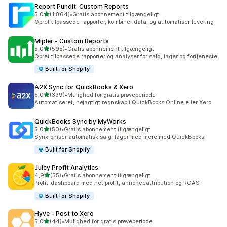
Report Pundit: Custom Reports
ud af 5 stjerner
5,0
(1.864)
•
Gratis abonnement tilgængeligt
1864 anmeldelser i alt
Opret tilpassede rapporter, kombiner data, og automatiser levering
Mipler ‑ Custom Reports
ud af 5 stjerner
5,0
(595)
•
Gratis abonnement tilgængeligt
595 anmeldelser i alt
Opret tilpassede rapporter og analyser for salg, lager og fortjeneste
Built for Shopify
A2X Sync for QuickBooks & Xero
ud af 5 stjerner
5,0
(339)
•
Mulighed for gratis prøveperiode
339 anmeldelser i alt
Automatiseret, nøjagtigt regnskab i QuickBooks Online eller Xero
QuickBooks Sync by MyWorks
ud af 5 stjerner
5,0
(50)
•
Gratis abonnement tilgængeligt
50 anmeldelser i alt
Synkroniser automatisk salg, lager med mere med QuickBooks.
Built for Shopify
Juicy Profit Analytics
ud af 5 stjerner
4,9
(55)
•
Gratis abonnement tilgængeligt
55 anmeldelser i alt
Profit-dashboard med net profit, annonceattribution og ROAS
Built for Shopify
Hyve ‑ Post to Xero
ud af 5 stjerner
5,0
(44)
•
Mulighed for gratis prøveperiode
44 anmeldelser i alt