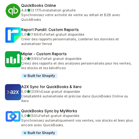
QuickBooks Online
étoile(s) sur 5
4,8
(3 177)
•
Installation gratuite
3177 avis au total
Synchronisez votre activité de vente au détail et B2B avec
QuickBooks
Report Pundit: Custom Reports
étoile(s) sur 5
5,0
(1 864)
•
Forfait gratuit disponible
1864 avis au total
Créer des rapports personnalisés, combiner les données et
automatiser l’envoi
Mipler ‑ Custom Reports
étoile(s) sur 5
5,0
(595)
•
Forfait gratuit disponible
595 avis au total
Créez des rapports et des analyses personnalisés pour les ventes,
les stocks et les bénéfices
Built for Shopify
A2X Sync for QuickBooks & Xero
étoile(s) sur 5
5,0
(339)
•
Essai gratuit disponible
339 avis au total
Comptabilité automatisée et précise dans QuickBooks Online ou
Xero
QuickBooks Sync by MyWorks
étoile(s) sur 5
5,0
(50)
•
Forfait gratuit disponible
50 avis au total
Synchronisez automatiquement vos ventes, vos stocks et bien plus
encore avec QuickBooks.
Built for Shopify