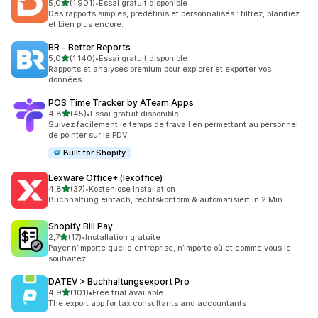
étoile(s) sur 5
5,0
(1 901)
•
Essai gratuit disponible
1901 avis au total
Des rapports simples, prédéfinis et personnalisés : filtrez, planifiez
et bien plus encore.
BR ‑ Better Reports
étoile(s) sur 5
5,0
(1 140)
•
Essai gratuit disponible
1140 avis au total
Rapports et analyses premium pour explorer et exporter vos
données.
POS Time Tracker by ATeam Apps
étoile(s) sur 5
4,8
(45)
•
Essai gratuit disponible
45 avis au total
Suivez facilement le temps de travail en permettant au personnel
de pointer sur le PDV.
Built for Shopify
Lexware Office+ (lexoffice)
étoile(s) sur 5
4,8
(37)
•
Kostenlose Installation
37 avis au total
Buchhaltung einfach, rechtskonform & automatisiert in 2 Min.
Shopify Bill Pay
étoile(s) sur 5
2,7
(17)
•
Installation gratuite
17 avis au total
Payer n’importe quelle entreprise, n’importe où et comme vous le
souhaitez
DATEV > Buchhaltungsexport Pro
étoile(s) sur 5
4,9
(101)
•
Free trial available
101 avis au total
The export app for tax consultants and accountants