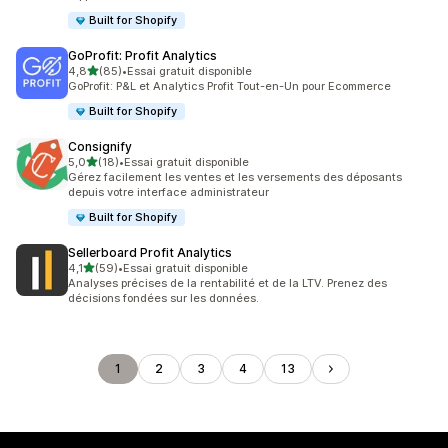
Built for Shopify
GoProfit: Profit Analytics
étoile(s) sur 5
4,8
(85)
•
Essai gratuit disponible
85 avis au total
GoProfit: P&L et Analytics Profit Tout-en-Un pour Ecommerce
Built for Shopify
Consignify
étoile(s) sur 5
5,0
(18)
•
Essai gratuit disponible
18 avis au total
Gérez facilement les ventes et les versements des déposants
depuis votre interface administrateur
Built for Shopify
Sellerboard Profit Analytics
étoile(s) sur 5
4,1
(59)
•
Essai gratuit disponible
59 avis au total
Analyses précises de la rentabilité et de la LTV. Prenez des
décisions fondées sur les données.
1
2
3
4
13