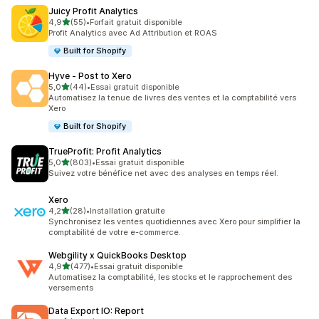
Juicy Profit Analytics
étoile(s) sur 5
4,9
(55)
•
Forfait gratuit disponible
55 avis au total
Profit Analytics avec Ad Attribution et ROAS
Built for Shopify
Hyve ‑ Post to Xero
étoile(s) sur 5
5,0
(44)
•
Essai gratuit disponible
44 avis au total
Automatisez la tenue de livres des ventes et la comptabilité vers
Xero
Built for Shopify
TrueProfit: Profit Analytics
étoile(s) sur 5
5,0
(803)
•
Essai gratuit disponible
803 avis au total
Suivez votre bénéfice net avec des analyses en temps réel.
Xero
étoile(s) sur 5
4,2
(28)
•
Installation gratuite
28 avis au total
Synchronisez les ventes quotidiennes avec Xero pour simplifier la
comptabilité de votre e-commerce.
Webgility x QuickBooks Desktop
étoile(s) sur 5
4,9
(477)
•
Essai gratuit disponible
477 avis au total
Automatisez la comptabilité, les stocks et le rapprochement des
versements
Data Export IO: Report