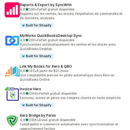
Reports & Export by SyncWith
étoile(s) sur 5
4,6
(26)
•
Forfait gratuit disponible
26 avis au total
Rapports sur les ventes, les stocks, l’exportation de commandes et
de données, analyses
Built for Shopify
MyWorks QuickBooksDesktop Sync
étoile(s) sur 5
4,9
(20)
•
Forfait gratuit disponible
20 avis au total
Synchronisez automatiquement les ventes et les stocks avec
QuickBooks Desktop
Built for Shopify
Link My Books for Xero & QBO
étoile(s) sur 5
4,8
(41)
•
À partir de $21 /mois
41 avis au total
Une comptabilité précise en pilote automatique dans Xero ou
QuickBooks Online
Invoice Hero
étoile(s) sur 5
4,8
(299)
•
Forfait gratuit disponible
299 avis au total
Facturez, suivez et gérez vos comptes clients en toute simplicité
Built for Shopify
Xero Bridge by Parex
étoile(s) sur 5
4,9
(288)
•
Essai gratuit disponible
288 avis au total
Comptabilité e-commerce automatisée avec synchronisation et
rapprochement faciles