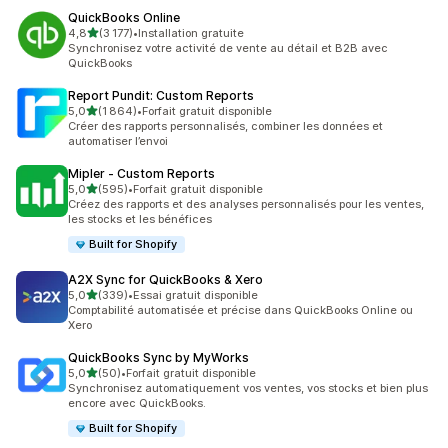
QuickBooks Online
étoile(s) sur 5
4,8
(3 177)
•
Installation gratuite
3177 avis au total
Synchronisez votre activité de vente au détail et B2B avec
QuickBooks
Report Pundit: Custom Reports
étoile(s) sur 5
5,0
(1 864)
•
Forfait gratuit disponible
1864 avis au total
Créer des rapports personnalisés, combiner les données et
automatiser l’envoi
Mipler ‑ Custom Reports
étoile(s) sur 5
5,0
(595)
•
Forfait gratuit disponible
595 avis au total
Créez des rapports et des analyses personnalisés pour les ventes,
les stocks et les bénéfices
Built for Shopify
A2X Sync for QuickBooks & Xero
étoile(s) sur 5
5,0
(339)
•
Essai gratuit disponible
339 avis au total
Comptabilité automatisée et précise dans QuickBooks Online ou
Xero
QuickBooks Sync by MyWorks
étoile(s) sur 5
5,0
(50)
•
Forfait gratuit disponible
50 avis au total
Synchronisez automatiquement vos ventes, vos stocks et bien plus
encore avec QuickBooks.
Built for Shopify