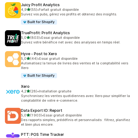
Juicy Profit Analytics
étoile(s) sur 5
4,9
(55)
•
Forfait gratuit disponible
55 avis au total
Suivez vos pubs, gérez vos profits et obtenez des insights.
Built for Shopify
TrueProfit: Profit Analytics
étoile(s) sur 5
5,0
(803)
•
Essai gratuit disponible
803 avis au total
Suivez votre bénéfice net avec des analyses en temps réel.
Hyve ‑ Post to Xero
étoile(s) sur 5
5,0
(44)
•
Essai gratuit disponible
44 avis au total
Automatisez la tenue de livres des ventes et la comptabilité vers
Xero
Built for Shopify
Xero
étoile(s) sur 5
4,2
(28)
•
Installation gratuite
28 avis au total
Synchronisez les ventes quotidiennes avec Xero pour simplifier la
comptabilité de votre e-commerce.
Data Export IO: Report
étoile(s) sur 5
5,0
(1 903)
•
Essai gratuit disponible
1903 avis au total
Des rapports simples, prédéfinis et personnalisés : filtrez, planifiez
et bien plus encore.
PTT: POS Time Tracker