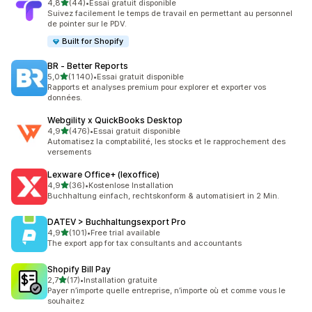
étoile(s) sur 5
4,8
(44)
•
Essai gratuit disponible
44 avis au total
Suivez facilement le temps de travail en permettant au personnel
de pointer sur le PDV.
Built for Shopify
BR ‑ Better Reports
étoile(s) sur 5
5,0
(1 140)
•
Essai gratuit disponible
1140 avis au total
Rapports et analyses premium pour explorer et exporter vos
données.
Webgility x QuickBooks Desktop
étoile(s) sur 5
4,9
(476)
•
Essai gratuit disponible
476 avis au total
Automatisez la comptabilité, les stocks et le rapprochement des
versements
Lexware Office+ (lexoffice)
étoile(s) sur 5
4,9
(36)
•
Kostenlose Installation
36 avis au total
Buchhaltung einfach, rechtskonform & automatisiert in 2 Min.
DATEV > Buchhaltungsexport Pro
étoile(s) sur 5
4,9
(101)
•
Free trial available
101 avis au total
The export app for tax consultants and accountants
Shopify Bill Pay
étoile(s) sur 5
2,7
(17)
•
Installation gratuite
17 avis au total
Payer n’importe quelle entreprise, n’importe où et comme vous le
souhaitez