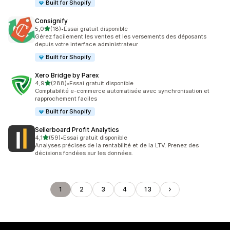
Built for Shopify
Consignify
étoile(s) sur 5
5,0
(18)
•
Essai gratuit disponible
18 avis au total
Gérez facilement les ventes et les versements des déposants
depuis votre interface administrateur
Built for Shopify
Xero Bridge by Parex
étoile(s) sur 5
4,9
(288)
•
Essai gratuit disponible
288 avis au total
Comptabilité e-commerce automatisée avec synchronisation et
rapprochement faciles
Built for Shopify
Sellerboard Profit Analytics
étoile(s) sur 5
4,1
(59)
•
Essai gratuit disponible
59 avis au total
Analyses précises de la rentabilité et de la LTV. Prenez des
décisions fondées sur les données.
1
2
3
4
13