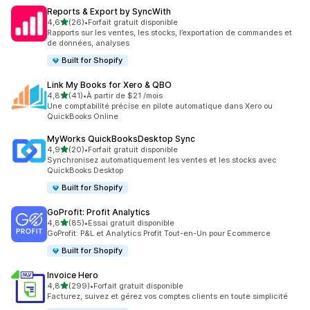
Reports & Export by SyncWith
étoile(s) sur 5
4,6
(26)
•
Forfait gratuit disponible
26 avis au total
Rapports sur les ventes, les stocks, l’exportation de commandes et
de données, analyses
Built for Shopify
Link My Books for Xero & QBO
étoile(s) sur 5
4,8
(41)
•
À partir de $21 /mois
41 avis au total
Une comptabilité précise en pilote automatique dans Xero ou
QuickBooks Online
MyWorks QuickBooksDesktop Sync
étoile(s) sur 5
4,9
(20)
•
Forfait gratuit disponible
20 avis au total
Synchronisez automatiquement les ventes et les stocks avec
QuickBooks Desktop
Built for Shopify
GoProfit: Profit Analytics
étoile(s) sur 5
4,8
(85)
•
Essai gratuit disponible
85 avis au total
GoProfit: P&L et Analytics Profit Tout-en-Un pour Ecommerce
Built for Shopify
Invoice Hero
étoile(s) sur 5
4,8
(299)
•
Forfait gratuit disponible
299 avis au total
Facturez, suivez et gérez vos comptes clients en toute simplicité