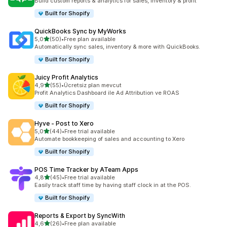
Build custom reports & analytics for sales, inventory & profit
Built for Shopify
QuickBooks Sync by MyWorks
5 yıldız üzerinden
5,0
(50)
•
Free plan available
toplam 50 değerlendirme
Automatically sync sales, inventory & more with QuickBooks.
Built for Shopify
Juicy Profit Analytics
5 yıldız üzerinden
4,9
(55)
•
Ücretsiz plan mevcut
toplam 55 değerlendirme
Profit Analytics Dashboard ile Ad Attribution ve ROAS
Built for Shopify
Hyve ‑ Post to Xero
5 yıldız üzerinden
5,0
(44)
•
Free trial available
toplam 44 değerlendirme
Automate bookkeeping of sales and accounting to Xero
Built for Shopify
POS Time Tracker by ATeam Apps
5 yıldız üzerinden
4,8
(45)
•
Free trial available
toplam 45 değerlendirme
Easily track staff time by having staff clock in at the POS.
Built for Shopify
Reports & Export by SyncWith
5 yıldız üzerinden
4,6
(26)
•
Free plan available
toplam 26 değerlendirme