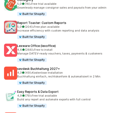
5 yıldız üzerinden
5,0
(18)
•
Free trial available
toplam 18 değerlendirme
Seamlessly manage consignor sales and payouts from your admin
Built for Shopify
Report Toaster: Custom Reports
5 yıldız üzerinden
5,0
(204)
•
Free plan available
toplam 204 değerlendirme
Increase efficiency with custom reporting and data analysis
Built for Shopify
Lexware Office (lexoffice)
5 yıldız üzerinden
4,6
(266)
•
Free to install
toplam 266 değerlendirme
Manage DATEV-ready vouchers, taxes, payments & customers
Built for Shopify
sevdesk Buchhaltung 2027+
5 yıldız üzerinden
4,3
(49)
•
Kostenlose Installation
toplam 49 değerlendirme
Buchhaltung einfach, rechtskonform & automatisiert in 2 Min.
Built for Shopify
Easy Reports & Data Export
5 yıldız üzerinden
4,9
(79)
•
Free trial available
toplam 79 değerlendirme
Build any report and automate exports with full control
Built for Shopify