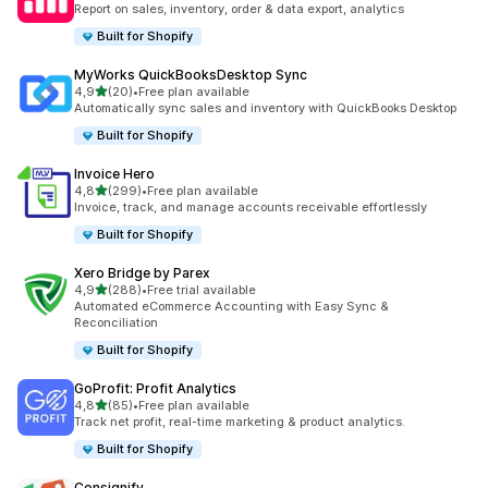
Report on sales, inventory, order & data export, analytics
Built for Shopify
MyWorks QuickBooksDesktop Sync
5 yıldız üzerinden
4,9
(20)
•
Free plan available
toplam 20 değerlendirme
Automatically sync sales and inventory with QuickBooks Desktop
Built for Shopify
Invoice Hero
5 yıldız üzerinden
4,8
(299)
•
Free plan available
toplam 299 değerlendirme
Invoice, track, and manage accounts receivable effortlessly
Built for Shopify
Xero Bridge by Parex
5 yıldız üzerinden
4,9
(288)
•
Free trial available
toplam 288 değerlendirme
Automated eCommerce Accounting with Easy Sync &
Reconciliation
Built for Shopify
GoProfit: Profit Analytics
5 yıldız üzerinden
4,8
(85)
•
Free plan available
toplam 85 değerlendirme
Track net profit, real-time marketing & product analytics.
Built for Shopify
Consignify