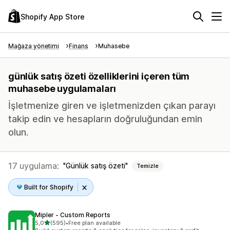
Shopify App Store
Mağaza yönetimi
Finans
Muhasebe
günlük satış özeti özelliklerini içeren tüm
muhasebe uygulamaları
İşletmenize giren ve işletmenizden çıkan parayı
takip edin ve hesapların doğruluğundan emin
olun.
17 uygulama:
Günlük satış özeti
Temizle
Built for Shopify
Mipler ‑ Custom Reports
5 yıldız üzerinden
5,0
(595)
•
Free plan available
toplam 595 değerlendirme