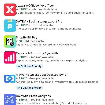
Lexware Office+ (lexoffice)
별 5개 중
4.9
(36)
•
Kostenlose Installation
총 리뷰 36개
Buchhaltung einfach, rechtskonform & automatisiert in 2 Min.
DATEV > Buchhaltungsexport Pro
별 5개 중
4.9
(101)
•
Free trial available
총 리뷰 101개
The export app for tax consultants and accountants
Shopify Bill Pay
별 5개 중
2.7
(17)
•
Free to install
총 리뷰 17개
Pay any business, anywhere, any way you want
Reports & Export by SyncWith
별 5개 중
4.6
(26)
•
Free plan available
총 리뷰 26개
Report on sales, inventory, order & data export, analytics
Built for Shopify
MyWorks QuickBooksDesktop Sync
별 5개 중
4.9
(20)
•
Free plan available
총 리뷰 20개
Automatically sync sales and inventory with QuickBooks Desktop
Built for Shopify
GoProfit: Profit Analytics
별 5개 중
4.8
(85)
•
Free plan available
총 리뷰 85개
Track net profit, real-time marketing & product analytics.