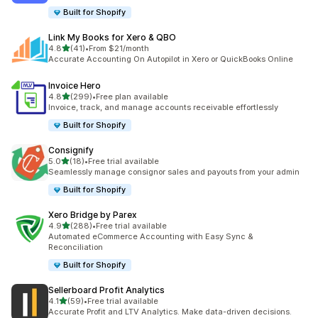
Built for Shopify
Link My Books for Xero & QBO
별 5개 중
4.8
(41)
•
From $21/month
총 리뷰 41개
Accurate Accounting On Autopilot in Xero or QuickBooks Online
Invoice Hero
별 5개 중
4.8
(299)
•
Free plan available
총 리뷰 299개
Invoice, track, and manage accounts receivable effortlessly
Built for Shopify
Consignify
별 5개 중
5.0
(18)
•
Free trial available
총 리뷰 18개
Seamlessly manage consignor sales and payouts from your admin
Built for Shopify
Xero Bridge by Parex
별 5개 중
4.9
(288)
•
Free trial available
총 리뷰 288개
Automated eCommerce Accounting with Easy Sync &
Reconciliation
Built for Shopify
Sellerboard Profit Analytics
별 5개 중
4.1
(59)
•
Free trial available
총 리뷰 59개
Accurate Profit and LTV Analytics. Make data-driven decisions.