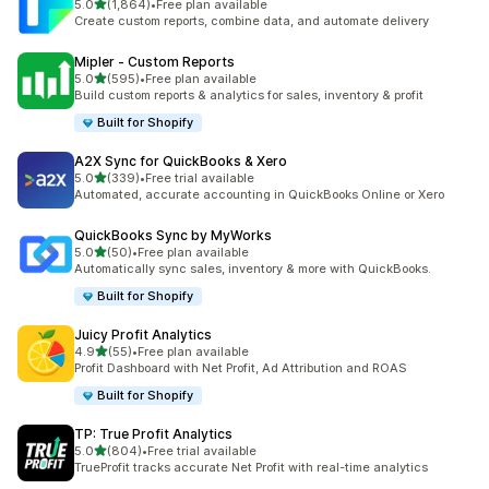
별 5개 중
5.0
(1,864)
•
Free plan available
총 리뷰 1864개
Create custom reports, combine data, and automate delivery
Mipler ‑ Custom Reports
별 5개 중
5.0
(595)
•
Free plan available
총 리뷰 595개
Build custom reports & analytics for sales, inventory & profit
Built for Shopify
A2X Sync for QuickBooks & Xero
별 5개 중
5.0
(339)
•
Free trial available
총 리뷰 339개
Automated, accurate accounting in QuickBooks Online or Xero
QuickBooks Sync by MyWorks
별 5개 중
5.0
(50)
•
Free plan available
총 리뷰 50개
Automatically sync sales, inventory & more with QuickBooks.
Built for Shopify
Juicy Profit Analytics
별 5개 중
4.9
(55)
•
Free plan available
총 리뷰 55개
Profit Dashboard with Net Profit, Ad Attribution and ROAS
Built for Shopify
TP: True Profit Analytics
별 5개 중
5.0
(804)
•
Free trial available
총 리뷰 804개
TrueProfit tracks accurate Net Profit with real-time analytics