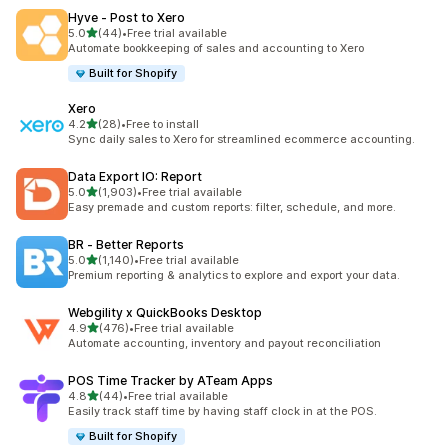
Hyve ‑ Post to Xero
별 5개 중
5.0
(44)
•
Free trial available
총 리뷰 44개
Automate bookkeeping of sales and accounting to Xero
Built for Shopify
Xero
별 5개 중
4.2
(28)
•
Free to install
총 리뷰 28개
Sync daily sales to Xero for streamlined ecommerce accounting.
Data Export IO: Report
별 5개 중
5.0
(1,903)
•
Free trial available
총 리뷰 1903개
Easy premade and custom reports: filter, schedule, and more.
BR ‑ Better Reports
별 5개 중
5.0
(1,140)
•
Free trial available
총 리뷰 1140개
Premium reporting & analytics to explore and export your data.
Webgility x QuickBooks Desktop
별 5개 중
4.9
(476)
•
Free trial available
총 리뷰 476개
Automate accounting, inventory and payout reconciliation
POS Time Tracker by ATeam Apps
별 5개 중
4.8
(44)
•
Free trial available
총 리뷰 44개
Easily track staff time by having staff clock in at the POS.
Built for Shopify