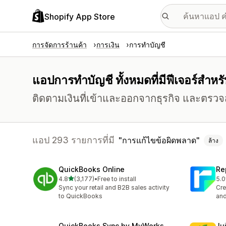
Shopify App Store
การจัดการร้านค้า
การเงิน
การทำบัญชี
แอปการทำบัญชี ทั้งหมดที่มีฟีเจอร์สำห
ติดตามเงินที่เข้าและออกจากธุรกิจ และตรวจ
แอป 293 รายการที่มี
การแก้ไขข้อผิดพลาด
ล้าง
QuickBooks Online
Re
เต็ม 5 ดาว
4.8
(3,177)
•
Free to install
5.0
ทั้งหมด 3177 รีวิว
ทั้ง
Sync your retail and B2B sales activity
Cre
to QuickBooks
and
QuickBooks Sync by MyWorks
Jui