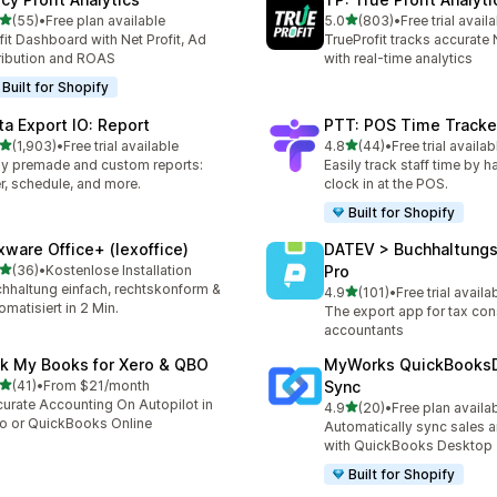
เต็ม 5 ดาว
เต็ม 5 ดาว
(55)
•
Free plan available
5.0
(803)
•
Free trial avail
หมด 55 รีวิว
ทั้งหมด 803 รีวิว
fit Dashboard with Net Profit, Ad
TrueProfit tracks accurate N
ribution and ROAS
with real-time analytics
Built for Shopify
ta Export IO: Report
PTT: POS Time Tracke
เต็ม 5 ดาว
เต็ม 5 ดาว
(1,903)
•
Free trial available
4.8
(44)
•
Free trial availab
หมด 1903 รีวิว
ทั้งหมด 44 รีวิว
y premade and custom reports:
Easily track staff time by h
ter, schedule, and more.
clock in at the POS.
Built for Shopify
xware Office+ (lexoffice)
DATEV > Buchhaltung
เต็ม 5 ดาว
(36)
•
Kostenlose Installation
Pro
หมด 36 รีวิว
hhaltung einfach, rechtskonform &
เต็ม 5 ดาว
4.9
(101)
•
Free trial availa
ทั้งหมด 101 รีวิว
omatisiert in 2 Min.
The export app for tax con
accountants
nk My Books for Xero & QBO
MyWorks QuickBooks
เต็ม 5 ดาว
(41)
•
From $21/month
Sync
หมด 41 รีวิว
urate Accounting On Autopilot in
เต็ม 5 ดาว
4.9
(20)
•
Free plan availa
ทั้งหมด 20 รีวิว
o or QuickBooks Online
Automatically sync sales a
with QuickBooks Desktop
Built for Shopify