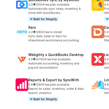
เต็ม 5 ดาว
5.0
(50)
•
Free plan available
4.9
ทั้งหมด 50 รีวิว
ทั้ง
Automatically sync sales, inventory &
Pro
more with QuickBooks.
Att
Built for Shopify
Xero
Da
เต็ม 5 ดาว
4.2
(28)
•
Free to install
5.0
ทั้งหมด 28 รีวิว
ทั้ง
Sync daily sales to Xero for
Eas
streamlined ecommerce accounting.
fil
Webgility x QuickBooks Desktop
Le
เต็ม 5 ดาว
4.9
(476)
•
Free trial available
4.9
ทั้งหมด 476 รีวิว
ทั้ง
Automate accounting, inventory and
Buc
payout reconciliation
aut
Reports & Export by SyncWith
Li
เต็ม 5 ดาว
4.6
(26)
•
Free plan available
4.8
ทั้งหมด 26 รีวิว
ทั้ง
Report on sales, inventory, order & data
Acc
export, analytics
Xer
Built for Shopify