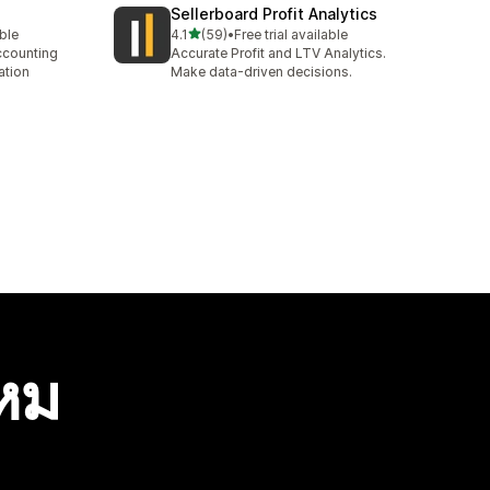
Sellerboard Profit Analytics
เต็ม 5 ดาว
able
4.1
(59)
•
Free trial available
ทั้งหมด 59 รีวิว
counting
Accurate Profit and LTV Analytics.
ation
Make data-driven decisions.
ไหม