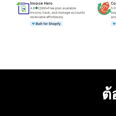
Invoice Hero
Co
เต็ม 5 ดาว
4.8
(299)
•
Free plan available
5.0
ทั้งหมด 299 รีวิว
ทั้ง
Invoice, track, and manage accounts
Sea
receivable effortlessly
and
Built for Shopify
ต้