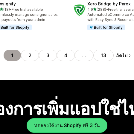
nsignify
Xero Bridge by Parex
เต็ม 5 ดาว
เต็ม 5 ดาว
(18)
•
Free trial available
4.9
(288)
•
Free trial avail
หมด 18 รีวิว
ทั้งหมด 288 รีวิว
mlessly manage consignor sales
Automated eCommerce Ac
 payouts from your admin
with Easy Sync & Reconcili
Built for Shopify
Built for Shopify
ถัดไป
1
2
3
4
…
13
องการเพิ่มแอปใช่
ทดลองใช้งาน Shopify ฟรี 3 วัน