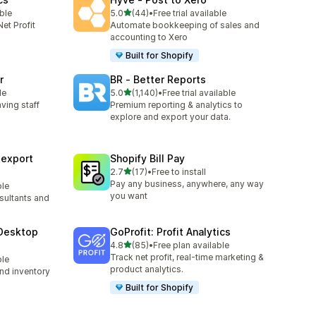
เต็ม 5 ดาว
able
5.0
(44)
•
Free trial available
ทั้งหมด 44 รีวิว
et Profit
Automate bookkeeping of sales and
accounting to Xero
Built for Shopify
r
BR ‑ Better Reports
เต็ม 5 ดาว
le
5.0
(1,140)
•
Free trial available
ทั้งหมด 1140 รีวิว
aving staff
Premium reporting & analytics to
explore and export your data.
sexport
Shopify Bill Pay
เต็ม 5 ดาว
2.7
(17)
•
Free to install
ทั้งหมด 17 รีวิว
Pay any business, anywhere, any way
ble
you want
sultants and
Desktop
GoProfit: Profit Analytics
เต็ม 5 ดาว
4.8
(85)
•
Free plan available
ทั้งหมด 85 รีวิว
Track net profit, real-time marketing &
ble
product analytics.
nd inventory
Built for Shopify