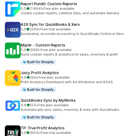
Report Pundit: Custom Reports
z 5 hvězd
5,0
(1 864)
•
Free plan available
Celkový počet recenzí: 1864
Create custom reports, combine data, and automate delivery
A2X Sync for QuickBooks & Xero
z 5 hvězd
5,0
(339)
•
Free trial available
Celkový počet recenzí: 339
Automated, accurate accounting in QuickBooks Online or Xero
Mipler ‑ Custom Reports
z 5 hvězd
5,0
(596)
•
Free plan available
Celkový počet recenzí: 596
Build custom reports & analytics for sales, inventory & profit
Built for Shopify
Juicy Profit Analytics
z 5 hvězd
4,9
(56)
•
Free plan available
Celkový počet recenzí: 56
Profit Analytics Dashboard with Ad Attribution and ROAS
Built for Shopify
QuickBooks Sync by MyWorks
z 5 hvězd
4,8
(51)
•
Free plan available
Celkový počet recenzí: 51
Automatically sync sales, inventory & more with QuickBooks.
Built for Shopify
TP: True Profit Analytics
z 5 hvězd
5,0
(803)
•
Free trial available
Celkový počet recenzí: 803