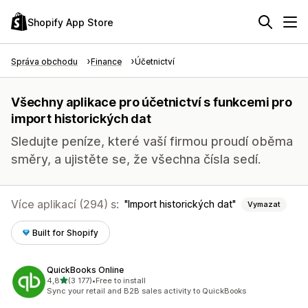
Shopify App Store
Správa obchodu
Finance
Účetnictví
Všechny aplikace pro účetnictví s funkcemi pro
import historických dat
Sledujte peníze, které vaší firmou proudí oběma
směry, a ujistěte se, že všechna čísla sedí.
Více aplikací (294) s:
Import historických dat
Vymazat
Built for Shopify
QuickBooks Online
z 5 hvězd
4,8
(3 177)
•
Free to install
Celkový počet recenzí: 3177
Sync your retail and B2B sales activity to QuickBooks