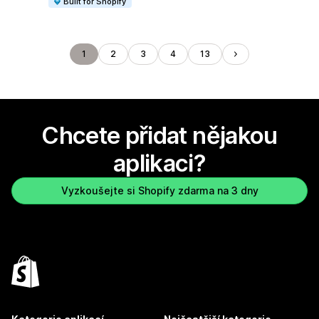
Built for Shopify
1
2
3
4
13
Chcete přidat nějakou
aplikaci?
Vyzkoušejte si Shopify zdarma na 3 dny