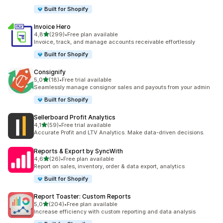
Built for Shopify
Invoice Hero
z 5 hvězd
4,8
(299)
•
Free plan available
Celkový počet recenzí: 299
Invoice, track, and manage accounts receivable effortlessly
Built for Shopify
Consignify
z 5 hvězd
5,0
(18)
•
Free trial available
Celkový počet recenzí: 18
Seamlessly manage consignor sales and payouts from your admin
Built for Shopify
Sellerboard Profit Analytics
z 5 hvězd
4,1
(59)
•
Free trial available
Celkový počet recenzí: 59
Accurate Profit and LTV Analytics. Make data-driven decisions.
Reports & Export by SyncWith
z 5 hvězd
4,6
(26)
•
Free plan available
Celkový počet recenzí: 26
Report on sales, inventory, order & data export, analytics
Built for Shopify
Report Toaster: Custom Reports
z 5 hvězd
5,0
(204)
•
Free plan available
Celkový počet recenzí: 204
Increase efficiency with custom reporting and data analysis