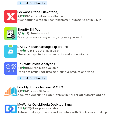
Built for Shopify
Lexware Office+ (lexoffice)
z 5 hvězd
4,8
(37)
•
Kostenlose Installation
Celkový počet recenzí: 37
Buchhaltung einfach, rechtskonform & automatisiert in 2 Min.
Shopify Bill Pay
z 5 hvězd
2,7
(17)
•
Free to install
Celkový počet recenzí: 17
Pay any business, anywhere, any way you want
DATEV > Buchhaltungsexport Pro
z 5 hvězd
4,9
(101)
•
Free trial available
Celkový počet recenzí: 101
The export app for tax consultants and accountants
GoProfit: Profit Analytics
z 5 hvězd
4,8
(85)
•
Free plan available
Celkový počet recenzí: 85
Track net profit, real-time marketing & product analytics.
Built for Shopify
Link My Books for Xero & QBO
z 5 hvězd
4,8
(41)
•
From $21/month
Celkový počet recenzí: 41
Accurate Accounting On Autopilot in Xero or QuickBooks Online
MyWorks QuickBooksDesktop Sync
z 5 hvězd
4,9
(20)
•
Free plan available
Celkový počet recenzí: 20
Automatically sync sales and inventory with QuickBooks Desktop