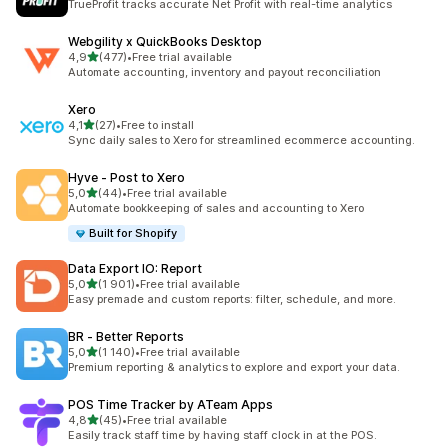
TrueProfit tracks accurate Net Profit with real-time analytics
Webgility x QuickBooks Desktop
z 5 hvězd
4,9
(477)
•
Free trial available
Celkový počet recenzí: 477
Automate accounting, inventory and payout reconciliation
Xero
z 5 hvězd
4,1
(27)
•
Free to install
Celkový počet recenzí: 27
Sync daily sales to Xero for streamlined ecommerce accounting.
Hyve ‑ Post to Xero
z 5 hvězd
5,0
(44)
•
Free trial available
Celkový počet recenzí: 44
Automate bookkeeping of sales and accounting to Xero
Built for Shopify
Data Export IO: Report
z 5 hvězd
5,0
(1 901)
•
Free trial available
Celkový počet recenzí: 1901
Easy premade and custom reports: filter, schedule, and more.
BR ‑ Better Reports
z 5 hvězd
5,0
(1 140)
•
Free trial available
Celkový počet recenzí: 1140
Premium reporting & analytics to explore and export your data.
POS Time Tracker by ATeam Apps
z 5 hvězd
4,8
(45)
•
Free trial available
Celkový počet recenzí: 45
Easily track staff time by having staff clock in at the POS.