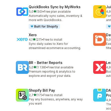
QuickBooks Sync by MyWorks
Jui
av 5 stjerner
5,0
(50)
•
Free plan available
4,9
Totalt 50 omtaler
Tot
Automatically sync sales, inventory &
For
more with QuickBooks.
ann
Built for Shopify
Xero
Da
av 5 stjerner
4,1
(27)
•
Free to install
5,0
Totalt 27 omtaler
Tot
Sync daily sales to Xero for
Eas
streamlined ecommerce accounting.
fil
BR ‑ Better Reports
Le
av 5 stjerner
5,0
(1 138)
•
Free trial available
4,9
Totalt 1138 omtaler
Tot
Premium reporting & analytics to
Buc
explore and export your data.
aut
Shopify Bill Pay
DA
av 5 stjerner
2,7
(17)
•
Free to install
Pr
Totalt 17 omtaler
Pay any business, anywhere, any way
4,9
Tot
you want
The
acc