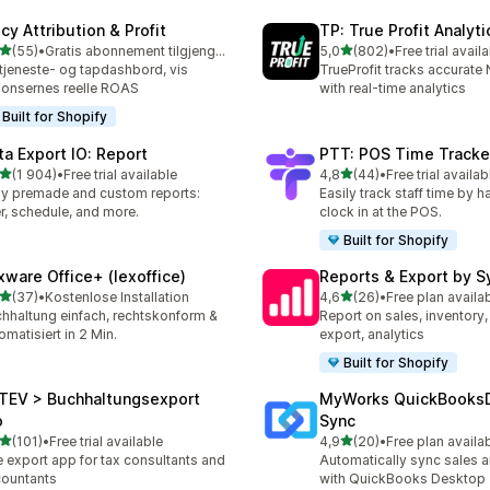
cy Attribution & Profit
TP: True Profit Analyti
av 5 stjerner
av 5 stjerner
(55)
•
Gratis abonnement tilgjengelig
5,0
(802)
•
Free trial avail
alt 55 omtaler
Totalt 802 omtaler
tjeneste- og tapdashbord, vis
TrueProfit tracks accurate N
onsernes reelle ROAS
with real-time analytics
Built for Shopify
ta Export IO: Report
PTT: POS Time Tracke
av 5 stjerner
av 5 stjerner
(1 904)
•
Free trial available
4,8
(44)
•
Free trial availab
alt 1904 omtaler
Totalt 44 omtaler
y premade and custom reports:
Easily track staff time by h
ter, schedule, and more.
clock in at the POS.
Built for Shopify
xware Office+ (lexoffice)
Reports & Export by S
av 5 stjerner
av 5 stjerner
(37)
•
Kostenlose Installation
4,6
(26)
•
Free plan availa
alt 37 omtaler
Totalt 26 omtaler
hhaltung einfach, rechtskonform &
Report on sales, inventory,
omatisiert in 2 Min.
export, analytics
Built for Shopify
TEV > Buchhaltungsexport
MyWorks QuickBooks
o
Sync
av 5 stjerner
av 5 stjerner
(101)
•
Free trial available
4,9
(20)
•
Free plan availa
alt 101 omtaler
Totalt 20 omtaler
 export app for tax consultants and
Automatically sync sales a
ountants
with QuickBooks Desktop