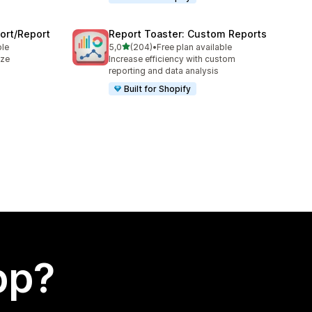
ort/Report
Report Toaster: Custom Reports
av 5 stjerner
ble
5,0
(204)
•
Free plan available
Totalt 204 omtaler
ize
Increase efficiency with custom
reporting and data analysis
Built for Shopify
app?