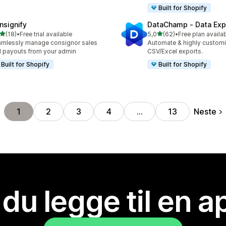
Built for Shopify
nsignify
DataChamp ‑ Data Exp
av 5 stjerner
av 5 stjerner
(18)
•
Free trial available
5,0
(62)
•
Free plan availa
alt 18 omtaler
Totalt 62 omtaler
mlessly manage consignor sales
Automate & highly custom
 payouts from your admin
CSV/Excel exports.
Built for Shopify
Built for Shopify
Neste
1
2
3
4
…
13
 du legge til en 