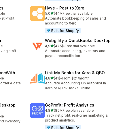
cs
Hyve ‑ Post to Xero
av 5 stjerner
able
5,0
(44)
•
Free trial available
Totalt 44 omtaler
et Profit
Automate bookkeeping of sales and
accounting to Xero
Built for Shopify
r
Webgility x QuickBooks Desktop
av 5 stjerner
le
4,9
(475)
•
Free trial available
Totalt 475 omtaler
aving staff
Automate accounting, inventory and
payout reconciliation
yncWith
Link My Books for Xero & QBO
av 5 stjerner
ble
4,8
(41)
•
From $21/month
Totalt 41 omtaler
 order & data
Accurate Accounting On Autopilot in
Xero or QuickBooks Online
Desktop
GoProfit: Profit Analytics
av 5 stjerner
4,8
(85)
•
Free plan available
Totalt 85 omtaler
Track net profit, real-time marketing &
ble
product analytics.
nd inventory
Built for Shopify