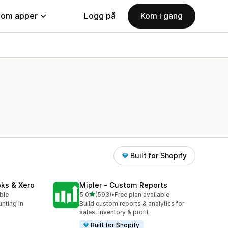
nom apper
Logg på
Kom i gang
Built for Shopify
oks & Xero
Mipler ‑ Custom Reports
av 5 stjerner
able
5,0
(593)
•
Free plan available
Totalt 593 omtaler
nting in
Build custom reports & analytics for
o
sales, inventory & profit
Built for Shopify