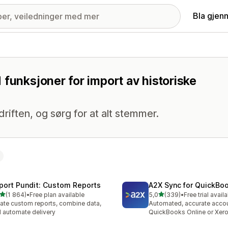
Bla gjen
 funksjoner for import av historiske
iften, og sørg for at alt stemmer.
port Pundit: Custom Reports
A2X Sync for QuickBo
av 5 stjerner
av 5 stjerner
(1 864)
•
Free plan available
5,0
(339)
•
Free trial avail
alt 1864 omtaler
Totalt 339 omtaler
ate custom reports, combine data,
Automated, accurate accou
 automate delivery
QuickBooks Online or Xer