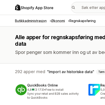
Shopify App Store
Butikkadministrasjon
Økonomi
Regnskapsføring
Alle apper for regnskapsføring med
data
Spor penger som kommer inn og ut av bedr
292 apper med
Import av historiske data
Tøm
QuickBooks Online
Re
av 5 stjerner
4,8
(3 173)
•
Free to install
5,0
Totalt 3173 omtaler
Tot
Sync your retail and B2B sales activity
Cre
to QuickBooks
and