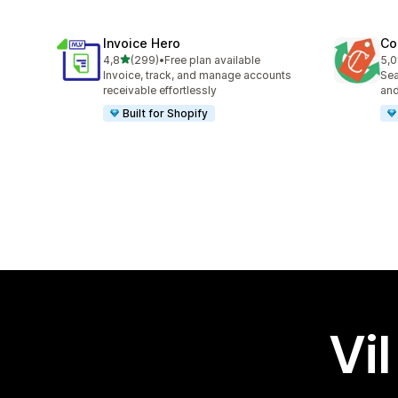
Invoice Hero
Co
av 5 stjerner
4,8
(299)
•
Free plan available
5,0
Totalt 299 omtaler
Tot
Invoice, track, and manage accounts
Sea
receivable effortlessly
and
Built for Shopify
Vil