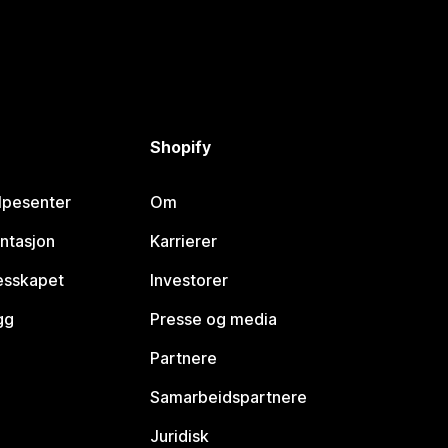
Shopify
lpesenter
Om
ntasjon
Karrierer
lesskapet
Investorer
gg
Presse og media
Partnere
Samarbeidspartnere
Juridisk