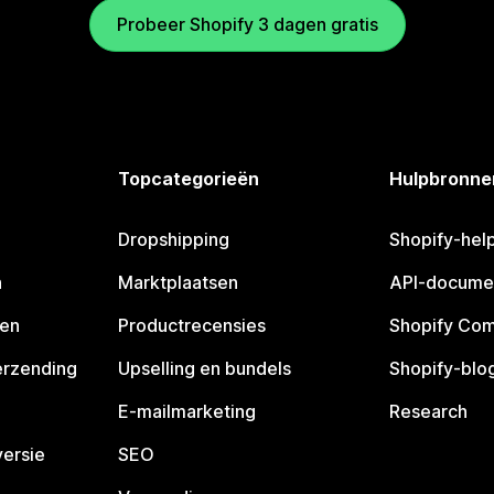
Probeer Shopify 3 dagen gratis
Topcategorieën
Hulpbronne
Dropshipping
Shopify-hel
n
Marktplaatsen
API-docume
pen
Productrecensies
Shopify Co
erzending
Upselling en bundels
Shopify-blo
E-mailmarketing
Research
ersie
SEO