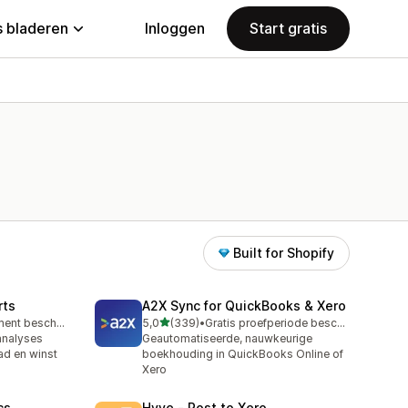
 bladeren
Inloggen
Start gratis
Built for Shopify
rts
A2X Sync for QuickBooks & Xero
van 5 sterren
Gratis abonnement beschikbaar
5,0
(339)
•
Gratis proefperiode beschikbaar
339 recensies in totaal
analyses
Geautomatiseerde, nauwkeurige
ad en winst
boekhouding in QuickBooks Online of
Xero
cs
Hyve ‑ Post to Xero