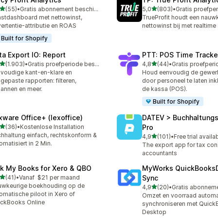
van 5 sterren
van 5 sterren
(55)
•
Gratis abonnement beschikbaar
5,0
(803)
•
recensies in totaal
803 recensies in totaal
stdashboard met nettowinst,
TrueProfit houdt een nauw
ertentie-attributie en ROAS
nettowinst bij met realtime
Built for Shopify
ta Export IO: Report
PTT: POS Time Tracke
van 5 sterren
van 5 sterren
(1.903)
•
Gratis proefperiode beschikbaar
4,8
(44)
•
3 recensies in totaal
44 recensies in totaal
voudige kant-en-klare en
Houd eenvoudig de gewerkt
gepaste rapporten: filteren,
door personeel te laten ink
lannen en meer.
de kassa (POS).
Built for Shopify
xware Office+ (lexoffice)
DATEV > Buchhaltung
van 5 sterren
(36)
•
Kostenlose Installation
Pro
recensies in totaal
hhaltung einfach, rechtskonform &
van 5 sterren
4,9
(101)
•
Free trial availa
101 recensies in totaal
omatisiert in 2 Min.
The export app for tax con
accountants
nk My Books for Xero & QBO
MyWorks QuickBooks
van 5 sterren
(41)
•
Vanaf $21 per maand
Sync
recensies in totaal
uwkeurige boekhouding op de
van 5 sterren
4,9
(20)
•
20 recensies in totaal
omatische piloot in Xero of
Omzet en voorraad automa
ckBooks Online
synchroniseren met Quic
Desktop