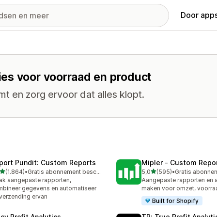
Door apps
es voor voorraad en product
omt en zorg ervoor dat alles klopt.
port Pundit: Custom Reports
Mipler ‑ Custom Repo
van 5 sterren
van 5 sterren
(1.864)
•
Gratis abonnement beschikbaar
5,0
(595)
•
4 recensies in totaal
595 recensies in totaal
k aangepaste rapporten,
Aangepaste rapporten en 
bineer gegevens en automatiseer
maken voor omzet, voorra
verzending ervan
Built for Shopify
cy Profit Analytics
TP: True Profit Analyti