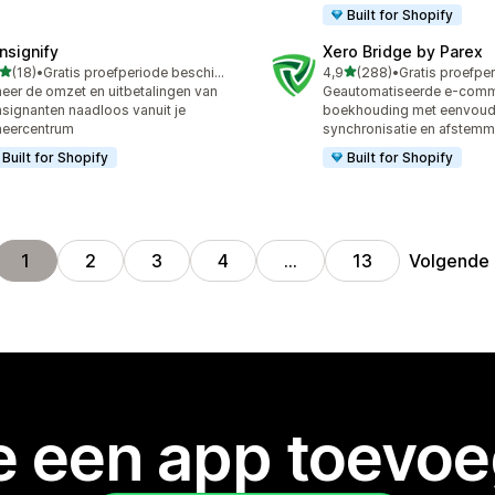
Built for Shopify
nsignify
Xero Bridge by Parex
van 5 sterren
van 5 sterren
(18)
•
Gratis proefperiode beschikbaar
4,9
(288)
•
recensies in totaal
288 recensies in totaal
eer de omzet en uitbetalingen van
Geautomatiseerde e-com
signanten naadloos vanuit je
boekhouding met eenvoud
heercentrum
synchronisatie en afstemm
Built for Shopify
Built for Shopify
Volgende
1
2
3
4
…
13
je een app toevo