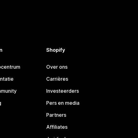
n
Shopify
pcentrum
Over ons
ntatie
Carrières
mmunity
Investeerders
g
Pers en media
Partners
Affiliates