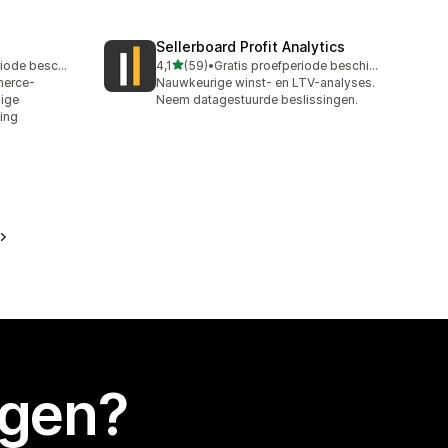
Sellerboard Profit Analytics
van 5 sterren
Gratis proefperiode beschikbaar
4,1
(59)
•
Gratis proefperiode beschikbaar
59 recensies in totaal
merce-
Nauwkeurige winst- en LTV-analyses.
ige
Neem datagestuurde beslissingen.
ing
egen?