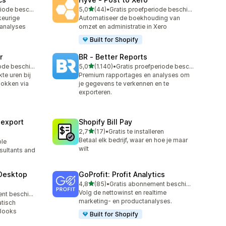
van 5 sterren
Gratis proefperiode beschikbaar
5,0
(44)
•
Gratis proefperiode beschikbaar
44 recensies in totaal
keurige
Automatiseer de boekhouding van
 analyses
omzet en administratie in Xero
Built for Shopify
r
BR ‑ Better Reports
van 5 sterren
Gratis proefperiode beschikbaar
5,0
(1.140)
•
Gratis proefperiode beschikbaar
1140 recensies in totaal
e uren bij
Premium rapportages en analyses om
lokken via
je gegevens te verkennen en te
exporteren.
sexport
Shopify Bill Pay
van 5 sterren
2,7
(17)
•
Gratis te installeren
17 recensies in totaal
Betaal elk bedrijf, waar en hoe je maar
ble
wilt
sultants and
Desktop
GoProfit: Profit Analytics
van 5 sterren
4,8
(85)
•
Gratis abonnement beschikbaar
85 recensies in totaal
Volg de nettowinst en realtime
Gratis abonnement beschikbaar
marketing- en productanalyses.
tisch
kBooks
Built for Shopify