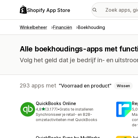
Shopify App Store
Winkelbeheer
Financiën
Boekhouding
Alle boekhoudings-apps met functi
Volg het geld dat je bedrijf in- en uitstro
293 apps met
Voorraad en product
Wissen
QuickBooks Online
Re
van 5 sterren
4,8
(3.177)
•
Gratis te installeren
5,0
3177 recensies in totaal
186
Synchroniseer je retail- en B2B-
Maa
omzetactiviteiten met QuickBooks
com
de 
QuickBooks Sync by MyWorks
Jui