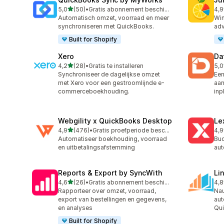
van 5 sterren
5,0
(50)
•
Gratis abonnement beschikbaar
4,9
50 recensies in totaal
55 
Automatisch omzet, voorraad en meer
Win
synchroniseren met QuickBooks.
adv
Built for Shopify
Xero
Da
van 5 sterren
4,2
(28)
•
Gratis te installeren
5,0
28 recensies in totaal
190
Synchroniseer de dagelijkse omzet
Een
met Xero voor een gestroomlijnde e-
aan
commerceboekhouding.
inp
Webgility x QuickBooks Desktop
Le
van 5 sterren
4,9
(476)
•
Gratis proefperiode beschikbaar
4,9
476 recensies in totaal
36 
Automatiseer boekhouding, voorraad
Buc
en uitbetalingsafstemming
aut
Reports & Export by SyncWith
Li
van 5 sterren
4,6
(26)
•
Gratis abonnement beschikbaar
4,8
26 recensies in totaal
41 
Rapporteer over omzet, voorraad,
Na
export van bestellingen en gegevens,
aut
en analyses
Qui
Built for Shopify