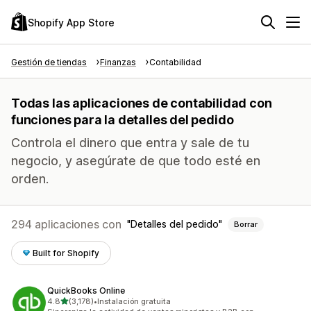
Shopify App Store
Gestión de tiendas
Finanzas
Contabilidad
Todas las aplicaciones de contabilidad con
funciones para la detalles del pedido
Controla el dinero que entra y sale de tu
negocio, y asegúrate de que todo esté en
orden.
294 aplicaciones con
Detalles del pedido
Borrar
Built for Shopify
QuickBooks Online
de 5 estrellas
4.8
(3,178)
•
Instalación gratuita
3178 reseñas en total