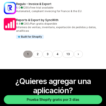
Regulo – Invoice & Export
de 5 estrellas
5.0
(29)
•
Free trial available
29 reseñas en total
Automated, compliant invoicing for France & the EU.
Reports & Export by SyncWith
de 5 estrellas
4.6
(26)
•
Plan gratis disponible
26 reseñas en total
Informes de ventas, inventario, exportación de pedidos y datos,
analíticas
Built for Shopify
1
2
3
4
13
¿Quieres agregar una
aplicación?
Prueba Shopify gratis por 3 días