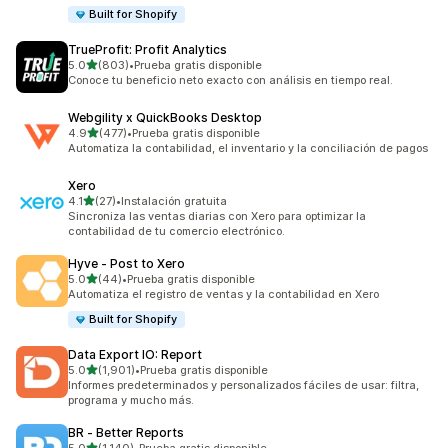
Built for Shopify
TrueProfit: Profit Analytics
de 5 estrellas
5.0
(803)
•
Prueba gratis disponible
803 reseñas en total
Conoce tu beneficio neto exacto con análisis en tiempo real.
Webgility x QuickBooks Desktop
de 5 estrellas
4.9
(477)
•
Prueba gratis disponible
477 reseñas en total
Automatiza la contabilidad, el inventario y la conciliación de pagos
Xero
de 5 estrellas
4.1
(27)
•
Instalación gratuita
27 reseñas en total
Sincroniza las ventas diarias con Xero para optimizar la
contabilidad de tu comercio electrónico.
Hyve ‑ Post to Xero
de 5 estrellas
5.0
(44)
•
Prueba gratis disponible
44 reseñas en total
Automatiza el registro de ventas y la contabilidad en Xero
Built for Shopify
Data Export IO: Report
de 5 estrellas
5.0
(1,901)
•
Prueba gratis disponible
1901 reseñas en total
Informes predeterminados y personalizados fáciles de usar: filtra,
programa y mucho más.
BR ‑ Better Reports
de 5 estrellas