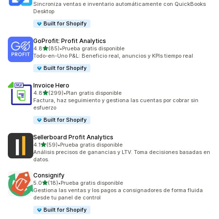
Sincroniza ventas e inventario automáticamente con QuickBooks
Desktop
Built for Shopify
GoProfit: Profit Analytics
de 5 estrellas
4.8
(85)
•
Prueba gratis disponible
85 reseñas en total
Todo-en-Uno P&L: Beneficio real, anuncios y KPIs tiempo real
Built for Shopify
Invoice Hero
de 5 estrellas
4.8
(299)
•
Plan gratis disponible
299 reseñas en total
Factura, haz seguimiento y gestiona las cuentas por cobrar sin
esfuerzo
Built for Shopify
Sellerboard Profit Analytics
de 5 estrellas
4.1
(59)
•
Prueba gratis disponible
59 reseñas en total
Análisis precisos de ganancias y LTV. Toma decisiones basadas en
datos.
Consignify
de 5 estrellas
5.0
(18)
•
Prueba gratis disponible
18 reseñas en total
Gestiona las ventas y los pagos a consignadores de forma fluida
desde tu panel de control
Built for Shopify