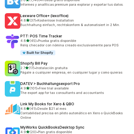
5.0
(1,140)
•
Prueba gratis disponible
1140 reseñas en total
Informes y analíticas premium para explorar y exportar tus datos.
Lexware Office+ (lexoffice)
de 5 estrellas
4.8
(37)
•
Kostenlose Installation
37 reseñas en total
Buchhaltung einfach, rechtskonform & automatisiert in 2 Min.
PTT: POS Time Tracker
de 5 estrellas
4.8
(45)
•
Prueba gratis disponible
45 reseñas en total
Reloj checador con nómina creado exclusivamente para POS
Built for Shopify
Shopify Bill Pay
de 5 estrellas
2.7
(17)
•
Instalación gratuita
17 reseñas en total
Págale a cualquier empresa, en cualquier lugar y como quieras
DATEV > Buchhaltungsexport Pro
de 5 estrellas
4.9
(101)
•
Free trial available
101 reseñas en total
The export app for tax consultants and accountants
Link My Books for Xero & QBO
de 5 estrellas
4.8
(41)
•
Desde $21 al mes
41 reseñas en total
Contabilidad precisa en piloto automático en Xero o QuickBooks
Online
MyWorks QuickBooksDesktop Sync
de 5 estrellas
4.9
(20)
•
Plan gratis disponible
20 reseñas en total