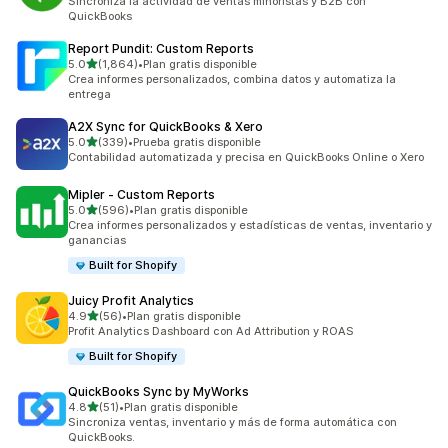
Sincroniza la actividad de ventas minoristas y B2B con
QuickBooks
Report Pundit: Custom Reports
de 5 estrellas
5.0
(1,864)
•
Plan gratis disponible
1864 reseñas en total
Crea informes personalizados, combina datos y automatiza la
entrega
A2X Sync for QuickBooks & Xero
de 5 estrellas
5.0
(339)
•
Prueba gratis disponible
339 reseñas en total
Contabilidad automatizada y precisa en QuickBooks Online o Xero
Mipler ‑ Custom Reports
de 5 estrellas
5.0
(596)
•
Plan gratis disponible
596 reseñas en total
Crea informes personalizados y estadísticas de ventas, inventario y
ganancias
Built for Shopify
Juicy Profit Analytics
de 5 estrellas
4.9
(56)
•
Plan gratis disponible
56 reseñas en total
Profit Analytics Dashboard con Ad Attribution y ROAS
Built for Shopify
QuickBooks Sync by MyWorks
de 5 estrellas
4.8
(51)
•
Plan gratis disponible
51 reseñas en total
Sincroniza ventas, inventario y más de forma automática con
QuickBooks.