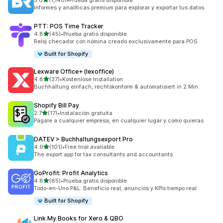
5.0
(1,140)
•
Prueba gratis disponible
1140 reseñas en total
Informes y analíticas premium para explorar y exportar tus datos.
PTT: POS Time Tracker
de 5 estrellas
4.8
(45)
•
Prueba gratis disponible
45 reseñas en total
Reloj checador con nómina creado exclusivamente para POS
Built for Shopify
Lexware Office+ (lexoffice)
de 5 estrellas
4.8
(37)
•
Kostenlose Installation
37 reseñas en total
Buchhaltung einfach, rechtskonform & automatisiert in 2 Min.
Shopify Bill Pay
de 5 estrellas
2.7
(17)
•
Instalación gratuita
17 reseñas en total
Págale a cualquier empresa, en cualquier lugar y como quieras
DATEV > Buchhaltungsexport Pro
de 5 estrellas
4.9
(101)
•
Free trial available
101 reseñas en total
The export app for tax consultants and accountants
GoProfit: Profit Analytics
de 5 estrellas
4.8
(85)
•
Prueba gratis disponible
85 reseñas en total
Todo-en-Uno P&L: Beneficio real, anuncios y KPIs tiempo real
Built for Shopify
Link My Books for Xero & QBO