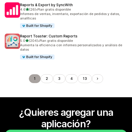
Reports & Export by SyncWith
de 5 estrellas
4.6
(26)
•
Plan gratis disponible
26 reseñas en total
Informes de ventas, inventario, exportación de pedidos y datos,
analíticas
Built for Shopify
Report Toaster: Custom Reports
de 5 estrellas
5.0
(204)
•
Plan gratis disponible
204 reseñas en total
Aumenta la eficiencia con informes personalizados y análisis de
datos
Built for Shopify
1
2
3
4
13
¿Quieres agregar una
aplicación?