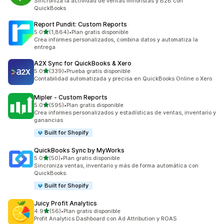
Sincroniza la actividad de ventas minoristas y B2B con
QuickBooks
Report Pundit: Custom Reports
de 5 estrellas
5.0
(1,864)
•
Plan gratis disponible
1864 reseñas en total
Crea informes personalizados, combina datos y automatiza la
entrega
A2X Sync for QuickBooks & Xero
de 5 estrellas
5.0
(339)
•
Prueba gratis disponible
339 reseñas en total
Contabilidad automatizada y precisa en QuickBooks Online o Xero
Mipler ‑ Custom Reports
de 5 estrellas
5.0
(595)
•
Plan gratis disponible
595 reseñas en total
Crea informes personalizados y estadísticas de ventas, inventario y
ganancias
Built for Shopify
QuickBooks Sync by MyWorks
de 5 estrellas
5.0
(50)
•
Plan gratis disponible
50 reseñas en total
Sincroniza ventas, inventario y más de forma automática con
QuickBooks.
Built for Shopify
Juicy Profit Analytics
de 5 estrellas
4.9
(56)
•
Plan gratis disponible
56 reseñas en total
Profit Analytics Dashboard con Ad Attribution y ROAS