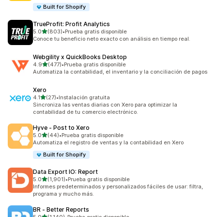
Built for Shopify
TrueProfit: Profit Analytics
de 5 estrellas
5.0
(803)
•
Prueba gratis disponible
803 reseñas en total
Conoce tu beneficio neto exacto con análisis en tiempo real.
Webgility x QuickBooks Desktop
de 5 estrellas
4.9
(477)
•
Prueba gratis disponible
477 reseñas en total
Automatiza la contabilidad, el inventario y la conciliación de pagos
Xero
de 5 estrellas
4.1
(27)
•
Instalación gratuita
27 reseñas en total
Sincroniza las ventas diarias con Xero para optimizar la
contabilidad de tu comercio electrónico.
Hyve ‑ Post to Xero
de 5 estrellas
5.0
(44)
•
Prueba gratis disponible
44 reseñas en total
Automatiza el registro de ventas y la contabilidad en Xero
Built for Shopify
Data Export IO: Report
de 5 estrellas
5.0
(1,901)
•
Prueba gratis disponible
1901 reseñas en total
Informes predeterminados y personalizados fáciles de usar: filtra,
programa y mucho más.
BR ‑ Better Reports
de 5 estrellas