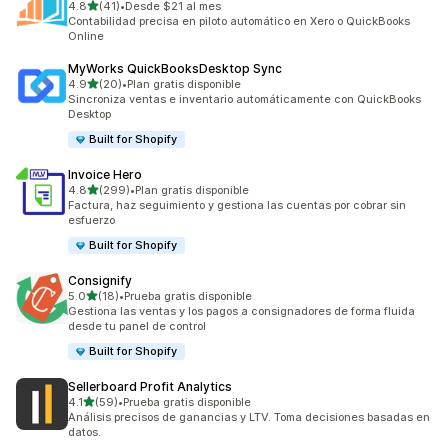
de 5 estrellas
4.8
(41)
•
Desde $21 al mes
41 reseñas en total
Contabilidad precisa en piloto automático en Xero o QuickBooks
Online
MyWorks QuickBooksDesktop Sync
de 5 estrellas
4.9
(20)
•
Plan gratis disponible
20 reseñas en total
Sincroniza ventas e inventario automáticamente con QuickBooks
Desktop
Built for Shopify
Invoice Hero
de 5 estrellas
4.8
(299)
•
Plan gratis disponible
299 reseñas en total
Factura, haz seguimiento y gestiona las cuentas por cobrar sin
esfuerzo
Built for Shopify
Consignify
de 5 estrellas
5.0
(18)
•
Prueba gratis disponible
18 reseñas en total
Gestiona las ventas y los pagos a consignadores de forma fluida
desde tu panel de control
Built for Shopify
Sellerboard Profit Analytics
de 5 estrellas
4.1
(59)
•
Prueba gratis disponible
59 reseñas en total
Análisis precisos de ganancias y LTV. Toma decisiones basadas en
datos.