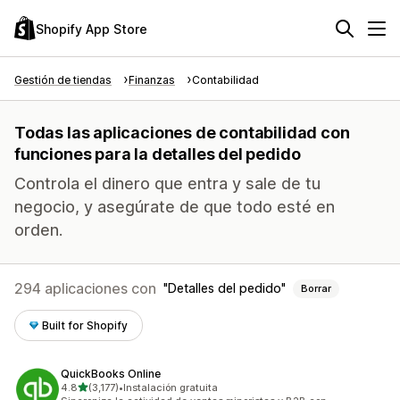
Shopify App Store
Gestión de tiendas
Finanzas
Contabilidad
Todas las aplicaciones de contabilidad con
funciones para la detalles del pedido
Controla el dinero que entra y sale de tu
negocio, y asegúrate de que todo esté en
orden.
294 aplicaciones con
Detalles del pedido
Borrar
Built for Shopify
QuickBooks Online
de 5 estrellas
4.8
(3,177)
•
Instalación gratuita
3177 reseñas en total