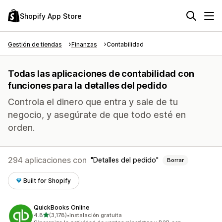
Shopify App Store
Gestión de tiendas
Finanzas
Contabilidad
Todas las aplicaciones de contabilidad con
funciones para la detalles del pedido
Controla el dinero que entra y sale de tu
negocio, y asegúrate de que todo esté en
orden.
294 aplicaciones con
Detalles del pedido
Borrar
Built for Shopify
QuickBooks Online
de 5 estrellas
4.8
(3,178)
•
Instalación gratuita
3178 reseñas en total