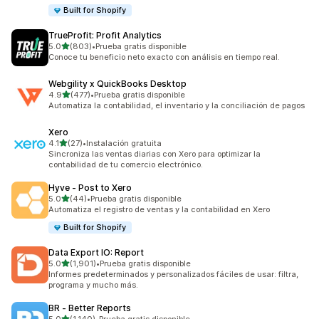
Built for Shopify
TrueProfit: Profit Analytics
de 5 estrellas
5.0
(803)
•
Prueba gratis disponible
803 reseñas en total
Conoce tu beneficio neto exacto con análisis en tiempo real.
Webgility x QuickBooks Desktop
de 5 estrellas
4.9
(477)
•
Prueba gratis disponible
477 reseñas en total
Automatiza la contabilidad, el inventario y la conciliación de pagos
Xero
de 5 estrellas
4.1
(27)
•
Instalación gratuita
27 reseñas en total
Sincroniza las ventas diarias con Xero para optimizar la
contabilidad de tu comercio electrónico.
Hyve ‑ Post to Xero
de 5 estrellas
5.0
(44)
•
Prueba gratis disponible
44 reseñas en total
Automatiza el registro de ventas y la contabilidad en Xero
Built for Shopify
Data Export IO: Report
de 5 estrellas
5.0
(1,901)
•
Prueba gratis disponible
1901 reseñas en total
Informes predeterminados y personalizados fáciles de usar: filtra,
programa y mucho más.
BR ‑ Better Reports
de 5 estrellas