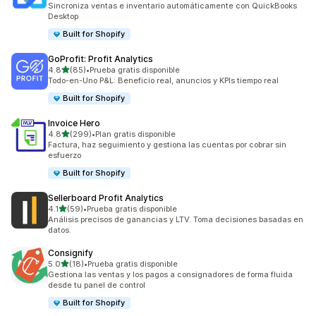
Sincroniza ventas e inventario automáticamente con QuickBooks
Desktop
Built for Shopify
GoProfit: Profit Analytics
de 5 estrellas
4.8
(85)
•
Prueba gratis disponible
85 reseñas en total
Todo-en-Uno P&L: Beneficio real, anuncios y KPIs tiempo real
Built for Shopify
Invoice Hero
de 5 estrellas
4.8
(299)
•
Plan gratis disponible
299 reseñas en total
Factura, haz seguimiento y gestiona las cuentas por cobrar sin
esfuerzo
Built for Shopify
Sellerboard Profit Analytics
de 5 estrellas
4.1
(59)
•
Prueba gratis disponible
59 reseñas en total
Análisis precisos de ganancias y LTV. Toma decisiones basadas en
datos.
Consignify
de 5 estrellas
5.0
(18)
•
Prueba gratis disponible
18 reseñas en total
Gestiona las ventas y los pagos a consignadores de forma fluida
desde tu panel de control
Built for Shopify