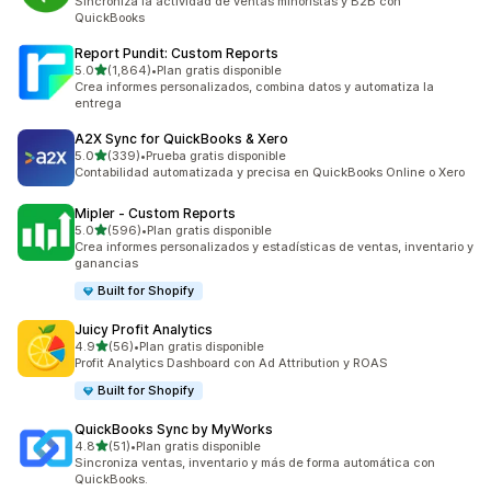
Sincroniza la actividad de ventas minoristas y B2B con
QuickBooks
Report Pundit: Custom Reports
de 5 estrellas
5.0
(1,864)
•
Plan gratis disponible
1864 reseñas en total
Crea informes personalizados, combina datos y automatiza la
entrega
A2X Sync for QuickBooks & Xero
de 5 estrellas
5.0
(339)
•
Prueba gratis disponible
339 reseñas en total
Contabilidad automatizada y precisa en QuickBooks Online o Xero
Mipler ‑ Custom Reports
de 5 estrellas
5.0
(596)
•
Plan gratis disponible
596 reseñas en total
Crea informes personalizados y estadísticas de ventas, inventario y
ganancias
Built for Shopify
Juicy Profit Analytics
de 5 estrellas
4.9
(56)
•
Plan gratis disponible
56 reseñas en total
Profit Analytics Dashboard con Ad Attribution y ROAS
Built for Shopify
QuickBooks Sync by MyWorks
de 5 estrellas
4.8
(51)
•
Plan gratis disponible
51 reseñas en total
Sincroniza ventas, inventario y más de forma automática con
QuickBooks.