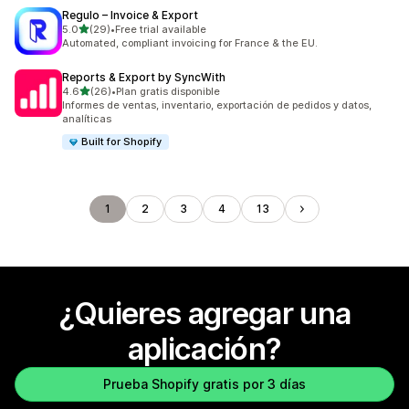
Regulo – Invoice & Export
de 5 estrellas
5.0
(29)
•
Free trial available
29 reseñas en total
Automated, compliant invoicing for France & the EU.
Reports & Export by SyncWith
de 5 estrellas
4.6
(26)
•
Plan gratis disponible
26 reseñas en total
Informes de ventas, inventario, exportación de pedidos y datos,
analíticas
Built for Shopify
1
2
3
4
13
¿Quieres agregar una
aplicación?
Prueba Shopify gratis por 3 días