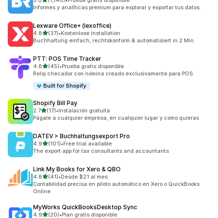
5.0
(1,140)
•
Prueba gratis disponible
1140 reseñas en total
Informes y analíticas premium para explorar y exportar tus datos.
Lexware Office+ (lexoffice)
de 5 estrellas
4.8
(37)
•
Kostenlose Installation
37 reseñas en total
Buchhaltung einfach, rechtskonform & automatisiert in 2 Min.
PTT: POS Time Tracker
de 5 estrellas
4.8
(45)
•
Prueba gratis disponible
45 reseñas en total
Reloj checador con nómina creado exclusivamente para POS
Built for Shopify
Shopify Bill Pay
de 5 estrellas
2.7
(17)
•
Instalación gratuita
17 reseñas en total
Págale a cualquier empresa, en cualquier lugar y como quieras
DATEV > Buchhaltungsexport Pro
de 5 estrellas
4.9
(101)
•
Free trial available
101 reseñas en total
The export app for tax consultants and accountants
Link My Books for Xero & QBO
de 5 estrellas
4.8
(41)
•
Desde $21 al mes
41 reseñas en total
Contabilidad precisa en piloto automático en Xero o QuickBooks
Online
MyWorks QuickBooksDesktop Sync
de 5 estrellas
4.9
(20)
•
Plan gratis disponible
20 reseñas en total