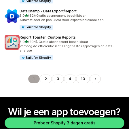
Built for Shopify
DataChamp ‑ Data Export/Report
van 5 sterren
5,0
(62)
•
Gratis abonnement beschikbaar
62 recensies in totaal
Automatiseer en pas CSV/Excel-exports helemaal aan.
Built for Shopify
Report Toaster: Custom Reports
van 5 sterren
5,0
(204)
•
Gratis abonnement beschikbaar
204 recensies in totaal
Verhoog de efficiëntie met aangepaste rapportages en data-
analyse
Built for Shopify
1
2
3
4
13
Wil je een app toevoegen?
Probeer Shopify 3 dagen gratis