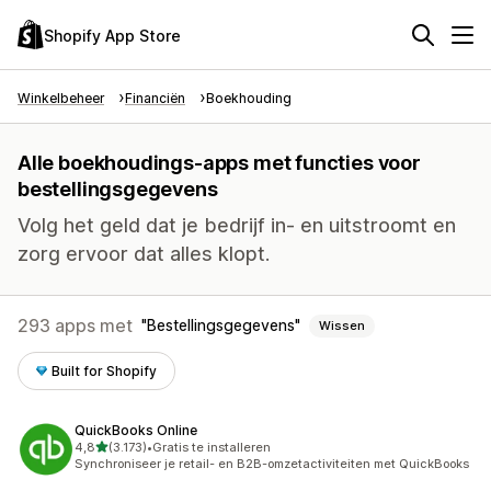
Shopify App Store
Winkelbeheer
Financiën
Boekhouding
Alle boekhoudings-apps met functies voor
bestellingsgegevens
Volg het geld dat je bedrijf in- en uitstroomt en
zorg ervoor dat alles klopt.
293 apps met
Bestellingsgegevens
Wissen
Built for Shopify
QuickBooks Online
van 5 sterren
4,8
(3.173)
•
Gratis te installeren
3173 recensies in totaal
Synchroniseer je retail- en B2B-omzetactiviteiten met QuickBooks