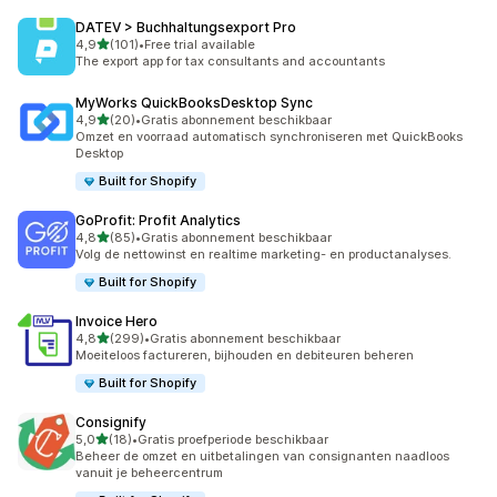
DATEV > Buchhaltungsexport Pro
van 5 sterren
4,9
(101)
•
Free trial available
101 recensies in totaal
The export app for tax consultants and accountants
MyWorks QuickBooksDesktop Sync
van 5 sterren
4,9
(20)
•
Gratis abonnement beschikbaar
20 recensies in totaal
Omzet en voorraad automatisch synchroniseren met QuickBooks
Desktop
Built for Shopify
GoProfit: Profit Analytics
van 5 sterren
4,8
(85)
•
Gratis abonnement beschikbaar
85 recensies in totaal
Volg de nettowinst en realtime marketing- en productanalyses.
Built for Shopify
Invoice Hero
van 5 sterren
4,8
(299)
•
Gratis abonnement beschikbaar
299 recensies in totaal
Moeiteloos factureren, bijhouden en debiteuren beheren
Built for Shopify
Consignify
van 5 sterren
5,0
(18)
•
Gratis proefperiode beschikbaar
18 recensies in totaal
Beheer de omzet en uitbetalingen van consignanten naadloos
vanuit je beheercentrum