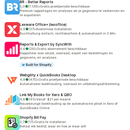
BR ‑ Better Reports
van 5 sterren
5,0
(1.138)
•
Gratis proefperiode beschikbaar
1138 recensies in totaal
Premium rapportages en analyses om je gegevens te verkennen en
te exporteren.
Lexware Office+ (lexoffice)
van 5 sterren
4,9
(37)
•
Kostenlose Installation
37 recensies in totaal
Buchhaltung einfach, rechtskonform & automatisiert in 2 Min.
Reports & Export by SyncWith
van 5 sterren
4,6
(26)
•
Gratis abonnement beschikbaar
26 recensies in totaal
Rapporteer over omzet, voorraad, export van bestellingen en
gegevens, en analyses
Built for Shopify
Webgility x QuickBooks Desktop
van 5 sterren
4,9
(475)
•
Gratis proefperiode beschikbaar
475 recensies in totaal
Automatiseer boekhouding, voorraad en uitbetalingsafstemming
Link My Books for Xero & QBO
van 5 sterren
4,8
(41)
•
Vanaf $21 per maand
41 recensies in totaal
Nauwkeurige boekhouding op de automatische piloot in Xero of
QuickBooks Online
Shopify Bill Pay
van 5 sterren
2,7
(17)
•
Gratis te installeren
17 recensies in totaal
Betaal elk bedrijf, waar en hoe je maar wilt