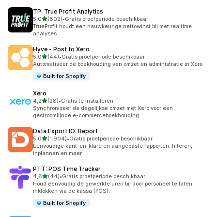
TP: True Profit Analytics
van 5 sterren
5,0
(802)
•
Gratis proefperiode beschikbaar
802 recensies in totaal
TrueProfit houdt een nauwkeurige nettowinst bij met realtime
analyses
Hyve ‑ Post to Xero
van 5 sterren
5,0
(44)
•
Gratis proefperiode beschikbaar
44 recensies in totaal
Automatiseer de boekhouding van omzet en administratie in Xero
Built for Shopify
Xero
van 5 sterren
4,2
(28)
•
Gratis te installeren
28 recensies in totaal
Synchroniseer de dagelijkse omzet met Xero voor een
gestroomlijnde e-commerceboekhouding.
Data Export IO: Report
van 5 sterren
5,0
(1.904)
•
Gratis proefperiode beschikbaar
1904 recensies in totaal
Eenvoudige kant-en-klare en aangepaste rapporten: filteren,
inplannen en meer.
PTT: POS Time Tracker
van 5 sterren
4,8
(44)
•
Gratis proefperiode beschikbaar
44 recensies in totaal
Houd eenvoudig de gewerkte uren bij door personeel te laten
inklokken via de kassa (POS).
Built for Shopify