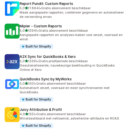
Report Pundit: Custom Reports
van 5 sterren
5,0
(1.864)
•
Gratis abonnement beschikbaar
1864 recensies in totaal
Maak aangepaste rapporten, combineer gegevens en automatiseer
de verzending ervan
Mipler ‑ Custom Reports
van 5 sterren
5,0
(594)
•
Gratis abonnement beschikbaar
594 recensies in totaal
Aangepaste rapporten en analyses maken voor omzet, voorraad en
winst
Built for Shopify
A2X Sync for QuickBooks & Xero
van 5 sterren
5,0
(339)
•
Gratis proefperiode beschikbaar
339 recensies in totaal
Geautomatiseerde, nauwkeurige boekhouding in QuickBooks
Online of Xero
QuickBooks Sync by MyWorks
van 5 sterren
5,0
(50)
•
Gratis abonnement beschikbaar
50 recensies in totaal
Automatisch omzet, voorraad en meer synchroniseren met
QuickBooks.
Built for Shopify
Juicy Attribution & Profit
van 5 sterren
4,9
(55)
•
Gratis abonnement beschikbaar
55 recensies in totaal
Winstdashboard met nettowinst, advertentie-attributie en ROAS
Built for Shopify