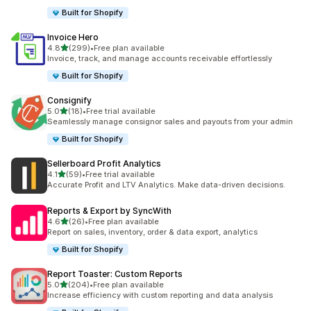
Built for Shopify
Invoice Hero
เต็ม 5 ดาว
4.8
(299)
•
Free plan available
ทั้งหมด 299 รีวิว
Invoice, track, and manage accounts receivable effortlessly
Built for Shopify
Consignify
เต็ม 5 ดาว
5.0
(18)
•
Free trial available
ทั้งหมด 18 รีวิว
Seamlessly manage consignor sales and payouts from your admin
Built for Shopify
Sellerboard Profit Analytics
เต็ม 5 ดาว
4.1
(59)
•
Free trial available
ทั้งหมด 59 รีวิว
Accurate Profit and LTV Analytics. Make data-driven decisions.
Reports & Export by SyncWith
เต็ม 5 ดาว
4.6
(26)
•
Free plan available
ทั้งหมด 26 รีวิว
Report on sales, inventory, order & data export, analytics
Built for Shopify
Report Toaster: Custom Reports
เต็ม 5 ดาว
5.0
(204)
•
Free plan available
ทั้งหมด 204 รีวิว
Increase efficiency with custom reporting and data analysis