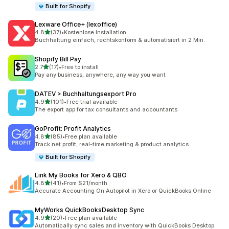
Built for Shopify
Lexware Office+ (lexoffice)
เต็ม 5 ดาว
4.8
(37)
•
Kostenlose Installation
ทั้งหมด 37 รีวิว
Buchhaltung einfach, rechtskonform & automatisiert in 2 Min.
Shopify Bill Pay
เต็ม 5 ดาว
2.7
(17)
•
Free to install
ทั้งหมด 17 รีวิว
Pay any business, anywhere, any way you want
DATEV > Buchhaltungsexport Pro
เต็ม 5 ดาว
4.9
(101)
•
Free trial available
ทั้งหมด 101 รีวิว
The export app for tax consultants and accountants
GoProfit: Profit Analytics
เต็ม 5 ดาว
4.8
(85)
•
Free plan available
ทั้งหมด 85 รีวิว
Track net profit, real-time marketing & product analytics.
Built for Shopify
Link My Books for Xero & QBO
เต็ม 5 ดาว
4.8
(41)
•
From $21/month
ทั้งหมด 41 รีวิว
Accurate Accounting On Autopilot in Xero or QuickBooks Online
MyWorks QuickBooksDesktop Sync
เต็ม 5 ดาว
4.9
(20)
•
Free plan available
ทั้งหมด 20 รีวิว
Automatically sync sales and inventory with QuickBooks Desktop