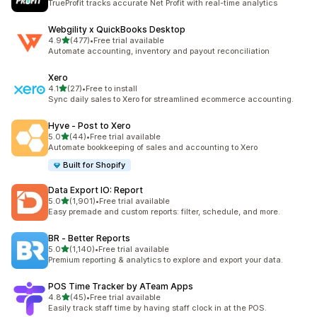
TrueProfit tracks accurate Net Profit with real-time analytics
Webgility x QuickBooks Desktop
เต็ม 5 ดาว
4.9
(477)
•
Free trial available
ทั้งหมด 477 รีวิว
Automate accounting, inventory and payout reconciliation
Xero
เต็ม 5 ดาว
4.1
(27)
•
Free to install
ทั้งหมด 27 รีวิว
Sync daily sales to Xero for streamlined ecommerce accounting.
Hyve ‑ Post to Xero
เต็ม 5 ดาว
5.0
(44)
•
Free trial available
ทั้งหมด 44 รีวิว
Automate bookkeeping of sales and accounting to Xero
Built for Shopify
Data Export IO: Report
เต็ม 5 ดาว
5.0
(1,901)
•
Free trial available
ทั้งหมด 1901 รีวิว
Easy premade and custom reports: filter, schedule, and more.
BR ‑ Better Reports
เต็ม 5 ดาว
5.0
(1,140)
•
Free trial available
ทั้งหมด 1140 รีวิว
Premium reporting & analytics to explore and export your data.
POS Time Tracker by ATeam Apps
เต็ม 5 ดาว
4.8
(45)
•
Free trial available
ทั้งหมด 45 รีวิว
Easily track staff time by having staff clock in at the POS.