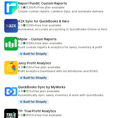
Report Pundit: Custom Reports
เต็ม 5 ดาว
5.0
(1,864)
•
Free plan available
ทั้งหมด 1864 รีวิว
Create custom reports, combine data, and automate delivery
A2X Sync for QuickBooks & Xero
เต็ม 5 ดาว
5.0
(339)
•
Free trial available
ทั้งหมด 339 รีวิว
Automated, accurate accounting in QuickBooks Online or Xero
Mipler ‑ Custom Reports
เต็ม 5 ดาว
5.0
(596)
•
Free plan available
ทั้งหมด 596 รีวิว
Build custom reports & analytics for sales, inventory & profit
Built for Shopify
Juicy Profit Analytics
เต็ม 5 ดาว
4.9
(56)
•
Free plan available
ทั้งหมด 56 รีวิว
Profit Analytics Dashboard with Ad Attribution and ROAS
Built for Shopify
QuickBooks Sync by MyWorks
เต็ม 5 ดาว
4.8
(51)
•
Free plan available
ทั้งหมด 51 รีวิว
Automatically sync sales, inventory & more with QuickBooks.
Built for Shopify
TP: True Profit Analytics
เต็ม 5 ดาว
5.0
(803)
•
Free trial available
ทั้งหมด 803 รีวิว