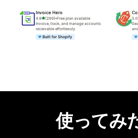
Invoice Hero
Co
5つ星中
4.8
(299)
•
Free plan available
5.0
合計レビュー数：299件
合
Invoice, track, and manage accounts
Sea
receivable effortlessly
and
Built for Shopify
使ってみ