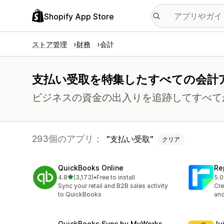
Shopify App Store
ストア管理
財務
会計
支払い受取を特集したすべての会計
ビジネスの資金の出入りを追跡してすべて
293個のアプリ：
支払い受取
クリア
QuickBooks Online
Re
5つ星中
4.8
(3,173)
•
Free to install
5.0
合計レビュー数：3173件
合
Sync your retail and B2B sales activity
Cre
to QuickBooks
and
QuickBooks Sync by MyWorks
J