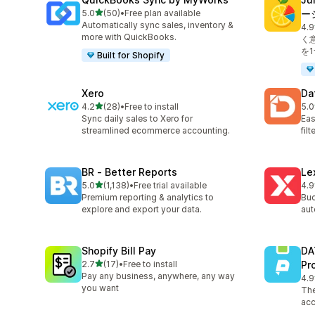
5つ星中
5.0
(50)
•
Free plan available
ー
合計レビュー数：50件
Automatically sync sales, inventory &
4.9
合
more with QuickBooks.
く
を
Built for Shopify
Xero
Da
5つ星中
4.2
(28)
•
Free to install
5.0
合計レビュー数：28件
合
Sync daily sales to Xero for
Eas
streamlined ecommerce accounting.
fil
BR ‑ Better Reports
Le
5つ星中
5.0
(1,138)
•
Free trial available
4.9
合計レビュー数：1138件
合
Premium reporting & analytics to
Buc
explore and export your data.
aut
Shopify Bill Pay
DA
5つ星中
2.7
(17)
•
Free to install
Pr
合計レビュー数：17件
Pay any business, anywhere, any way
4.9
合
you want
The
acc