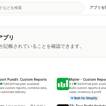
アプリを
アプリ
が記帳されていることを確認できます。
port Pundit: Custom Reports
Mipler ‑ Custom Repo
5つ星中
5つ星中
(1,864)
•
Free plan available
5.0
(594)
•
Free plan avail
計レビュー数：1864件
合計レビュー数：594件
ate custom reports, combine data,
Build custom reports & anal
 automate delivery
sales, inventory & profit
Built for Shopify
uicy（ジュージー）– アトリビュ
TP: True Profit Analyti