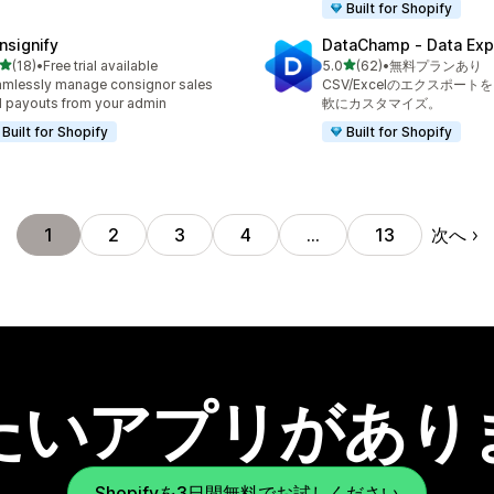
Built for Shopify
nsignify
DataChamp ‑ Data Exp
5つ星中
5つ星中
(18)
•
Free trial available
5.0
(62)
•
無料プランあり
計レビュー数：18件
合計レビュー数：62件
mlessly manage consignor sales
CSV/Excelのエクスポー
 payouts from your admin
軟にカスタマイズ。
Built for Shopify
Built for Shopify
次へ
1
2
3
4
…
13
たいアプリがあり
Shopifyを3日間無料でお試しください