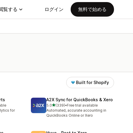
閲覧する
ログイン
無料で始める
Built for Shopify
rts
A2X Sync for QuickBooks & Xero
5つ星中
able
5.0
(339)
•
Free trial available
合計レビュー数：339件
ytics for
Automated, accurate accounting in
QuickBooks Online or Xero
cs
Hyve ‑ Post to Xero