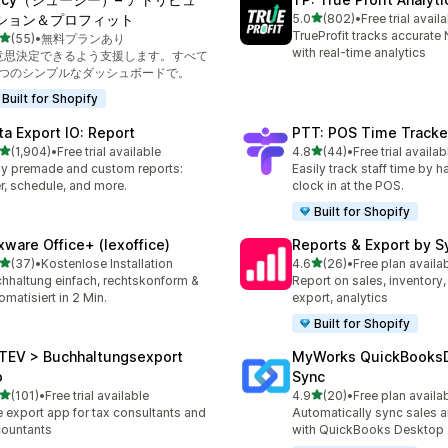
5つ星中
ション＆プロフィット
5.0
(802)
•
Free trial avail
合計レビュー数：802件
TrueProfit tracks accurate N
5つ星中
(55)
•
無料プランあり
計レビュー数：55件
with real-time analytics
意思決定できるよう支援します。すべて
1つのシンプルなダッシュボードで。
Built for Shopify
ta Export IO: Report
PTT: POS Time Tracke
5つ星中
5つ星中
(1,904)
•
Free trial available
4.8
(44)
•
Free trial availab
計レビュー数：1904件
合計レビュー数：44件
y premade and custom reports:
Easily track staff time by h
ter, schedule, and more.
clock in at the POS.
Built for Shopify
xware Office+ (lexoffice)
Reports & Export by S
5つ星中
5つ星中
(37)
•
Kostenlose Installation
4.6
(26)
•
Free plan availa
計レビュー数：37件
合計レビュー数：26件
hhaltung einfach, rechtskonform &
Report on sales, inventory,
omatisiert in 2 Min.
export, analytics
Built for Shopify
TEV > Buchhaltungsexport
MyWorks QuickBooks
o
Sync
5つ星中
5つ星中
(101)
•
Free trial available
4.9
(20)
•
Free plan availa
計レビュー数：101件
合計レビュー数：20件
 export app for tax consultants and
Automatically sync sales a
ountants
with QuickBooks Desktop