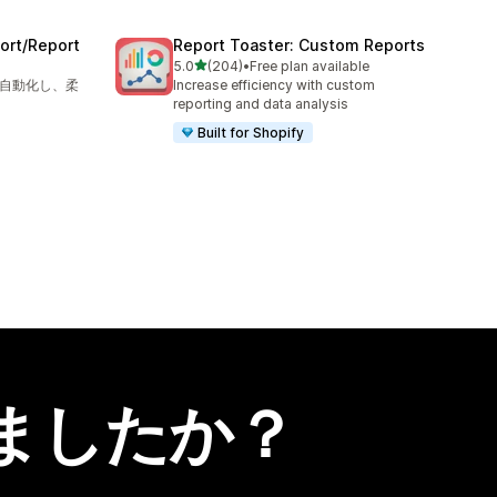
ort/Report
Report Toaster: Custom Reports
5つ星中
5.0
(204)
•
Free plan available
合計レビュー数：204件
トを自動化し、柔
Increase efficiency with custom
reporting and data analysis
Built for Shopify
ましたか？