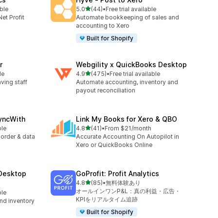
5つ星中
able
5.0
(44)
•
Free trial available
合計レビュー数：44件
et Profit
Automate bookkeeping of sales and
accounting to Xero
Built for Shopify
r
Webgility x QuickBooks Desktop
5つ星中
le
4.9
(475)
•
Free trial available
合計レビュー数：475件
aving staff
Automate accounting, inventory and
payout reconciliation
yncWith
Link My Books for Xero & QBO
5つ星中
ble
4.8
(41)
•
From $21/month
合計レビュー数：41件
 order & data
Accurate Accounting On Autopilot in
Xero or QuickBooks Online
Desktop
GoProfit: Profit Analytics
5つ星中
4.8
(85)
•
無料体験あり
合計レビュー数：85件
オールインワンP&L：真の利益・広告・
ble
KPIをリアルタイム追跡
nd inventory
Built for Shopify