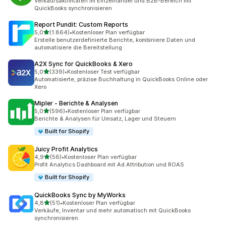
Verkaufsaktivitäten im Einzelhandel und B2B-Bereich mit
QuickBooks synchronisieren
Report Pundit: Custom Reports
von 5 Sternen
5,0
(1.864)
•
Kostenloser Plan verfügbar
1864 Rezensionen insgesamt
Erstelle benutzerdefinierte Berichte, kombiniere Daten und
automatisiere die Bereitstellung
A2X Sync for QuickBooks & Xero
von 5 Sternen
5,0
(339)
•
Kostenloser Test verfügbar
339 Rezensionen insgesamt
Automatisierte, präzise Buchhaltung in QuickBooks Online oder
Xero
Mipler ‑ Berichte & Analysen
von 5 Sternen
5,0
(596)
•
Kostenloser Plan verfügbar
596 Rezensionen insgesamt
Berichte & Analysen für Umsatz, Lager und Steuern
Built for Shopify
Juicy Profit Analytics
von 5 Sternen
4,9
(56)
•
Kostenloser Plan verfügbar
56 Rezensionen insgesamt
Profit Analytics Dashboard mit Ad Attribution und ROAS
Built for Shopify
QuickBooks Sync by MyWorks
von 5 Sternen
4,8
(51)
•
Kostenloser Plan verfügbar
51 Rezensionen insgesamt
Verkäufe, Inventar und mehr automatisch mit QuickBooks
synchronisieren.