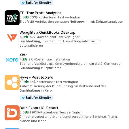
Built for Shopify
TP: True Profit Analytics
von 5 Sternen
5,0
(803)
•
Kostenloser Test verfügbar
803 Rezensionen insgesamt
TrueProfit verfolgt den genauen Nettogewinn mit Echtzeitanalysen
Webgility x QuickBooks Desktop
von 5 Sternen
4,9
(477)
•
Kostenloser Test verfügbar
477 Rezensionen insgesamt
Buchhaltung, Inventar und Auszahlungsabstimmung
automatisieren
Xero
von 5 Sternen
4,1
(27)
•
Kostenlose Installation
27 Rezensionen insgesamt
Tägliche Verkäufe mit Xero synchronisieren, um die E-Commerce-
Buchhaltung zu optimieren.
Hyve ‑ Post to Xero
von 5 Sternen
5,0
(44)
•
Kostenloser Test verfügbar
44 Rezensionen insgesamt
Automatisierung der Buchführung für Verkäufe und der
Buchhaltung in Xero
Built for Shopify
Data Export IO: Report
von 5 Sternen
5,0
(1.901)
•
Kostenloser Test verfügbar
1901 Rezensionen insgesamt
Einfache vorgefertigte und benutzerdefinierte Berichte: filtern,
planen und mehr.