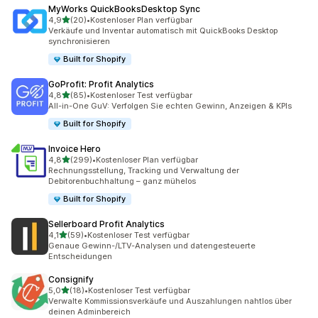
MyWorks QuickBooksDesktop Sync
von 5 Sternen
4,9
(20)
•
Kostenloser Plan verfügbar
20 Rezensionen insgesamt
Verkäufe und Inventar automatisch mit QuickBooks Desktop
synchronisieren
Built for Shopify
GoProfit: Profit Analytics
von 5 Sternen
4,8
(85)
•
Kostenloser Test verfügbar
85 Rezensionen insgesamt
All-in-One GuV: Verfolgen Sie echten Gewinn, Anzeigen & KPIs
Built for Shopify
Invoice Hero
von 5 Sternen
4,8
(299)
•
Kostenloser Plan verfügbar
299 Rezensionen insgesamt
Rechnungsstellung, Tracking und Verwaltung der
Debitorenbuchhaltung – ganz mühelos
Built for Shopify
Sellerboard Profit Analytics
von 5 Sternen
4,1
(59)
•
Kostenloser Test verfügbar
59 Rezensionen insgesamt
Genaue Gewinn-/LTV-Analysen und datengesteuerte
Entscheidungen
Consignify
von 5 Sternen
5,0
(18)
•
Kostenloser Test verfügbar
18 Rezensionen insgesamt
Verwalte Kommissionsverkäufe und Auszahlungen nahtlos über
deinen Adminbereich