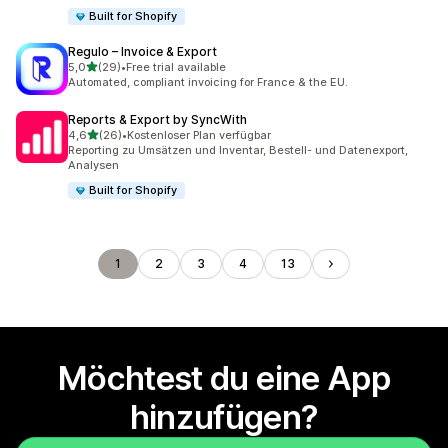
Built for Shopify
Regulo – Invoice & Export
von 5 Sternen
5,0
(29)
•
Free trial available
29 Rezensionen insgesamt
Automated, compliant invoicing for France & the EU.
Reports & Export by SyncWith
von 5 Sternen
4,6
(26)
•
Kostenloser Plan verfügbar
26 Rezensionen insgesamt
Reporting zu Umsätzen und Inventar, Bestell- und Datenexport,
Analysen
Built for Shopify
1
2
3
4
13
Möchtest du eine App
hinzufügen?