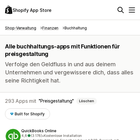
Shopify App Store
Shop-Verwaltung
Finanzen
Buchhaltung
Alle buchhaltungs-apps mit Funktionen für
preisgestaltung
Verfolge den Geldfluss in und aus deinem
Unternehmen und vergewissere dich, dass alles
seine Richtigkeit hat.
293 Apps mit
Preisgestaltung
Löschen
Built for Shopify
QuickBooks Online
von 5 Sternen
4,8
(3.178)
•
Kostenlose Installation
3178 Rezensionen insgesamt