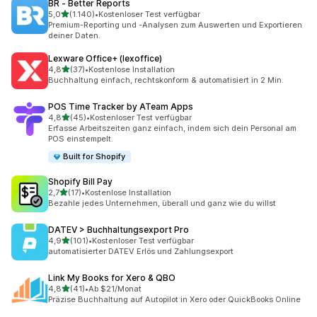
BR ‑ Better Reports
von 5 Sternen
5,0
(1.140)
•
Kostenloser Test verfügbar
1140 Rezensionen insgesamt
Premium-Reporting und -Analysen zum Auswerten und Exportieren
deiner Daten.
Lexware Office+ (lexoffice)
von 5 Sternen
4,8
(37)
•
Kostenlose Installation
37 Rezensionen insgesamt
Buchhaltung einfach, rechtskonform & automatisiert in 2 Min.
POS Time Tracker by ATeam Apps
von 5 Sternen
4,8
(45)
•
Kostenloser Test verfügbar
45 Rezensionen insgesamt
Erfasse Arbeitszeiten ganz einfach, indem sich dein Personal am
POS einstempelt.
Built for Shopify
Shopify Bill Pay
von 5 Sternen
2,7
(17)
•
Kostenlose Installation
17 Rezensionen insgesamt
Bezahle jedes Unternehmen, überall und ganz wie du willst
DATEV > Buchhaltungsexport Pro
von 5 Sternen
4,9
(101)
•
Kostenloser Test verfügbar
101 Rezensionen insgesamt
automatisierter DATEV Erlös und Zahlungsexport
Link My Books for Xero & QBO
von 5 Sternen
4,8
(41)
•
Ab $21/Monat
41 Rezensionen insgesamt
Präzise Buchhaltung auf Autopilot in Xero oder QuickBooks Online