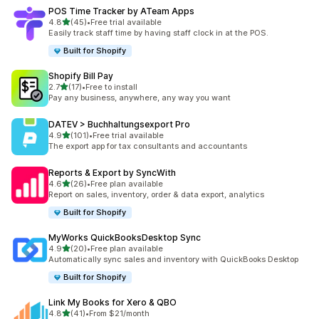
POS Time Tracker by ATeam Apps
5つ星中
4.8
(45)
•
Free trial available
合計レビュー数：45件
Easily track staff time by having staff clock in at the POS.
Built for Shopify
Shopify Bill Pay
5つ星中
2.7
(17)
•
Free to install
合計レビュー数：17件
Pay any business, anywhere, any way you want
DATEV > Buchhaltungsexport Pro
5つ星中
4.9
(101)
•
Free trial available
合計レビュー数：101件
The export app for tax consultants and accountants
Reports & Export by SyncWith
5つ星中
4.6
(26)
•
Free plan available
合計レビュー数：26件
Report on sales, inventory, order & data export, analytics
Built for Shopify
MyWorks QuickBooksDesktop Sync
5つ星中
4.9
(20)
•
Free plan available
合計レビュー数：20件
Automatically sync sales and inventory with QuickBooks Desktop
Built for Shopify
Link My Books for Xero & QBO
5つ星中
4.8
(41)
•
From $21/month
合計レビュー数：41件