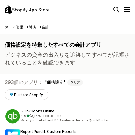
Shopify App Store
ストア管理
財務
会計
価格設定を特集したすべての会計アプリ
ビジネスの資金の出入りを追跡してすべてが記帳さ
れていることを確認できます。
293個のアプリ：
価格設定
クリア
Built for Shopify
QuickBooks Online
5つ星中
4.8
(3,177)
•
Free to install
合計レビュー数：3177件
Sync your retail and B2B sales activity to QuickBooks
Report Pundit: Custom Reports