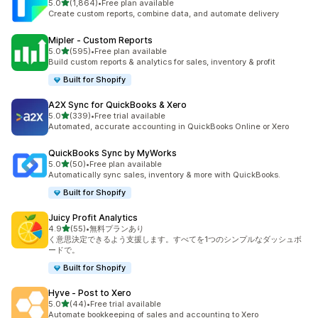
5つ星中
5.0
(1,864)
•
Free plan available
合計レビュー数：1864件
Create custom reports, combine data, and automate delivery
Mipler ‑ Custom Reports
5つ星中
5.0
(595)
•
Free plan available
合計レビュー数：595件
Build custom reports & analytics for sales, inventory & profit
Built for Shopify
A2X Sync for QuickBooks & Xero
5つ星中
5.0
(339)
•
Free trial available
合計レビュー数：339件
Automated, accurate accounting in QuickBooks Online or Xero
QuickBooks Sync by MyWorks
5つ星中
5.0
(50)
•
Free plan available
合計レビュー数：50件
Automatically sync sales, inventory & more with QuickBooks.
Built for Shopify
Juicy Profit Analytics
5つ星中
4.9
(55)
•
無料プランあり
合計レビュー数：55件
く意思決定できるよう支援します。すべてを1つのシンプルなダッシュボ
ードで。
Built for Shopify
Hyve ‑ Post to Xero
5つ星中
5.0
(44)
•
Free trial available
合計レビュー数：44件
Automate bookkeeping of sales and accounting to Xero