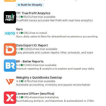
Built for Shopify
TP: True Profit Analytics
5つ星中
5.0
(803)
•
Free trial available
合計レビュー数：803件
TrueProfit tracks accurate Net Profit with real-time analytics
Xero
5つ星中
4.2
(28)
•
Free to install
合計レビュー数：28件
Sync daily sales to Xero for streamlined ecommerce accounting.
Data Export IO: Report
5つ星中
5.0
(1,902)
•
Free trial available
合計レビュー数：1902件
Easy premade and custom reports: filter, schedule, and more.
BR ‑ Better Reports
5つ星中
5.0
(1,140)
•
Free trial available
合計レビュー数：1140件
Premium reporting & analytics to explore and export your data.
Webgility x QuickBooks Desktop
5つ星中
4.9
(476)
•
Free trial available
合計レビュー数：476件
Automate accounting, inventory and payout reconciliation
Lexware Office+ (lexoffice)
5つ星中
4.9
(36)
•
Kostenlose Installation
合計レビュー数：36件
Buchhaltung einfach, rechtskonform & automatisiert in 2 Min.