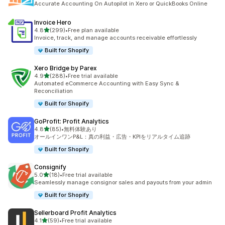
Accurate Accounting On Autopilot in Xero or QuickBooks Online
Invoice Hero
5つ星中
4.8
(299)
•
Free plan available
合計レビュー数：299件
Invoice, track, and manage accounts receivable effortlessly
Built for Shopify
Xero Bridge by Parex
5つ星中
4.9
(288)
•
Free trial available
合計レビュー数：288件
Automated eCommerce Accounting with Easy Sync &
Reconciliation
Built for Shopify
GoProfit: Profit Analytics
5つ星中
4.8
(85)
•
無料体験あり
合計レビュー数：85件
オールインワンP&L：真の利益・広告・KPIをリアルタイム追跡
Built for Shopify
Consignify
5つ星中
5.0
(18)
•
Free trial available
合計レビュー数：18件
Seamlessly manage consignor sales and payouts from your admin
Built for Shopify
Sellerboard Profit Analytics
5つ星中
4.1
(59)
•
Free trial available
合計レビュー数：59件