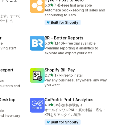
5つ星中
5.0
(44)
•
Free trial available
合計レビュー数：44件
Automate bookkeeping of sales and
accounting to Xero
ます。すべて
ボードで。
Built for Shopify
r
BR ‑ Better Reports
5つ星中
le
5.0
(1,140)
•
Free trial available
合計レビュー数：1140件
aving staff
Premium reporting & analytics to
explore and export your data.
sexport
Shopify Bill Pay
5つ星中
2.7
(17)
•
Free to install
合計レビュー数：17件
Pay any business, anywhere, any way
ble
you want
sultants and
Desktop
GoProfit: Profit Analytics
5つ星中
4.8
(85)
•
無料体験あり
合計レビュー数：85件
オールインワンP&L：真の利益・広告・
ble
KPIをリアルタイム追跡
nd inventory
Built for Shopify