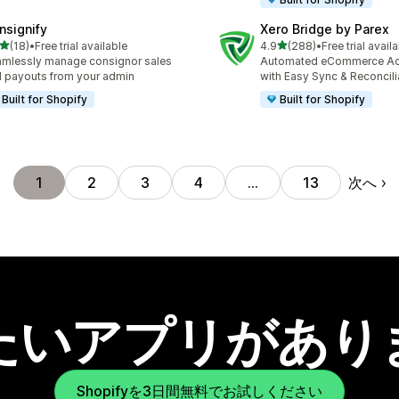
nsignify
Xero Bridge by Parex
5つ星中
5つ星中
(18)
•
Free trial available
4.9
(288)
•
Free trial avail
計レビュー数：18件
合計レビュー数：288件
mlessly manage consignor sales
Automated eCommerce Ac
 payouts from your admin
with Easy Sync & Reconcili
Built for Shopify
Built for Shopify
次へ
1
2
3
4
…
13
たいアプリがあり
Shopifyを3日間無料でお試しください