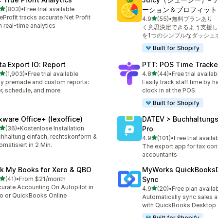
5つ星中
(803)
•
Free trial available
ーション＆プロフィット
計レビュー数：803件
eProfit tracks accurate Net Profit
5つ星中
4.9
(55)
•
無料プランあり
合計レビュー数：55件
h real-time analytics
く意思決定できるよう支援し
を1つのシンプルなダッシュ
Built for Shopify
ta Export IO: Report
PTT: POS Time Tracke
5つ星中
5つ星中
(1,903)
•
Free trial available
4.8
(44)
•
Free trial availab
計レビュー数：1903件
合計レビュー数：44件
y premade and custom reports:
Easily track staff time by h
ter, schedule, and more.
clock in at the POS.
Built for Shopify
xware Office+ (lexoffice)
DATEV > Buchhaltung
5つ星中
(36)
•
Kostenlose Installation
Pro
計レビュー数：36件
hhaltung einfach, rechtskonform &
5つ星中
4.9
(101)
•
Free trial availa
合計レビュー数：101件
omatisiert in 2 Min.
The export app for tax con
accountants
nk My Books for Xero & QBO
MyWorks QuickBooks
5つ星中
(41)
•
From $21/month
Sync
計レビュー数：41件
urate Accounting On Autopilot in
5つ星中
4.9
(20)
•
Free plan availa
合計レビュー数：20件
o or QuickBooks Online
Automatically sync sales a
with QuickBooks Desktop
Built for Shopify