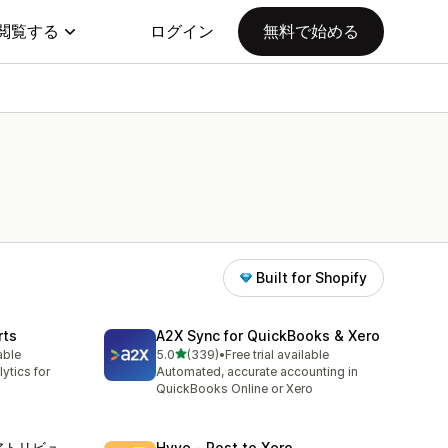
閲覧する
ログイン
無料で始める
Built for Shopify
rts
A2X Sync for QuickBooks & Xero
5つ星中
able
5.0
(339)
•
Free trial available
合計レビュー数：339件
ytics for
Automated, accurate accounting in
QuickBooks Online or Xero
 アトリビュ
Hyve ‑ Post to Xero