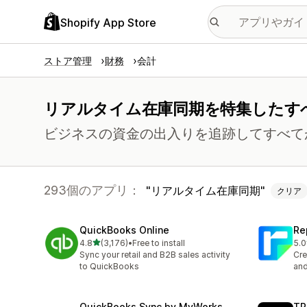
Shopify App Store
ストア管理
財務
会計
リアルタイム在庫同期を特集したす
ビジネスの資金の出入りを追跡してすべて
293個のアプリ：
リアルタイム在庫同期
クリア
QuickBooks Online
Re
5つ星中
4.8
(3,176)
•
Free to install
5.0
合計レビュー数：3176件
合
Sync your retail and B2B sales activity
Cre
to QuickBooks
and
QuickBooks Sync by MyWorks
TP