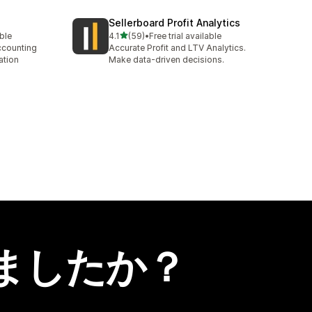
Sellerboard Profit Analytics
5つ星中
able
4.1
(59)
•
Free trial available
合計レビュー数：59件
counting
Accurate Profit and LTV Analytics.
ation
Make data-driven decisions.
ましたか？