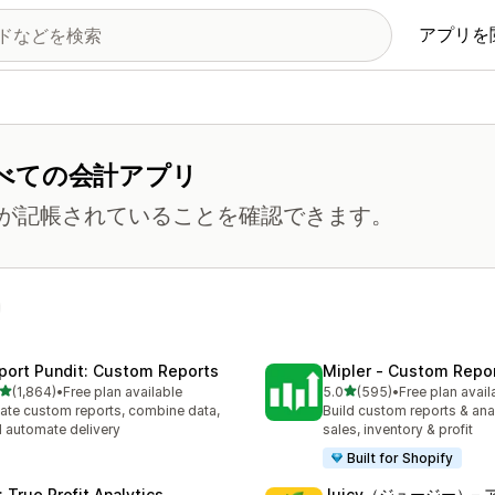
アプリを
べての会計アプリ
が記帳されていることを確認できます。
port Pundit: Custom Reports
Mipler ‑ Custom Repo
5つ星中
5つ星中
(1,864)
•
Free plan available
5.0
(595)
•
Free plan avail
計レビュー数：1864件
合計レビュー数：595件
ate custom reports, combine data,
Build custom reports & anal
 automate delivery
sales, inventory & profit
Built for Shopify
: True Profit Analytics
Juicy（ジュージー）–