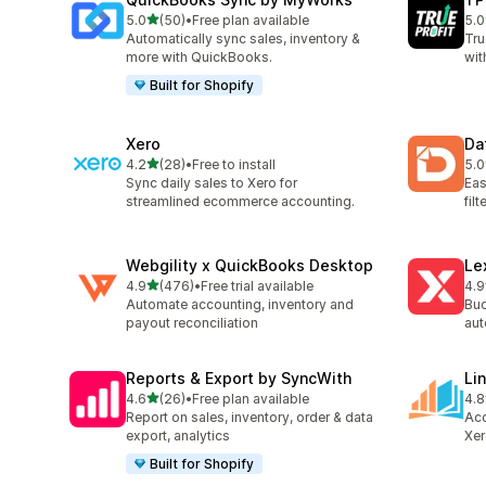
5つ星中
5.0
(50)
•
Free plan available
5.0
合計レビュー数：50件
合
Automatically sync sales, inventory &
Tru
more with QuickBooks.
wit
Built for Shopify
Xero
Da
5つ星中
4.2
(28)
•
Free to install
5.0
合計レビュー数：28件
合
Sync daily sales to Xero for
Eas
streamlined ecommerce accounting.
fil
Webgility x QuickBooks Desktop
Le
5つ星中
4.9
(476)
•
Free trial available
4.9
合計レビュー数：476件
合
Automate accounting, inventory and
Buc
payout reconciliation
aut
Reports & Export by SyncWith
Li
5つ星中
4.6
(26)
•
Free plan available
4.8
合計レビュー数：26件
合
Report on sales, inventory, order & data
Acc
export, analytics
Xer
Built for Shopify