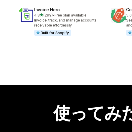
Invoice Hero
Co
5つ星中
4.8
(299)
•
Free plan available
5.0
合計レビュー数：299件
合
Invoice, track, and manage accounts
Sea
receivable effortlessly
and
Built for Shopify
使ってみ