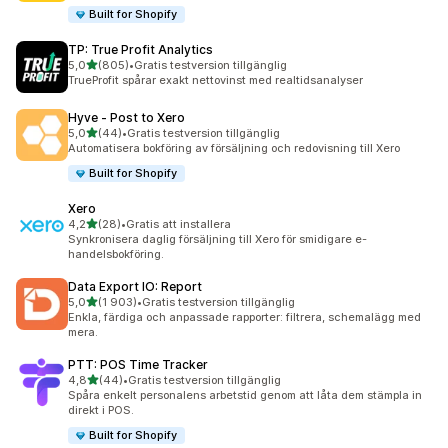
Built for Shopify
TP: True Profit Analytics
av 5 stjärnor
5,0
(805)
•
Gratis testversion tillgänglig
805 recensioner totalt
TrueProfit spårar exakt nettovinst med realtidsanalyser
Hyve ‑ Post to Xero
av 5 stjärnor
5,0
(44)
•
Gratis testversion tillgänglig
44 recensioner totalt
Automatisera bokföring av försäljning och redovisning till Xero
Built for Shopify
Xero
av 5 stjärnor
4,2
(28)
•
Gratis att installera
28 recensioner totalt
Synkronisera daglig försäljning till Xero för smidigare e-
handelsbokföring.
Data Export IO: Report
av 5 stjärnor
5,0
(1 903)
•
Gratis testversion tillgänglig
1903 recensioner totalt
Enkla, färdiga och anpassade rapporter: filtrera, schemalägg med
mera.
PTT: POS Time Tracker
av 5 stjärnor
4,8
(44)
•
Gratis testversion tillgänglig
44 recensioner totalt
Spåra enkelt personalens arbetstid genom att låta dem stämpla in
direkt i POS.
Built for Shopify