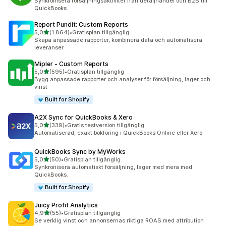
Synkronisera försäljningsaktivitet från detaljhandel och B2B till
QuickBooks
Report Pundit: Custom Reports
av 5 stjärnor
5,0
(1 864)
•
Gratisplan tillgänglig
1864 recensioner totalt
Skapa anpassade rapporter, kombinera data och automatisera
leveranser
Mipler ‑ Custom Reports
av 5 stjärnor
5,0
(595)
•
Gratisplan tillgänglig
595 recensioner totalt
Bygg anpassade rapporter och analyser för försäljning, lager och
vinst
Built for Shopify
A2X Sync for QuickBooks & Xero
av 5 stjärnor
5,0
(339)
•
Gratis testversion tillgänglig
339 recensioner totalt
Automatiserad, exakt bokföring i QuickBooks Online eller Xero
QuickBooks Sync by MyWorks
av 5 stjärnor
5,0
(50)
•
Gratisplan tillgänglig
50 recensioner totalt
Synkronisera automatiskt försäljning, lager med mera med
QuickBooks.
Built for Shopify
Juicy Profit Analytics
av 5 stjärnor
4,9
(55)
•
Gratisplan tillgänglig
55 recensioner totalt
Se verklig vinst och annonsernas riktiga ROAS med attribution