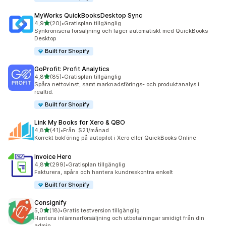
MyWorks QuickBooksDesktop Sync
av 5 stjärnor
4,9
(20)
•
Gratisplan tillgänglig
20 recensioner totalt
Synkronisera försäljning och lager automatiskt med QuickBooks
Desktop
Built for Shopify
GoProfit: Profit Analytics
av 5 stjärnor
4,8
(85)
•
Gratisplan tillgänglig
85 recensioner totalt
Spåra nettovinst, samt marknadsförings- och produktanalys i
realtid.
Built for Shopify
Link My Books for Xero & QBO
av 5 stjärnor
4,8
(41)
•
Från $21/månad
41 recensioner totalt
Korrekt bokföring på autopilot i Xero eller QuickBooks Online
Invoice Hero
av 5 stjärnor
4,8
(299)
•
Gratisplan tillgänglig
299 recensioner totalt
Fakturera, spåra och hantera kundreskontra enkelt
Built for Shopify
Consignify
av 5 stjärnor
5,0
(18)
•
Gratis testversion tillgänglig
18 recensioner totalt
Hantera inlämnarförsäljning och utbetalningar smidigt från din
admin