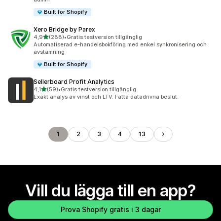
Built for Shopify
Xero Bridge by Parex
av 5 stjärnor
4,9
(288)
•
Gratis testversion tillgänglig
288 recensioner totalt
Automatiserad e-handelsbokföring med enkel synkronisering och
avstämning
Built for Shopify
Sellerboard Profit Analytics
av 5 stjärnor
4,1
(59)
•
Gratis testversion tillgänglig
59 recensioner totalt
Exakt analys av vinst och LTV. Fatta datadrivna beslut.
1
2
3
4
13
Vill du lägga till en app?
Prova Shopify gratis i 3 dagar