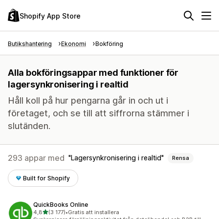
Shopify App Store
Butikshantering
Ekonomi
Bokföring
Alla bokföringsappar med funktioner för
lagersynkronisering i realtid
Håll koll på hur pengarna går in och ut i
företaget, och se till att siffrorna stämmer i
slutänden.
293 appar med
Lagersynkronisering i realtid
Rensa
Built for Shopify
QuickBooks Online
av 5 stjärnor
4,8
(3 177)
•
Gratis att installera
3177 recensioner totalt