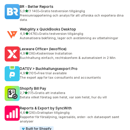
BR ‑ Better Reports
av 5 stjärnor
5,0
(1 140)
•
Gratis testversion tillgänglig
1140 recensioner totalt
Premiumrapportering och analys för att utforska och exportera dina
data.
Webgility x QuickBooks Desktop
av 5 stjärnor
4,9
(476)
•
Gratis testversion tillgänglig
476 recensioner totalt
Automatisera bokföring, lager och avstämning av utbetalningar
Lexware Office+ (lexoffice)
av 5 stjärnor
4,9
(36)
•
Kostenlose Installation
36 recensioner totalt
Buchhaltung einfach, rechtskonform & automatisiert in 2 Min.
DATEV > Buchhaltungsexport Pro
av 5 stjärnor
4,9
(101)
•
Free trial available
101 recensioner totalt
The export app for tax consultants and accountants
Shopify Bill Pay
av 5 stjärnor
2,7
(17)
•
Gratis att installera
17 recensioner totalt
Betala vilket företag som helst, var som helst, hur du vill
Reports & Export by SyncWith
av 5 stjärnor
4,6
(26)
•
Gratisplan tillgänglig
26 recensioner totalt
Rapporter för försäljning, lagersaldo, order- och dataexport samt
analyser
Built for Shopify