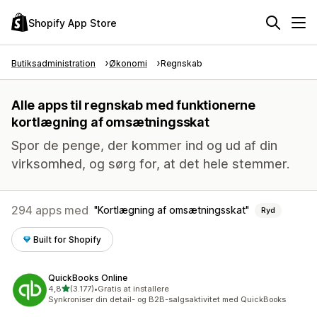
Shopify App Store
Butiksadministration
Økonomi
Regnskab
Alle apps til regnskab med funktionerne
kortlægning af omsætningsskat
Spor de penge, der kommer ind og ud af din
virksomhed, og sørg for, at det hele stemmer.
294 apps med
Kortlægning af omsætningsskat
Ryd
Built for Shopify
QuickBooks Online
ud af 5 stjerner
4,8
(3.177)
•
Gratis at installere
3177 anmeldelser i alt
Synkroniser din detail- og B2B-salgsaktivitet med QuickBooks