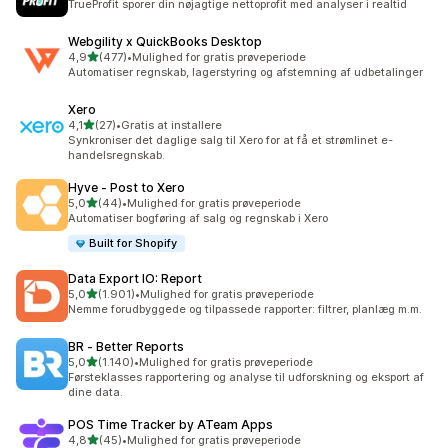
TrueProfit sporer din nøjagtige nettoprofit med analyser i realtid
Webgility x QuickBooks Desktop
ud af 5 stjerner
4,9
(477)
•
Mulighed for gratis prøveperiode
477 anmeldelser i alt
Automatiser regnskab, lagerstyring og afstemning af udbetalinger
Xero
ud af 5 stjerner
4,1
(27)
•
Gratis at installere
27 anmeldelser i alt
Synkroniser det daglige salg til Xero for at få et strømlinet e-
handelsregnskab.
Hyve ‑ Post to Xero
ud af 5 stjerner
5,0
(44)
•
Mulighed for gratis prøveperiode
44 anmeldelser i alt
Automatiser bogføring af salg og regnskab i Xero
Built for Shopify
Data Export IO: Report
ud af 5 stjerner
5,0
(1.901)
•
Mulighed for gratis prøveperiode
1901 anmeldelser i alt
Nemme forudbyggede og tilpassede rapporter: filtrer, planlæg m.m.
BR ‑ Better Reports
ud af 5 stjerner
5,0
(1.140)
•
Mulighed for gratis prøveperiode
1140 anmeldelser i alt
Førsteklasses rapportering og analyse til udforskning og eksport af
dine data.
POS Time Tracker by ATeam Apps
ud af 5 stjerner
4,8
(45)
•
Mulighed for gratis prøveperiode
45 anmeldelser i alt