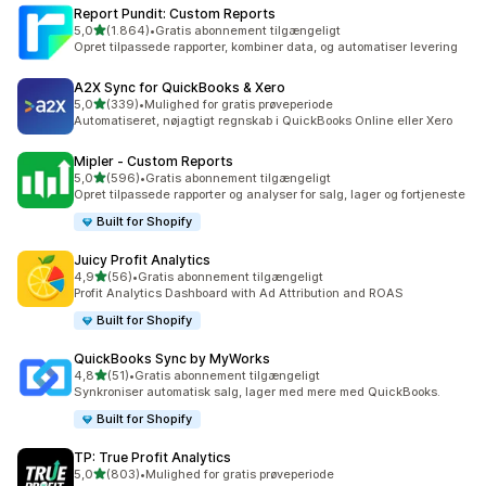
Report Pundit: Custom Reports
ud af 5 stjerner
5,0
(1.864)
•
Gratis abonnement tilgængeligt
1864 anmeldelser i alt
Opret tilpassede rapporter, kombiner data, og automatiser levering
A2X Sync for QuickBooks & Xero
ud af 5 stjerner
5,0
(339)
•
Mulighed for gratis prøveperiode
339 anmeldelser i alt
Automatiseret, nøjagtigt regnskab i QuickBooks Online eller Xero
Mipler ‑ Custom Reports
ud af 5 stjerner
5,0
(596)
•
Gratis abonnement tilgængeligt
596 anmeldelser i alt
Opret tilpassede rapporter og analyser for salg, lager og fortjeneste
Built for Shopify
Juicy Profit Analytics
ud af 5 stjerner
4,9
(56)
•
Gratis abonnement tilgængeligt
56 anmeldelser i alt
Profit Analytics Dashboard with Ad Attribution and ROAS
Built for Shopify
QuickBooks Sync by MyWorks
ud af 5 stjerner
4,8
(51)
•
Gratis abonnement tilgængeligt
51 anmeldelser i alt
Synkroniser automatisk salg, lager med mere med QuickBooks.
Built for Shopify
TP: True Profit Analytics
ud af 5 stjerner
5,0
(803)
•
Mulighed for gratis prøveperiode
803 anmeldelser i alt