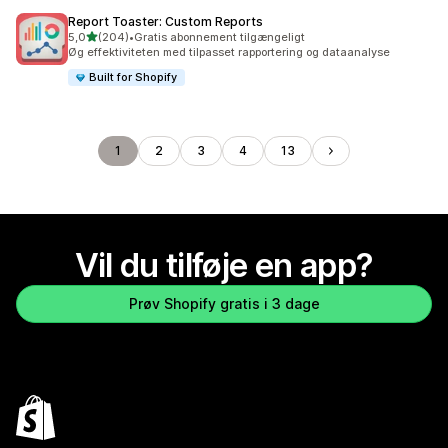
Report Toaster: Custom Reports
ud af 5 stjerner
5,0
(204)
•
Gratis abonnement tilgængeligt
204 anmeldelser i alt
Øg effektiviteten med tilpasset rapportering og dataanalyse
Built for Shopify
1
2
3
4
13
Vil du tilføje en app?
Prøv Shopify gratis i 3 dage