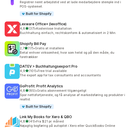
Registrer nemt arbejdstid ved at lade medarbejdere stemple ind i
POS-systemet.
Built for Shopify
Lexware Office+ (lexoffice)
ud af 5 stjerner
4,8
(37)
•
Kostenlose Installation
37 anmeldelser i alt
Buchhaltung einfach, rechtskonform & automatisiert in 2 Min.
Shopify Bill Pay
ud af 5 stjerner
2,7
(17)
•
Gratis at installere
17 anmeldelser i alt
Betal enhver virksomhed, hvor som helst og på den måde, du
foretrækker
DATEV > Buchhaltungsexport Pro
ud af 5 stjerner
4,9
(101)
•
Free trial available
101 anmeldelser i alt
The export app for tax consultants and accountants
GoProfit: Profit Analytics
ud af 5 stjerner
4,8
(85)
•
Gratis abonnement tilgængeligt
85 anmeldelser i alt
Spor nettofortjeneste, og få analyse af markedsføring og produkter i
realtid.
Built for Shopify
Link My Books for Xero & QBO
ud af 5 stjerner
4,8
(41)
•
Fra $21 pr. måned
41 anmeldelser i alt
Nøjagtig bogføring på autopilot i Xero eller QuickBooks Online