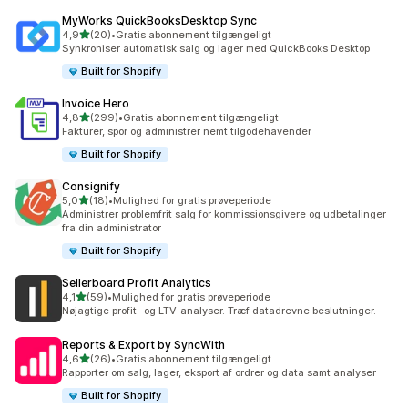
MyWorks QuickBooksDesktop Sync
ud af 5 stjerner
4,9
(20)
•
Gratis abonnement tilgængeligt
20 anmeldelser i alt
Synkroniser automatisk salg og lager med QuickBooks Desktop
Built for Shopify
Invoice Hero
ud af 5 stjerner
4,8
(299)
•
Gratis abonnement tilgængeligt
299 anmeldelser i alt
Fakturer, spor og administrer nemt tilgodehavender
Built for Shopify
Consignify
ud af 5 stjerner
5,0
(18)
•
Mulighed for gratis prøveperiode
18 anmeldelser i alt
Administrer problemfrit salg for kommissionsgivere og udbetalinger
fra din administrator
Built for Shopify
Sellerboard Profit Analytics
ud af 5 stjerner
4,1
(59)
•
Mulighed for gratis prøveperiode
59 anmeldelser i alt
Nøjagtige profit- og LTV-analyser. Træf datadrevne beslutninger.
Reports & Export by SyncWith
ud af 5 stjerner
4,6
(26)
•
Gratis abonnement tilgængeligt
26 anmeldelser i alt
Rapporter om salg, lager, eksport af ordrer og data samt analyser
Built for Shopify