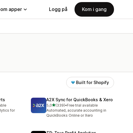
nom apper
Logg på
Kom i gang
Built for Shopify
rts
A2X Sync for QuickBooks & Xero
av 5 stjerner
able
5,0
(339)
•
Free trial available
Totalt 339 omtaler
ytics for
Automated, accurate accounting in
QuickBooks Online or Xero
TP: True Profit Analytics