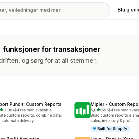
Bla gjen
 funksjoner for transaksjoner
iften, og sørg for at alt stemmer.
port Pundit: Custom Reports
Mipler ‑ Custom Repo
av 5 stjerner
av 5 stjerner
(1 864)
•
Free plan available
5,0
(595)
•
Free plan avail
alt 1864 omtaler
Totalt 595 omtaler
ate custom reports, combine data,
Build custom reports & anal
 automate delivery
sales, inventory & profit
Built for Shopify
cy Profit Analytics
Hyve ‑ Post to Xero