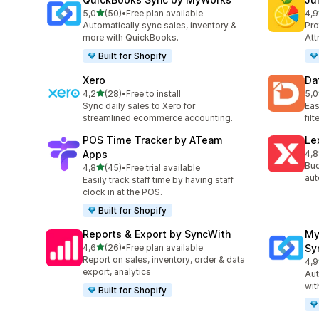
av 5 stjerner
5,0
(50)
•
Free plan available
4,9
Totalt 50 omtaler
Tot
Automatically sync sales, inventory &
Pro
more with QuickBooks.
Att
Built for Shopify
Xero
Da
av 5 stjerner
4,2
(28)
•
Free to install
5,0
Totalt 28 omtaler
Tot
Sync daily sales to Xero for
Eas
streamlined ecommerce accounting.
fil
POS Time Tracker by ATeam
Le
Apps
4,8
Tot
Buc
av 5 stjerner
4,8
(45)
•
Free trial available
Totalt 45 omtaler
aut
Easily track staff time by having staff
clock in at the POS.
Built for Shopify
Reports & Export by SyncWith
My
av 5 stjerner
4,6
(26)
•
Free plan available
Sy
Totalt 26 omtaler
Report on sales, inventory, order & data
4,9
Tot
export, analytics
Aut
wit
Built for Shopify