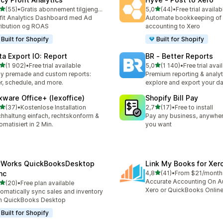
av 5 stjerner
av 5 stjerner
(55)
•
Gratis abonnement tilgjengelig
5,0
(44)
•
Free trial availab
alt 55 omtaler
Totalt 44 omtaler
fit Analytics Dashboard med Ad
Automate bookkeeping of 
ribution og ROAS
accounting to Xero
Built for Shopify
Built for Shopify
ta Export IO: Report
BR ‑ Better Reports
av 5 stjerner
av 5 stjerner
(1 902)
•
Free trial available
5,0
(1 140)
•
Free trial avai
alt 1902 omtaler
Totalt 1140 omtaler
y premade and custom reports:
Premium reporting & analyt
ter, schedule, and more.
explore and export your da
xware Office+ (lexoffice)
Shopify Bill Pay
av 5 stjerner
av 5 stjerner
(37)
•
Kostenlose Installation
2,7
(17)
•
Free to install
alt 37 omtaler
Totalt 17 omtaler
hhaltung einfach, rechtskonform &
Pay any business, anywher
omatisiert in 2 Min.
you want
Works QuickBooksDesktop
Link My Books for Xer
av 5 stjerner
nc
4,8
(41)
•
From $21/month
Totalt 41 omtaler
Accurate Accounting On Au
av 5 stjerner
(20)
•
Free plan available
alt 20 omtaler
Xero or QuickBooks Onlin
omatically sync sales and inventory
h QuickBooks Desktop
Built for Shopify