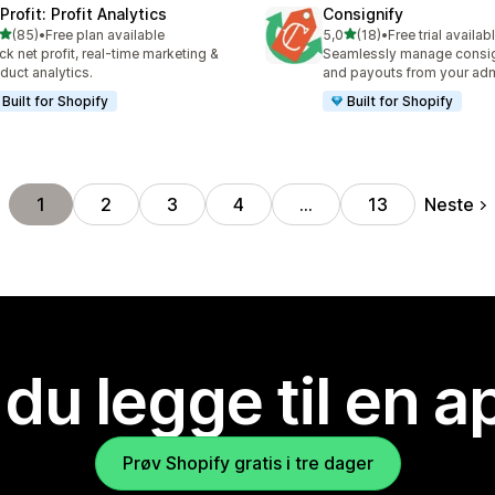
rofit: Profit Analytics
Consignify
av 5 stjerner
av 5 stjerner
(85)
•
Free plan available
5,0
(18)
•
Free trial availab
alt 85 omtaler
Totalt 18 omtaler
ck net profit, real-time marketing &
Seamlessly manage consig
duct analytics.
and payouts from your ad
Built for Shopify
Built for Shopify
Neste
1
2
3
4
…
13
 du legge til en 
Prøv Shopify gratis i tre dager