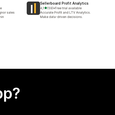
Sellerboard Profit Analytics
av 5 stjerner
le
4,1
(59)
•
Free trial available
Totalt 59 omtaler
nor sales
Accurate Profit and LTV Analytics.
min
Make data-driven decisions.
app?