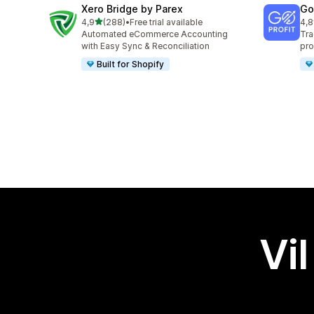
Xero Bridge by Parex
GoP
av 5 stjerner
4,9
(288)
•
Free trial available
4,8
Totalt 288 omtaler
Tot
Automated eCommerce Accounting
Tra
with Easy Sync & Reconciliation
pro
Built for Shopify
Vil