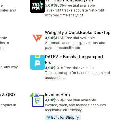
av 5 stjerner
le
5,0
(803)
•
Free trial available
Totalt 803 omtaler
sales and
TrueProfit tracks accurate Net Profit
with real-time analytics
Webgility x QuickBooks Desktop
av 5 stjerner
lable
4,9
(476)
•
Free trial available
Totalt 476 omtaler
ics to
Automate accounting, inventory and
ta.
payout reconciliation
DATEV > Buchhaltungsexport
Pro
e, any way
av 5 stjerner
4,9
(101)
•
Free trial available
Totalt 101 omtaler
The export app for tax consultants and
accountants
o & QBO
Invoice Hero
av 5 stjerner
4,8
(299)
•
Free plan available
Totalt 299 omtaler
topilot in
Invoice, track, and manage accounts
e
receivable effortlessly
Built for Shopify