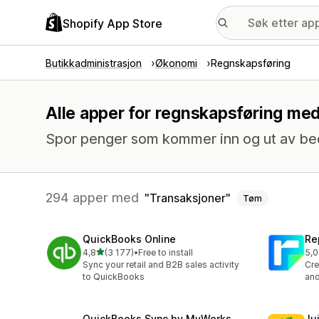
Shopify App Store
Butikkadministrasjon
Økonomi
Regnskapsføring
Alle apper for regnskapsføring med
Spor penger som kommer inn og ut av bedr
294 apper med
Transaksjoner
Tøm
QuickBooks Online
Re
av 5 stjerner
4,8
(3 177)
•
Free to install
5,0
Totalt 3177 omtaler
Tot
Sync your retail and B2B sales activity
Cre
to QuickBooks
and
QuickBooks Sync by MyWorks
Jui