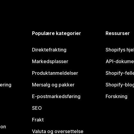
Populære kategorier
Ressurser
Direktefrakting
Shopifys hje
Markedsplasser
API-dokume
Produktanmeldelser
Shopify-fel
vering
Mersalg og pakker
Shopify-blo
E-postmarkedsføring
Forskning
SEO
Frakt
jon
Valuta og oversettelse