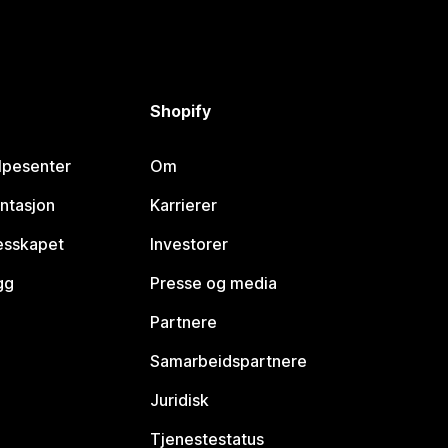
Shopify
lpesenter
Om
ntasjon
Karrierer
lesskapet
Investorer
gg
Presse og media
Partnere
Samarbeidspartnere
Juridisk
Tjenestestatus