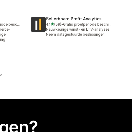
Sellerboard Profit Analytics
van 5 sterren
Gratis proefperiode beschikbaar
4,1
(59)
•
Gratis proefperiode beschikbaar
59 recensies in totaal
merce-
Nauwkeurige winst- en LTV-analyses.
ige
Neem datagestuurde beslissingen.
ing
egen?