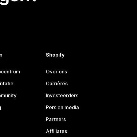
n
Shopify
pcentrum
Over ons
ntatie
Carrières
mmunity
Investeerders
g
Pers en media
Partners
Affiliates