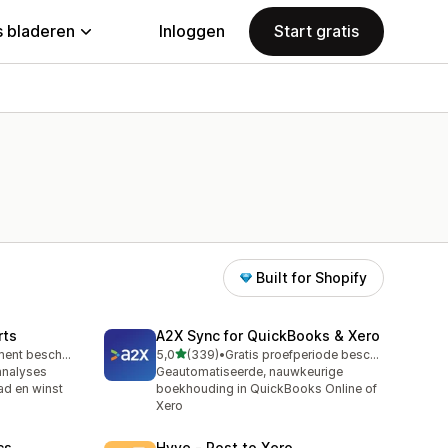
 bladeren
Inloggen
Start gratis
Built for Shopify
rts
A2X Sync for QuickBooks & Xero
van 5 sterren
Gratis abonnement beschikbaar
5,0
(339)
•
Gratis proefperiode beschikbaar
339 recensies in totaal
analyses
Geautomatiseerde, nauwkeurige
ad en winst
boekhouding in QuickBooks Online of
Xero
cs
Hyve ‑ Post to Xero