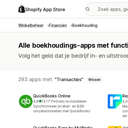
Shopify App Store
Winkelbeheer
Financiën
Boekhouding
Alle boekhoudings-apps met functi
Volg het geld dat je bedrijf in- en uitstro
293 apps met
Transacties
Wissen
QuickBooks Online
Re
van 5 sterren
4,8
(3.177)
•
Gratis te installeren
5,0
3177 recensies in totaal
186
Synchroniseer je retail- en B2B-
Maa
omzetactiviteiten met QuickBooks
com
de 
QuickBooks Sync by MyWorks
Jui