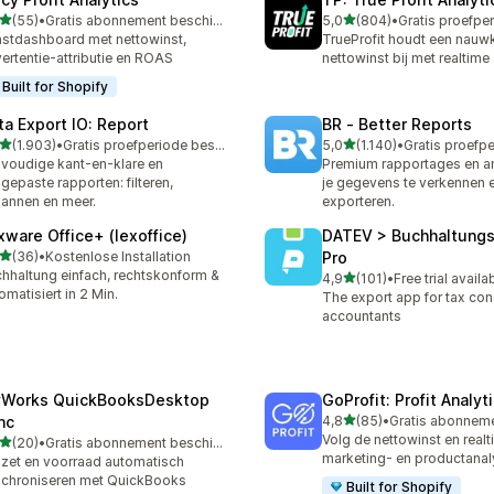
van 5 sterren
van 5 sterren
(55)
•
Gratis abonnement beschikbaar
5,0
(804)
•
recensies in totaal
804 recensies in totaal
stdashboard met nettowinst,
TrueProfit houdt een nauw
ertentie-attributie en ROAS
nettowinst bij met realtime
Built for Shopify
ta Export IO: Report
BR ‑ Better Reports
van 5 sterren
van 5 sterren
(1.903)
•
Gratis proefperiode beschikbaar
5,0
(1.140)
•
3 recensies in totaal
1140 recensies in totaal
voudige kant-en-klare en
Premium rapportages en a
gepaste rapporten: filteren,
je gegevens te verkennen e
lannen en meer.
exporteren.
xware Office+ (lexoffice)
DATEV > Buchhaltung
van 5 sterren
(36)
•
Kostenlose Installation
Pro
recensies in totaal
hhaltung einfach, rechtskonform &
van 5 sterren
4,9
(101)
•
Free trial availa
101 recensies in totaal
omatisiert in 2 Min.
The export app for tax con
accountants
Works QuickBooksDesktop
GoProfit: Profit Analyt
van 5 sterren
nc
4,8
(85)
•
85 recensies in totaal
Volg de nettowinst en real
van 5 sterren
(20)
•
Gratis abonnement beschikbaar
recensies in totaal
marketing- en productanal
et en voorraad automatisch
chroniseren met QuickBooks
Built for Shopify