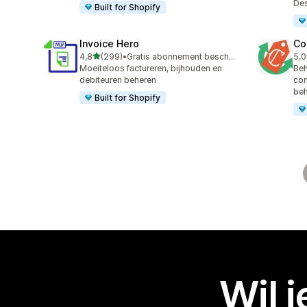
De
Built for Shopify
Invoice Hero
Co
van 5 sterren
4,8
(299)
•
Gratis abonnement beschikbaar
5,0
299 recensies in totaal
18 
Moeiteloos factureren, bijhouden en
Beh
debiteuren beheren
con
be
Built for Shopify
Wil 