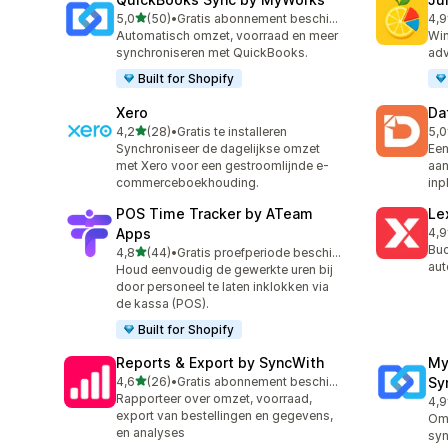
van 5 sterren
5,0
(50)
•
Gratis abonnement beschikbaar
4,9
50 recensies in totaal
55 
Automatisch omzet, voorraad en meer
Win
synchroniseren met QuickBooks.
adv
Built for Shopify
Xero
Da
van 5 sterren
4,2
(28)
•
Gratis te installeren
5,0
28 recensies in totaal
190
Synchroniseer de dagelijkse omzet
Een
met Xero voor een gestroomlijnde e-
aan
commerceboekhouding.
inp
POS Time Tracker by ATeam
Le
Apps
4,9
36 
Buc
van 5 sterren
4,8
(44)
•
Gratis proefperiode beschikbaar
44 recensies in totaal
aut
Houd eenvoudig de gewerkte uren bij
door personeel te laten inklokken via
de kassa (POS).
Built for Shopify
Reports & Export by SyncWith
My
van 5 sterren
4,6
(26)
•
Gratis abonnement beschikbaar
Sy
26 recensies in totaal
Rapporteer over omzet, voorraad,
4,9
20 
export van bestellingen en gegevens,
Omz
en analyses
syn