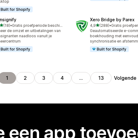
sktop
Built for Shopify
nsignify
Xero Bridge by Parex
van 5 sterren
van 5 sterren
(18)
•
Gratis proefperiode beschikbaar
4,9
(288)
•
recensies in totaal
288 recensies in totaal
eer de omzet en uitbetalingen van
Geautomatiseerde e-com
signanten naadloos vanuit je
boekhouding met eenvoud
heercentrum
synchronisatie en afstemm
Built for Shopify
Built for Shopify
Volgende
1
2
3
4
…
13
je een app toevo