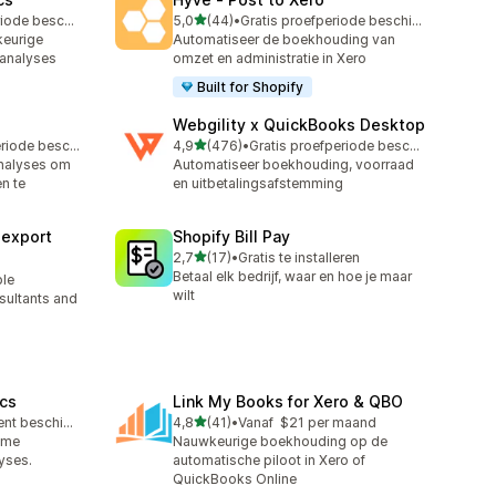
van 5 sterren
Gratis proefperiode beschikbaar
5,0
(44)
•
Gratis proefperiode beschikbaar
44 recensies in totaal
keurige
Automatiseer de boekhouding van
 analyses
omzet en administratie in Xero
Built for Shopify
Webgility x QuickBooks Desktop
van 5 sterren
Gratis proefperiode beschikbaar
4,9
(476)
•
Gratis proefperiode beschikbaar
476 recensies in totaal
nalyses om
Automatiseer boekhouding, voorraad
n te
en uitbetalingsafstemming
sexport
Shopify Bill Pay
van 5 sterren
2,7
(17)
•
Gratis te installeren
17 recensies in totaal
Betaal elk bedrijf, waar en hoe je maar
ble
wilt
sultants and
ics
Link My Books for Xero & QBO
van 5 sterren
Gratis abonnement beschikbaar
4,8
(41)
•
Vanaf $21 per maand
41 recensies in totaal
time
Nauwkeurige boekhouding op de
yses.
automatische piloot in Xero of
QuickBooks Online