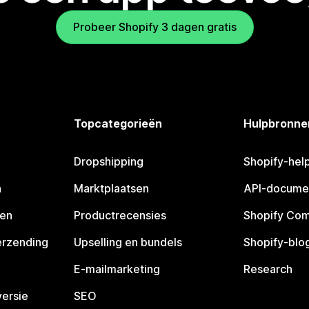
Probeer Shopify 3 dagen gratis
Topcategorieën
Hulpbronne
Dropshipping
Shopify-hel
n
Marktplaatsen
API-docume
pen
Productrecensies
Shopify Co
erzending
Upselling en bundels
Shopify-blo
E-mailmarketing
Research
ersie
SEO