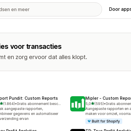
Door apps
es voor transacties
omt en zorg ervoor dat alles klopt.
port Pundit: Custom Reports
Mipler ‑ Custom Repo
van 5 sterren
van 5 sterren
(1.864)
•
Gratis abonnement beschikbaar
5,0
(595)
•
4 recensies in totaal
595 recensies in totaal
k aangepaste rapporten,
Aangepaste rapporten en 
bineer gegevens en automatiseer
maken voor omzet, voorra
verzending ervan
Built for Shopify
cy Profit Analytics
TP: True Profit Analyti