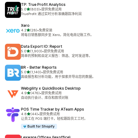
TP: True Profit Analytics
星（满分 5 星）
5.0
(803)
•
提供免费试用
总共 803 条评论
TrueProfit 通过实时分析准确跟踪净利润
Xero
星（满分 5 星）
4.2
(28)
•
免费安装
总共 28 条评论
将每日销售额同步至 Xero，简化电商记账工作。
Data Export IO: Report
星（满分 5 星）
5.0
(1,903)
•
提供免费试用
总共 1903 条评论
简单的预制和自定义报告：筛选、定时发送等。
BR ‑ Better Reports
星（满分 5 星）
5.0
(1,140)
•
提供免费试用
总共 1140 条评论
高级报告和分析功能，用于探索并导出您的数据。
Webgility x QuickBooks Desktop
星（满分 5 星）
4.9
(476)
•
提供免费试用
总共 476 条评论
自动执行会计、库存和款项对账
POS Time Tracker by ATeam Apps
星（满分 5 星）
4.8
(44)
•
提供免费试用
总共 44 条评论
让员工在 POS 端打卡，轻松跟踪员工工时。
Built for Shopify
Lexware Office+ (lexoffice)