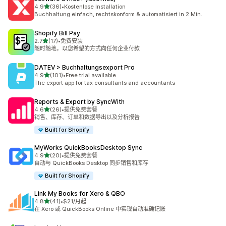
星（满分 5 星）
4.9
(36)
•
Kostenlose Installation
总共 36 条评论
Buchhaltung einfach, rechtskonform & automatisiert in 2 Min.
Shopify Bill Pay
星（满分 5 星）
2.7
(17)
•
免费安装
总共 17 条评论
随时随地，以您希望的方式向任何企业付款
DATEV > Buchhaltungsexport Pro
星（满分 5 星）
4.9
(101)
•
Free trial available
总共 101 条评论
The export app for tax consultants and accountants
Reports & Export by SyncWith
星（满分 5 星）
4.6
(26)
•
提供免费套餐
总共 26 条评论
销售、库存、订单和数据导出以及分析报告
Built for Shopify
MyWorks QuickBooksDesktop Sync
星（满分 5 星）
4.9
(20)
•
提供免费套餐
总共 20 条评论
自动与 QuickBooks Desktop 同步销售和库存
Built for Shopify
Link My Books for Xero & QBO
星（满分 5 星）
4.8
(41)
•
$21/月起
总共 41 条评论
在 Xero 或 QuickBooks Online 中实现自动准确记账