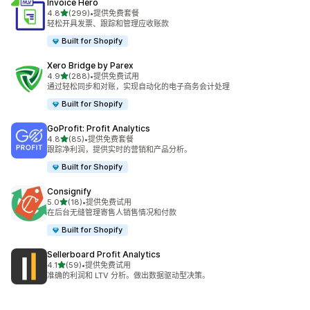
Invoice Hero
星（满分 5 星）
4.8
(299)
•
提供免费套餐
总共 299 条评论
轻松开具发票、跟踪和管理应收账款
Built for Shopify
Xero Bridge by Parex
星（满分 5 星）
4.9
(288)
•
提供免费试用
总共 288 条评论
通过轻松同步和对账，实现自动化的电子商务会计处理
Built for Shopify
GoProfit: Profit Analytics
星（满分 5 星）
4.8
(85)
•
提供免费套餐
总共 85 条评论
跟踪净利润，提供实时的营销和产品分析。
Built for Shopify
Consignify
星（满分 5 星）
5.0
(18)
•
提供免费试用
总共 18 条评论
在后台无缝管理寄售人销售情况和付款
Built for Shopify
Sellerboard Profit Analytics
星（满分 5 星）
4.1
(59)
•
提供免费试用
总共 59 条评论
准确的利润和 LTV 分析。做出数据驱动型决策。