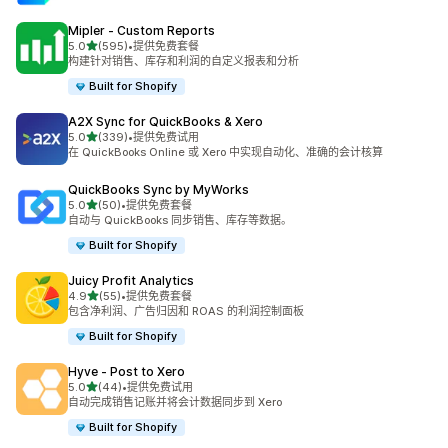
Mipler ‑ Custom Reports
星（满分 5 星）
5.0
(595)
•
提供免费套餐
总共 595 条评论
构建针对销售、库存和利润的自定义报表和分析
Built for Shopify
A2X Sync for QuickBooks & Xero
星（满分 5 星）
5.0
(339)
•
提供免费试用
总共 339 条评论
在 QuickBooks Online 或 Xero 中实现自动化、准确的会计核算
QuickBooks Sync by MyWorks
星（满分 5 星）
5.0
(50)
•
提供免费套餐
总共 50 条评论
自动与 QuickBooks 同步销售、库存等数据。
Built for Shopify
Juicy Profit Analytics
星（满分 5 星）
4.9
(55)
•
提供免费套餐
总共 55 条评论
包含净利润、广告归因和 ROAS 的利润控制面板
Built for Shopify
Hyve ‑ Post to Xero
星（满分 5 星）
5.0
(44)
•
提供免费试用
总共 44 条评论
自动完成销售记账并将会计数据同步到 Xero
Built for Shopify