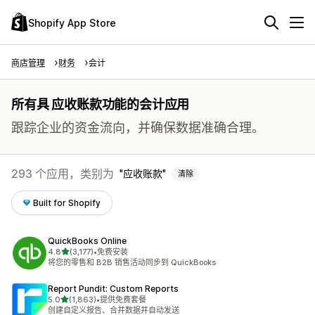
Shopify App Store
商店管理
财务
会计
所有具 应收账款功能的会计应用
跟踪企业的资金流向，并确保数据准确合理。
293 个应用，类别为
应收账款
清除
Built for Shopify
QuickBooks Online
星（满分 5 星）
4.8
(3,177)
•
免费安装
总共 3177 条评论
将您的零售和 B2B 销售活动同步到 QuickBooks
Report Pundit: Custom Reports
星（满分 5 星）
5.0
(1,863)
•
提供免费套餐
总共 1863 条评论
创建自定义报告、合并数据并自动发送