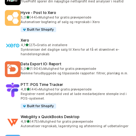
TrueProfit sporer din nøjagtige nettoprofit med analyser i realtid
Hyve ‑ Post to Xero
ud af 5 stjerner
5,0
(44)
•
Mulighed for gratis prøveperiode
44 anmeldelser i alt
Automatiser bogføring af salg og regnskab i Xero
Built for Shopify
Xero
ud af 5 stjerner
4,1
(27)
•
Gratis at installere
27 anmeldelser i alt
Synkroniser det daglige salg til Xero for at få et strømlinet e-
handelsregnskab.
Data Export IO: Report
ud af 5 stjerner
5,0
(1.904)
•
Mulighed for gratis prøveperiode
1904 anmeldelser i alt
Nemme forudbyggede og tilpassede rapporter: filtrer, planlæg m.m.
PTT: POS Time Tracker
ud af 5 stjerner
4,8
(44)
•
Mulighed for gratis prøveperiode
44 anmeldelser i alt
Registrer nemt arbejdstid ved at lade medarbejdere stemple ind i
POS-systemet.
Built for Shopify
Webgility x QuickBooks Desktop
ud af 5 stjerner
4,9
(475)
•
Mulighed for gratis prøveperiode
475 anmeldelser i alt
Automatiser regnskab, lagerstyring og afstemning af udbetalinger