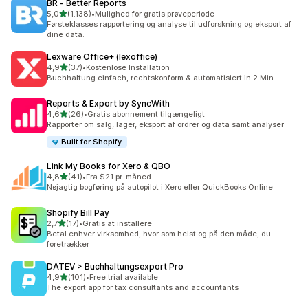
BR ‑ Better Reports
ud af 5 stjerner
5,0
(1.138)
•
Mulighed for gratis prøveperiode
1138 anmeldelser i alt
Førsteklasses rapportering og analyse til udforskning og eksport af
dine data.
Lexware Office+ (lexoffice)
ud af 5 stjerner
4,9
(37)
•
Kostenlose Installation
37 anmeldelser i alt
Buchhaltung einfach, rechtskonform & automatisiert in 2 Min.
Reports & Export by SyncWith
ud af 5 stjerner
4,6
(26)
•
Gratis abonnement tilgængeligt
26 anmeldelser i alt
Rapporter om salg, lager, eksport af ordrer og data samt analyser
Built for Shopify
Link My Books for Xero & QBO
ud af 5 stjerner
4,8
(41)
•
Fra $21 pr. måned
41 anmeldelser i alt
Nøjagtig bogføring på autopilot i Xero eller QuickBooks Online
Shopify Bill Pay
ud af 5 stjerner
2,7
(17)
•
Gratis at installere
17 anmeldelser i alt
Betal enhver virksomhed, hvor som helst og på den måde, du
foretrækker
DATEV > Buchhaltungsexport Pro
ud af 5 stjerner
4,9
(101)
•
Free trial available
101 anmeldelser i alt
The export app for tax consultants and accountants