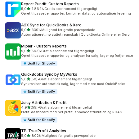
Report Pundit: Custom Reports
ud af 5 stjerner
5,0
(1.864)
•
Gratis abonnement tilgængeligt
1864 anmeldelser i alt
Opret tilpassede rapporter, kombiner data, og automatisér levering
A2X Sync for QuickBooks & Xero
ud af 5 stjerner
5,0
(339)
•
Mulighed for gratis prøveperiode
339 anmeldelser i alt
Automatiseret, nøjagtigt regnskab i QuickBooks Online eller Xero
Mipler ‑ Custom Reports
ud af 5 stjerner
5,0
(593)
•
Gratis abonnement tilgængeligt
593 anmeldelser i alt
Opret tilpassede rapporter og analyser for salg, lager og fortjeneste
Built for Shopify
QuickBooks Sync by MyWorks
ud af 5 stjerner
5,0
(50)
•
Gratis abonnement tilgængeligt
50 anmeldelser i alt
Synkroniser automatisk salg, lager med mere med QuickBooks.
Built for Shopify
Juicy Attribution & Profit
ud af 5 stjerner
4,9
(55)
•
Gratis abonnement tilgængeligt
55 anmeldelser i alt
Profit-dashboard med net profit, annonceattribution og ROAS
Built for Shopify
TP: True Profit Analytics
ud af 5 stjerner
5,0
(802)
•
Mulighed for gratis prøveperiode
802 anmeldelser i alt