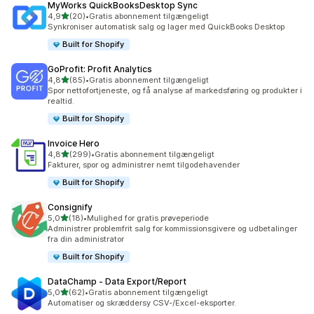
MyWorks QuickBooksDesktop Sync
ud af 5 stjerner
4,9
(20)
•
Gratis abonnement tilgængeligt
20 anmeldelser i alt
Synkroniser automatisk salg og lager med QuickBooks Desktop
Built for Shopify
GoProfit: Profit Analytics
ud af 5 stjerner
4,8
(85)
•
Gratis abonnement tilgængeligt
85 anmeldelser i alt
Spor nettofortjeneste, og få analyse af markedsføring og produkter i
realtid.
Built for Shopify
Invoice Hero
ud af 5 stjerner
4,8
(299)
•
Gratis abonnement tilgængeligt
299 anmeldelser i alt
Fakturer, spor og administrer nemt tilgodehavender
Built for Shopify
Consignify
ud af 5 stjerner
5,0
(18)
•
Mulighed for gratis prøveperiode
18 anmeldelser i alt
Administrer problemfrit salg for kommissionsgivere og udbetalinger
fra din administrator
Built for Shopify
DataChamp ‑ Data Export/Report
ud af 5 stjerner
5,0
(62)
•
Gratis abonnement tilgængeligt
62 anmeldelser i alt
Automatiser og skræddersy CSV-/Excel-eksporter.