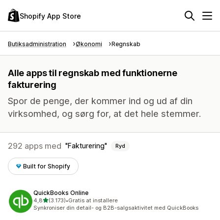
Shopify App Store
Butiksadministration
Økonomi
Regnskab
Alle apps til regnskab med funktionerne
fakturering
Spor de penge, der kommer ind og ud af din
virksomhed, og sørg for, at det hele stemmer.
292 apps med
Fakturering
Ryd
Built for Shopify
QuickBooks Online
ud af 5 stjerner
4,8
(3.173)
•
Gratis at installere
3173 anmeldelser i alt
Synkroniser din detail- og B2B-salgsaktivitet med QuickBooks