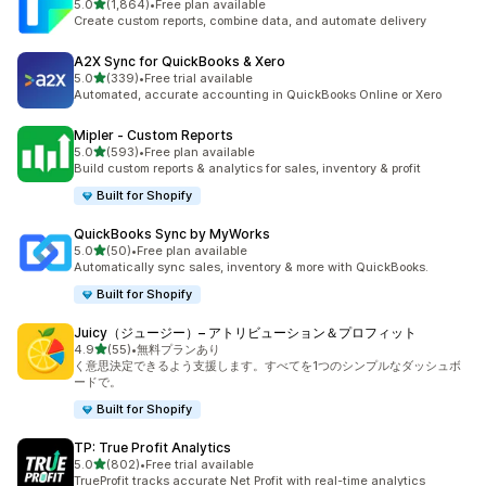
5つ星中
5.0
(1,864)
•
Free plan available
合計レビュー数：1864件
Create custom reports, combine data, and automate delivery
A2X Sync for QuickBooks & Xero
5つ星中
5.0
(339)
•
Free trial available
合計レビュー数：339件
Automated, accurate accounting in QuickBooks Online or Xero
Mipler ‑ Custom Reports
5つ星中
5.0
(593)
•
Free plan available
合計レビュー数：593件
Build custom reports & analytics for sales, inventory & profit
Built for Shopify
QuickBooks Sync by MyWorks
5つ星中
5.0
(50)
•
Free plan available
合計レビュー数：50件
Automatically sync sales, inventory & more with QuickBooks.
Built for Shopify
Juicy（ジュージー）– アトリビューション＆プロフィット
5つ星中
4.9
(55)
•
無料プランあり
合計レビュー数：55件
く意思決定できるよう支援します。すべてを1つのシンプルなダッシュボ
ードで。
Built for Shopify
TP: True Profit Analytics
5つ星中
5.0
(802)
•
Free trial available
合計レビュー数：802件
TrueProfit tracks accurate Net Profit with real-time analytics