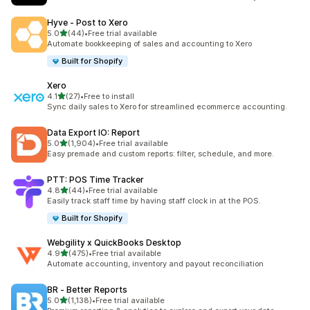
Hyve ‑ Post to Xero
5つ星中
5.0
(44)
•
Free trial available
合計レビュー数：44件
Automate bookkeeping of sales and accounting to Xero
Built for Shopify
Xero
5つ星中
4.1
(27)
•
Free to install
合計レビュー数：27件
Sync daily sales to Xero for streamlined ecommerce accounting.
Data Export IO: Report
5つ星中
5.0
(1,904)
•
Free trial available
合計レビュー数：1904件
Easy premade and custom reports: filter, schedule, and more.
PTT: POS Time Tracker
5つ星中
4.8
(44)
•
Free trial available
合計レビュー数：44件
Easily track staff time by having staff clock in at the POS.
Built for Shopify
Webgility x QuickBooks Desktop
5つ星中
4.9
(475)
•
Free trial available
合計レビュー数：475件
Automate accounting, inventory and payout reconciliation
BR ‑ Better Reports
5つ星中
5.0
(1,138)
•
Free trial available
合計レビュー数：1138件