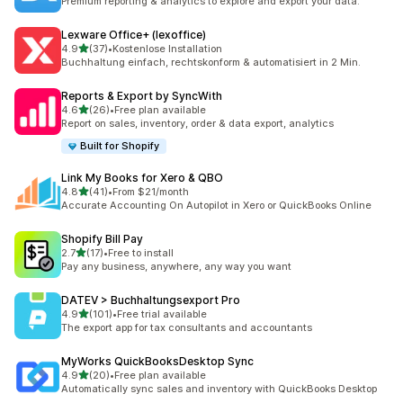
Premium reporting & analytics to explore and export your data.
Lexware Office+ (lexoffice)
5つ星中
4.9
(37)
•
Kostenlose Installation
合計レビュー数：37件
Buchhaltung einfach, rechtskonform & automatisiert in 2 Min.
Reports & Export by SyncWith
5つ星中
4.6
(26)
•
Free plan available
合計レビュー数：26件
Report on sales, inventory, order & data export, analytics
Built for Shopify
Link My Books for Xero & QBO
5つ星中
4.8
(41)
•
From $21/month
合計レビュー数：41件
Accurate Accounting On Autopilot in Xero or QuickBooks Online
Shopify Bill Pay
5つ星中
2.7
(17)
•
Free to install
合計レビュー数：17件
Pay any business, anywhere, any way you want
DATEV > Buchhaltungsexport Pro
5つ星中
4.9
(101)
•
Free trial available
合計レビュー数：101件
The export app for tax consultants and accountants
MyWorks QuickBooksDesktop Sync
5つ星中
4.9
(20)
•
Free plan available
合計レビュー数：20件
Automatically sync sales and inventory with QuickBooks Desktop