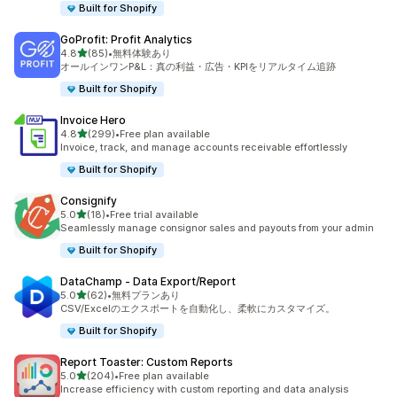
Built for Shopify
GoProfit: Profit Analytics
5つ星中
4.8
(85)
•
無料体験あり
合計レビュー数：85件
オールインワンP&L：真の利益・広告・KPIをリアルタイム追跡
Built for Shopify
Invoice Hero
5つ星中
4.8
(299)
•
Free plan available
合計レビュー数：299件
Invoice, track, and manage accounts receivable effortlessly
Built for Shopify
Consignify
5つ星中
5.0
(18)
•
Free trial available
合計レビュー数：18件
Seamlessly manage consignor sales and payouts from your admin
Built for Shopify
DataChamp ‑ Data Export/Report
5つ星中
5.0
(62)
•
無料プランあり
合計レビュー数：62件
CSV/Excelのエクスポートを自動化し、柔軟にカスタマイズ。
Built for Shopify
Report Toaster: Custom Reports
5つ星中
5.0
(204)
•
Free plan available
合計レビュー数：204件
Increase efficiency with custom reporting and data analysis