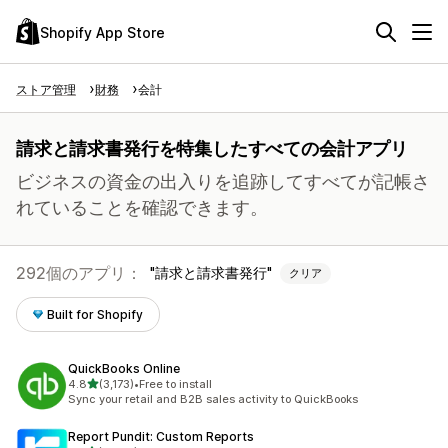
Shopify App Store
ストア管理
財務
会計
請求と請求書発行を特集したすべての会計アプリ
ビジネスの資金の出入りを追跡してすべてが記帳さ
れていることを確認できます。
292個のアプリ：
請求と請求書発行
クリア
Built for Shopify
QuickBooks Online
5つ星中
4.8
(3,173)
•
Free to install
合計レビュー数：3173件
Sync your retail and B2B sales activity to QuickBooks
Report Pundit: Custom Reports