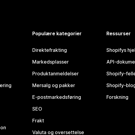
Populære kategorier
Ressurser
Direktefrakting
Shopifys hje
Markedsplasser
API-dokume
Produktanmeldelser
Shopify-fel
vering
Mersalg og pakker
Shopify-blo
E-postmarkedsføring
Forskning
SEO
Frakt
jon
Valuta og oversettelse