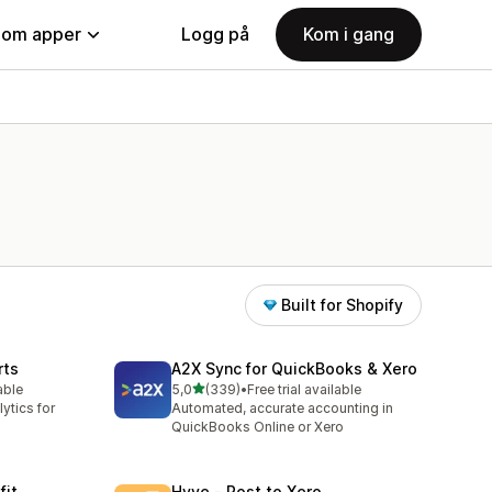
nom apper
Logg på
Kom i gang
Built for Shopify
rts
A2X Sync for QuickBooks & Xero
av 5 stjerner
able
5,0
(339)
•
Free trial available
Totalt 339 omtaler
ytics for
Automated, accurate accounting in
QuickBooks Online or Xero
fit
Hyve ‑ Post to Xero