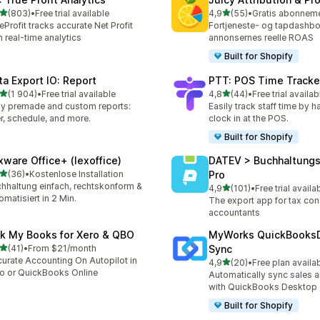
av 5 stjerner
av 5 stjerner
(803)
•
Free trial available
4,9
(55)
•
alt 803 omtaler
Totalt 55 omtaler
eProfit tracks accurate Net Profit
Fortjeneste- og tapdashbor
h real-time analytics
annonsernes reelle ROAS
Built for Shopify
ta Export IO: Report
PTT: POS Time Tracke
av 5 stjerner
av 5 stjerner
(1 904)
•
Free trial available
4,8
(44)
•
Free trial availab
alt 1904 omtaler
Totalt 44 omtaler
y premade and custom reports:
Easily track staff time by h
ter, schedule, and more.
clock in at the POS.
Built for Shopify
xware Office+ (lexoffice)
DATEV > Buchhaltung
av 5 stjerner
(36)
•
Kostenlose Installation
Pro
alt 36 omtaler
hhaltung einfach, rechtskonform &
av 5 stjerner
4,9
(101)
•
Free trial availa
Totalt 101 omtaler
omatisiert in 2 Min.
The export app for tax con
accountants
nk My Books for Xero & QBO
MyWorks QuickBooks
av 5 stjerner
(41)
•
From $21/month
Sync
alt 41 omtaler
urate Accounting On Autopilot in
av 5 stjerner
4,9
(20)
•
Free plan availa
Totalt 20 omtaler
o or QuickBooks Online
Automatically sync sales a
with QuickBooks Desktop
Built for Shopify