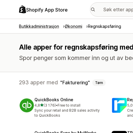
Shopify App Store
Butikkadministrasjon
Økonomi
Regnskapsføring
Alle apper for regnskapsføring med
Spor penger som kommer inn og ut av bedr
293 apper med
Fakturering
Tøm
QuickBooks Online
Re
av 5 stjerner
4,8
(3 176)
•
Free to install
5,0
Totalt 3176 omtaler
Tot
Sync your retail and B2B sales activity
Cre
to QuickBooks
and
QuickBooks Sync by MyWorks
TP