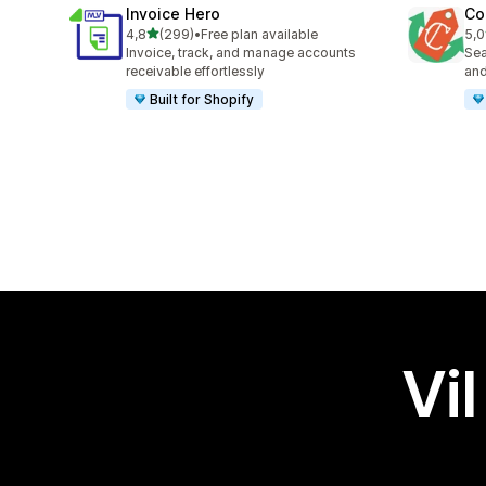
Invoice Hero
Co
av 5 stjerner
4,8
(299)
•
Free plan available
5,0
Totalt 299 omtaler
Tot
Invoice, track, and manage accounts
Sea
receivable effortlessly
and
Built for Shopify
Vil