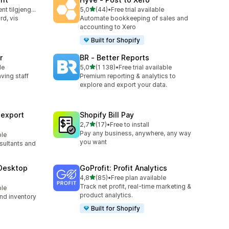
av 5 stjerner
Gratis abonnement tilgjengelig
5,0
(44)
•
Free trial available
Totalt 44 omtaler
d, vis
Automate bookkeeping of sales and
accounting to Xero
Built for Shopify
r
BR ‑ Better Reports
av 5 stjerner
le
5,0
(1 138)
•
Free trial available
Totalt 1138 omtaler
aving staff
Premium reporting & analytics to
explore and export your data.
sexport
Shopify Bill Pay
av 5 stjerner
2,7
(17)
•
Free to install
Totalt 17 omtaler
Pay any business, anywhere, any way
ble
you want
sultants and
Desktop
GoProfit: Profit Analytics
av 5 stjerner
4,8
(85)
•
Free plan available
Totalt 85 omtaler
Track net profit, real-time marketing &
ble
product analytics.
nd inventory
Built for Shopify