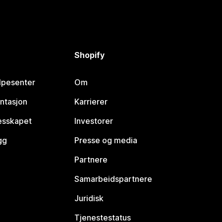
Shopify
lpesenter
Om
ntasjon
Karrierer
lesskapet
Investorer
gg
Presse og media
Partnere
Samarbeidspartnere
Juridisk
Tjenestestatus