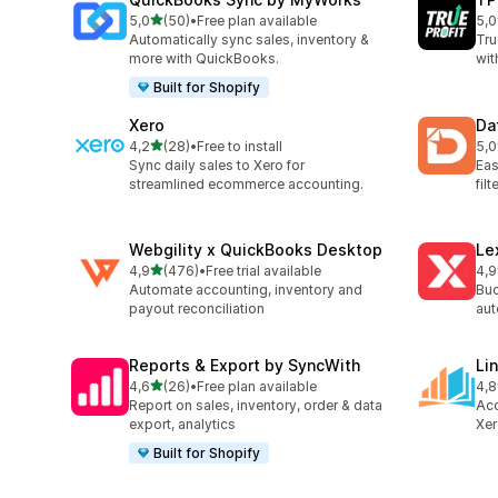
av 5 stjerner
5,0
(50)
•
Free plan available
5,0
Totalt 50 omtaler
Tot
Automatically sync sales, inventory &
Tru
more with QuickBooks.
wit
Built for Shopify
Xero
Da
av 5 stjerner
4,2
(28)
•
Free to install
5,0
Totalt 28 omtaler
Tot
Sync daily sales to Xero for
Eas
streamlined ecommerce accounting.
fil
Webgility x QuickBooks Desktop
Le
av 5 stjerner
4,9
(476)
•
Free trial available
4,9
Totalt 476 omtaler
Tot
Automate accounting, inventory and
Buc
payout reconciliation
aut
Reports & Export by SyncWith
Li
av 5 stjerner
4,6
(26)
•
Free plan available
4,8
Totalt 26 omtaler
Tot
Report on sales, inventory, order & data
Acc
export, analytics
Xer
Built for Shopify