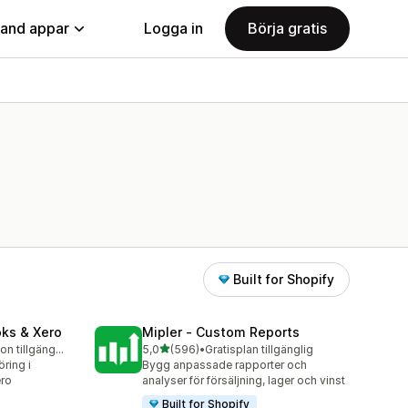
land appar
Logga in
Börja gratis
Built for Shopify
oks & Xero
Mipler ‑ Custom Reports
av 5 stjärnor
Gratis testversion tillgänglig
5,0
(596)
•
Gratisplan tillgänglig
596 recensioner totalt
ring i
Bygg anpassade rapporter och
ero
analyser för försäljning, lager och vinst
Built for Shopify