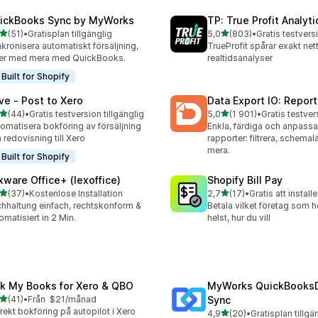
ickBooks Sync by MyWorks
TP: True Profit Analyti
av 5 stjärnor
av 5 stjärnor
(51)
•
Gratisplan tillgänglig
5,0
(803)
•
recensioner totalt
803 recensioner totalt
kronisera automatiskt försäljning,
TrueProfit spårar exakt ne
er med mera med QuickBooks.
realtidsanalyser
Built for Shopify
ve ‑ Post to Xero
Data Export IO: Report
av 5 stjärnor
av 5 stjärnor
(44)
•
Gratis testversion tillgänglig
5,0
(1 901)
•
recensioner totalt
1901 recensioner totalt
omatisera bokföring av försäljning
Enkla, färdiga och anpass
 redovisning till Xero
rapporter: filtrera, schem
mera.
Built for Shopify
xware Office+ (lexoffice)
Shopify Bill Pay
av 5 stjärnor
av 5 stjärnor
(37)
•
Kostenlose Installation
2,7
(17)
•
Gratis att installe
recensioner totalt
17 recensioner totalt
hhaltung einfach, rechtskonform &
Betala vilket företag som h
omatisiert in 2 Min.
helst, hur du vill
nk My Books for Xero & QBO
MyWorks QuickBooks
av 5 stjärnor
(41)
•
Från $21/månad
Sync
recensioner totalt
rekt bokföring på autopilot i Xero
av 5 stjärnor
4,9
(20)
•
Gratisplan tillgä