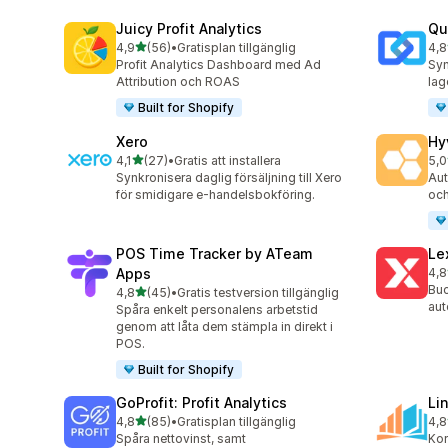
Juicy Profit Analytics
Qu
av 5 stjärnor
4,9
(56)
•
Gratisplan tillgänglig
4,8
56 recensioner totalt
51 
Profit Analytics Dashboard med Ad
Syn
Attribution och ROAS
lag
Built for Shopify
Xero
Hy
av 5 stjärnor
4,1
(27)
•
Gratis att installera
5,0
27 recensioner totalt
44 
Synkronisera daglig försäljning till Xero
Aut
för smidigare e-handelsbokföring.
och
POS Time Tracker by ATeam
Le
Apps
4,8
37 
Buc
av 5 stjärnor
4,8
(45)
•
Gratis testversion tillgänglig
45 recensioner totalt
aut
Spåra enkelt personalens arbetstid
genom att låta dem stämpla in direkt i
POS.
Built for Shopify
GoProfit: Profit Analytics
Li
av 5 stjärnor
4,8
(85)
•
Gratisplan tillgänglig
4,8
85 recensioner totalt
41 
Spåra nettovinst, samt
Kor