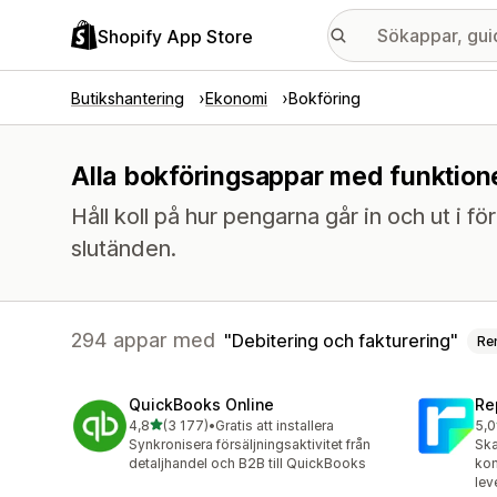
Shopify App Store
Butikshantering
Ekonomi
Bokföring
Alla bokföringsappar med funktione
Håll koll på hur pengarna går in och ut i för
slutänden.
294 appar med
Debitering och fakturering
Re
QuickBooks Online
Re
av 5 stjärnor
4,8
(3 177)
•
Gratis att installera
5,0
3177 recensioner totalt
186
Synkronisera försäljningsaktivitet från
Ska
detaljhandel och B2B till QuickBooks
kom
lev