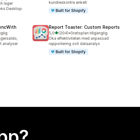
kundreskontra enkelt
ch lager
oks Desktop
Built for Shopify
yncWith
Report Toaster: Custom Reports
av 5 stjärnor
nglig
5,0
(204)
•
Gratisplan tillgänglig
204 recensioner totalt
lagersaldo,
Öka effektiviteten med anpassad
t analyser
rapportering och dataanalys
Built for Shopify
app?