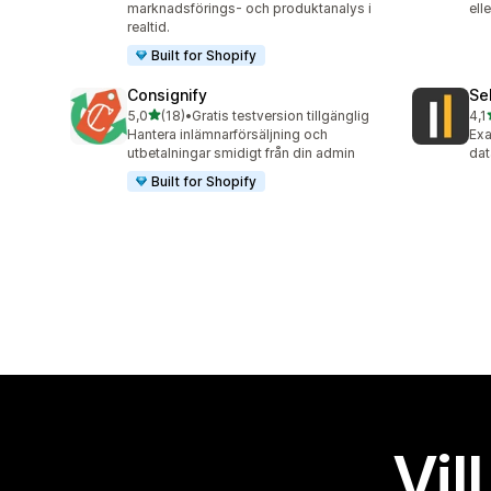
marknadsförings- och produktanalys i
ell
realtid.
Built for Shopify
Consignify
Se
av 5 stjärnor
5,0
(18)
•
Gratis testversion tillgänglig
4,1
18 recensioner totalt
59 
Hantera inlämnarförsäljning och
Exa
utbetalningar smidigt från din admin
dat
Built for Shopify
Vil