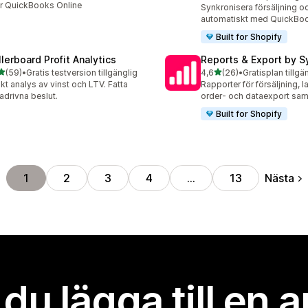
20 recensioner totalt
er QuickBooks Online
Synkronisera försäljning o
automatiskt med QuickBo
Built for Shopify
llerboard Profit Analytics
Reports & Export by S
av 5 stjärnor
av 5 stjärnor
(59)
•
Gratis testversion tillgänglig
4,6
(26)
•
Gratisplan tillgä
recensioner totalt
26 recensioner totalt
kt analys av vinst och LTV. Fatta
Rapporter för försäljning, 
adrivna beslut.
order- och dataexport sam
Built for Shopify
Nästa
1
2
3
4
…
13
l du lägga till en 