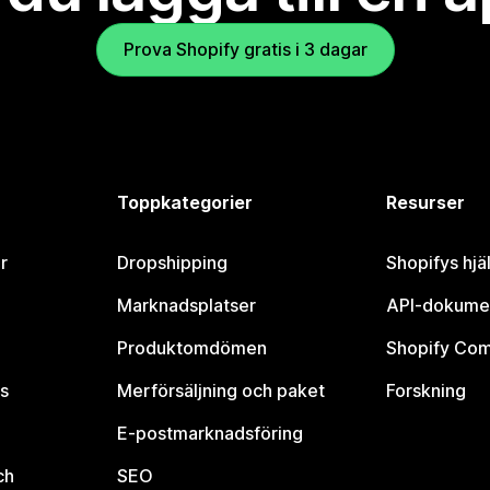
Prova Shopify gratis i 3 dagar
Toppkategorier
Resurser
r
Dropshipping
Shopifys hjä
Marknadsplatser
API-dokume
Produktomdömen
Shopify Co
s
Merförsäljning och paket
Forskning
E-postmarknadsföring
ch
SEO