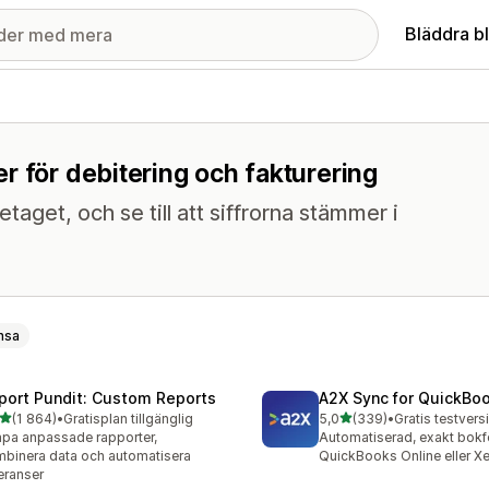
Bläddra b
r för debitering och fakturering
etaget, och se till att siffrorna stämmer i
nsa
port Pundit: Custom Reports
A2X Sync for QuickBo
av 5 stjärnor
av 5 stjärnor
(1 864)
•
Gratisplan tillgänglig
5,0
(339)
•
4 recensioner totalt
339 recensioner totalt
pa anpassade rapporter,
Automatiserad, exakt bokfö
binera data och automatisera
QuickBooks Online eller X
eranser