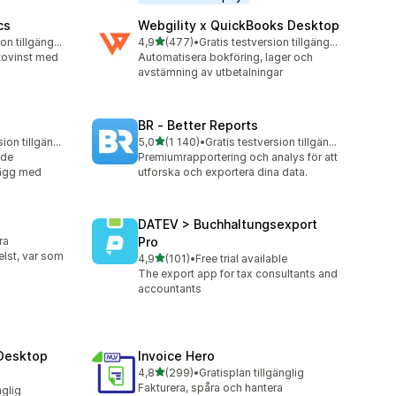
cs
Webgility x QuickBooks Desktop
av 5 stjärnor
Gratis testversion tillgänglig
4,9
(477)
•
Gratis testversion tillgänglig
477 recensioner totalt
ttovinst med
Automatisera bokföring, lager och
avstämning av utbetalningar
BR ‑ Better Reports
av 5 stjärnor
Gratis testversion tillgänglig
5,0
(1 140)
•
Gratis testversion tillgänglig
1140 recensioner totalt
ade
Premiumrapportering och analys för att
alägg med
utforska och exportera dina data.
DATEV > Buchhaltungsexport
ra
Pro
elst, var som
av 5 stjärnor
4,9
(101)
•
Free trial available
101 recensioner totalt
The export app for tax consultants and
accountants
Desktop
Invoice Hero
av 5 stjärnor
4,8
(299)
•
Gratisplan tillgänglig
299 recensioner totalt
Fakturera, spåra och hantera
nglig