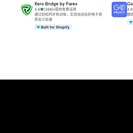
Xero Bridge by Parex
GoP
星（满分 5 星）
4.9
(288)
•
提供免费试用
4.8
总共 288 条评论
总共
通过轻松同步和对账，实现自动化的电子商
跟
务会计处理
Built for Shopify