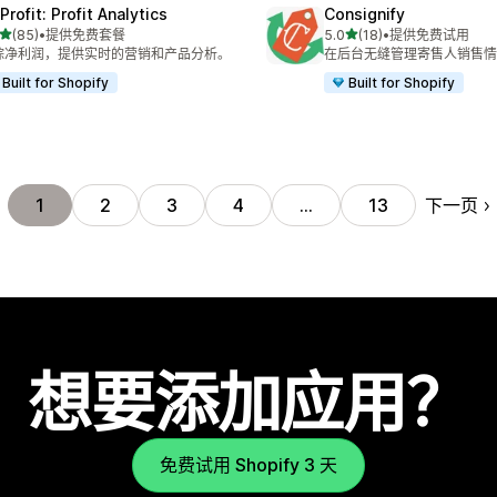
rofit: Profit Analytics
Consignify
星（满分 5 星）
星（满分 5 星）
(85)
•
提供免费套餐
5.0
(18)
•
提供免费试用
 85 条评论
总共 18 条评论
踪净利润，提供实时的营销和产品分析。
在后台无缝管理寄售人销售情
Built for Shopify
Built for Shopify
下一页
1
2
3
4
…
13
想要添加应用？
免费试用 Shopify 3 天