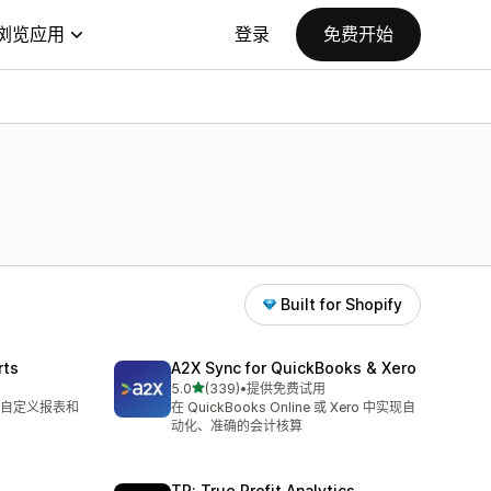
浏览应用
登录
免费开始
Built for Shopify
rts
A2X Sync for QuickBooks & Xero
星（满分 5 星）
5.0
(339)
•
提供免费试用
总共 339 条评论
自定义报表和
在 QuickBooks Online 或 Xero 中实现自
动化、准确的会计核算
TP: True Profit Analytics