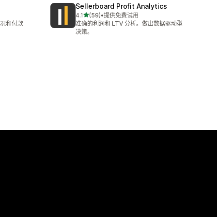
Sellerboard Profit Analytics
星（满分 5 星）
4.1
(59)
•
提供免费试用
总共 59 条评论
况和付款
准确的利润和 LTV 分析。做出数据驱动型
决策。