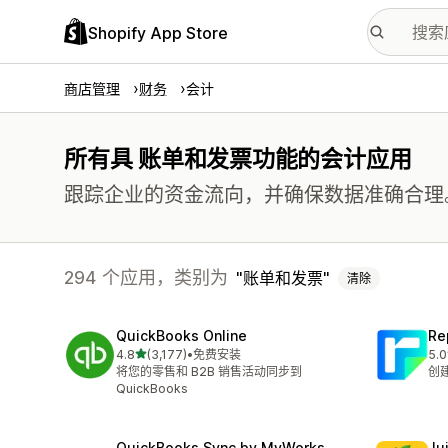
Shopify App Store
商店管理
财务
会计
所有具 账单和发票功能的会计应用
跟踪企业的资金流向，并确保数据准确合理
294 个应用，类别为
账单和发票
清除
QuickBooks Online
Re
星（满分 5 星）
4.8
(3,177)
•
免费安装
5.0
总共 3177 条评论
总共
将您的零售和 B2B 销售活动同步到
创
QuickBooks
QuickBooks Sync by MyWorks
Jui