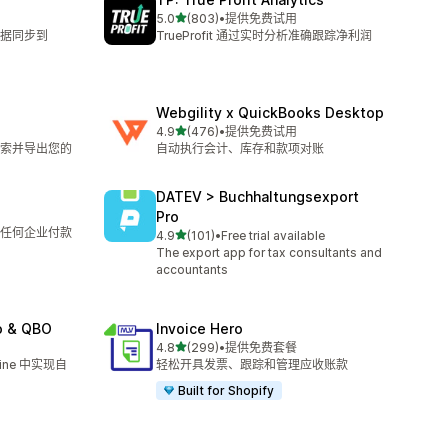
星（满分 5 星）
5.0
(803)
•
提供免费试用
总共 803 条评论
据同步到
TrueProfit 通过实时分析准确跟踪净利润
Webgility x QuickBooks Desktop
星（满分 5 星）
4.9
(476)
•
提供免费试用
总共 476 条评论
索并导出您的
自动执行会计、库存和款项对账
DATEV > Buchhaltungsexport
Pro
任何企业付款
星（满分 5 星）
4.9
(101)
•
Free trial available
总共 101 条评论
The export app for tax consultants and
accountants
o & QBO
Invoice Hero
星（满分 5 星）
4.8
(299)
•
提供免费套餐
总共 299 条评论
nline 中实现自
轻松开具发票、跟踪和管理应收账款
Built for Shopify