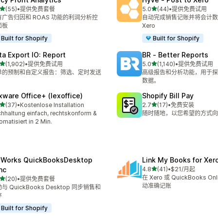
星（满分 5 星）
星（满分 5 星）
(55)
•
提供免费套餐
5.0
(44)
•
提供免费试用
 55 条评论
总共 44 条评论
有广告归因和 ROAS 功能的利润分析控
自动完成销售记账并将会计数
面板
Xero
Built for Shopify
Built for Shopify
ta Export IO: Report
BR ‑ Better Reports
星（满分 5 星）
星（满分 5 星）
(1,902)
•
提供免费试用
5.0
(1,140)
•
提供免费试用
 1902 条评论
总共 1140 条评论
单的预制和自定义报告：筛选、定时发送
高级报告和分析功能，用于探
。
数据。
xware Office+ (lexoffice)
Shopify Bill Pay
星（满分 5 星）
星（满分 5 星）
(37)
•
Kostenlose Installation
2.7
(17)
•
免费安装
 37 条评论
总共 17 条评论
hhaltung einfach, rechtskonform &
随时随地，以您希望的方式向
omatisiert in 2 Min.
Works QuickBooksDesktop
Link My Books for Xer
星（满分 5 星）
nc
4.8
(41)
•
$21/月起
总共 41 条评论
在 Xero 或 QuickBooks O
星（满分 5 星）
(20)
•
提供免费套餐
 20 条评论
动准确记账
与 QuickBooks Desktop 同步销售和
存
Built for Shopify