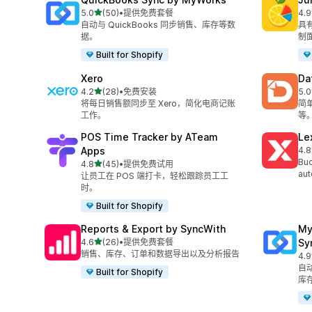
星（满分 5 星）
5.0
(50)
•
提供免费套餐
4.9
总共 50 条评论
总共
自动与 QuickBooks 同步销售、库存等数
具
据。
制
Built for Shopify
Xero
Da
星（满分 5 星）
4.2
(28)
•
免费安装
5.0
总共 28 条评论
总共
将每日销售额同步至 Xero，简化电商记账
简
工作。
等
POS Time Tracker by ATeam
Le
Apps
4.8
总共
Buc
星（满分 5 星）
4.8
(45)
•
提供免费试用
总共 45 条评论
aut
让员工在 POS 端打卡，轻松跟踪员工工
时。
Built for Shopify
Reports & Export by SyncWith
My
星（满分 5 星）
4.6
(26)
•
提供免费套餐
Sy
总共 26 条评论
销售、库存、订单和数据导出以及分析报告
4.9
总共
自动
Built for Shopify
库