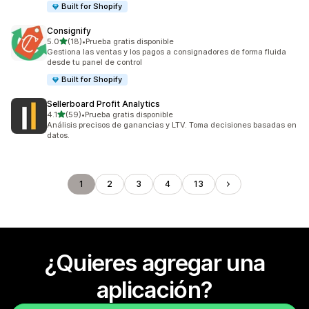
Built for Shopify
Consignify
de 5 estrellas
5.0
(18)
•
Prueba gratis disponible
18 reseñas en total
Gestiona las ventas y los pagos a consignadores de forma fluida
desde tu panel de control
Built for Shopify
Sellerboard Profit Analytics
de 5 estrellas
4.1
(59)
•
Prueba gratis disponible
59 reseñas en total
Análisis precisos de ganancias y LTV. Toma decisiones basadas en
datos.
1
2
3
4
13
¿Quieres agregar una
aplicación?