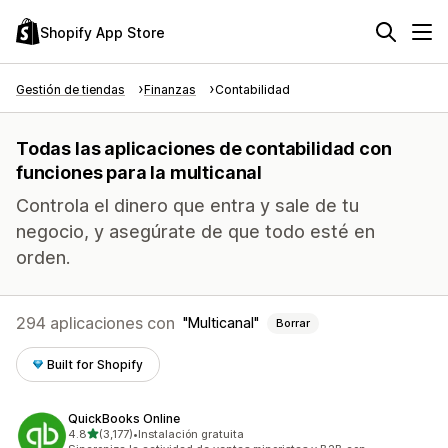
Shopify App Store
Gestión de tiendas
Finanzas
Contabilidad
Todas las aplicaciones de contabilidad con
funciones para la multicanal
Controla el dinero que entra y sale de tu
negocio, y asegúrate de que todo esté en
orden.
294 aplicaciones con
Multicanal
Borrar
Built for Shopify
QuickBooks Online
de 5 estrellas
4.8
(3,177)
•
Instalación gratuita
3177 reseñas en total