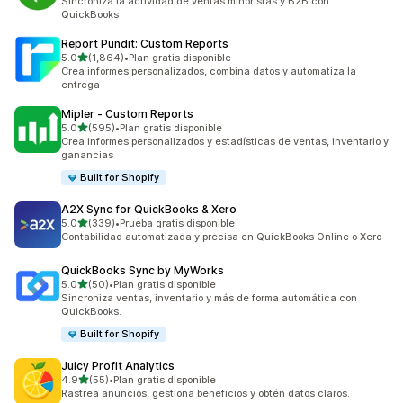
Sincroniza la actividad de ventas minoristas y B2B con
QuickBooks
Report Pundit: Custom Reports
de 5 estrellas
5.0
(1,864)
•
Plan gratis disponible
1864 reseñas en total
Crea informes personalizados, combina datos y automatiza la
entrega
Mipler ‑ Custom Reports
de 5 estrellas
5.0
(595)
•
Plan gratis disponible
595 reseñas en total
Crea informes personalizados y estadísticas de ventas, inventario y
ganancias
Built for Shopify
A2X Sync for QuickBooks & Xero
de 5 estrellas
5.0
(339)
•
Prueba gratis disponible
339 reseñas en total
Contabilidad automatizada y precisa en QuickBooks Online o Xero
QuickBooks Sync by MyWorks
de 5 estrellas
5.0
(50)
•
Plan gratis disponible
50 reseñas en total
Sincroniza ventas, inventario y más de forma automática con
QuickBooks.
Built for Shopify
Juicy Profit Analytics
de 5 estrellas
4.9
(55)
•
Plan gratis disponible
55 reseñas en total
Rastrea anuncios, gestiona beneficios y obtén datos claros.