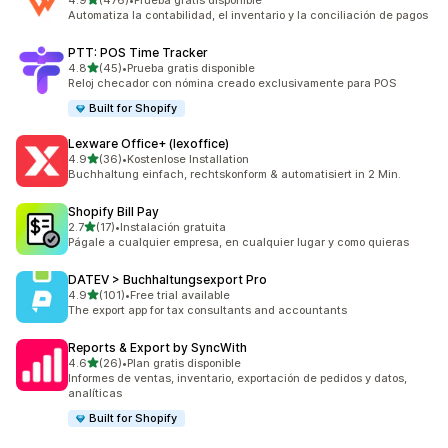
4.9
(476)
•
Prueba gratis disponible
476 reseñas en total
Automatiza la contabilidad, el inventario y la conciliación de pagos
PTT: POS Time Tracker
de 5 estrellas
4.8
(45)
•
Prueba gratis disponible
45 reseñas en total
Reloj checador con nómina creado exclusivamente para POS
Built for Shopify
Lexware Office+ (lexoffice)
de 5 estrellas
4.9
(36)
•
Kostenlose Installation
36 reseñas en total
Buchhaltung einfach, rechtskonform & automatisiert in 2 Min.
Shopify Bill Pay
de 5 estrellas
2.7
(17)
•
Instalación gratuita
17 reseñas en total
Págale a cualquier empresa, en cualquier lugar y como quieras
DATEV > Buchhaltungsexport Pro
de 5 estrellas
4.9
(101)
•
Free trial available
101 reseñas en total
The export app for tax consultants and accountants
Reports & Export by SyncWith
de 5 estrellas
4.6
(26)
•
Plan gratis disponible
26 reseñas en total
Informes de ventas, inventario, exportación de pedidos y datos,
analíticas
Built for Shopify