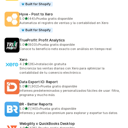
Built for Shopify
Hyve ‑ Post to Xero
de 5 estrellas
5.0
(44)
•
Prueba gratis disponible
44 reseñas en total
Automatiza el registro de ventas y la contabilidad en Xero
Built for Shopify
TrueProfit: Profit Analytics
de 5 estrellas
5.0
(803)
•
Prueba gratis disponible
803 reseñas en total
Conoce tu beneficio neto exacto con análisis en tiempo real.
Xero
de 5 estrellas
4.2
(28)
•
Instalación gratuita
28 reseñas en total
Sincroniza las ventas diarias con Xero para optimizar la
contabilidad de tu comercio electrónico.
Data Export IO: Report
de 5 estrellas
5.0
(1,902)
•
Prueba gratis disponible
1902 reseñas en total
Informes predeterminados y personalizados fáciles de usar: filtra,
programa y mucho más.
BR ‑ Better Reports
de 5 estrellas
5.0
(1,140)
•
Prueba gratis disponible
1140 reseñas en total
Informes y analíticas premium para explorar y exportar tus datos.
Webgility x QuickBooks Desktop
de 5 estrellas