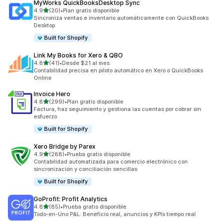
MyWorks QuickBooksDesktop Sync
de 5 estrellas
4.9
(20)
•
Plan gratis disponible
20 reseñas en total
Sincroniza ventas e inventario automáticamente con QuickBooks
Desktop
Built for Shopify
Link My Books for Xero & QBO
de 5 estrellas
4.8
(41)
•
Desde $21 al mes
41 reseñas en total
Contabilidad precisa en piloto automático en Xero o QuickBooks
Online
Invoice Hero
de 5 estrellas
4.8
(299)
•
Plan gratis disponible
299 reseñas en total
Factura, haz seguimiento y gestiona las cuentas por cobrar sin
esfuerzo
Built for Shopify
Xero Bridge by Parex
de 5 estrellas
4.9
(288)
•
Prueba gratis disponible
288 reseñas en total
Contabilidad automatizada para comercio electrónico con
sincronización y conciliación sencillas
Built for Shopify
GoProfit: Profit Analytics
de 5 estrellas
4.8
(85)
•
Prueba gratis disponible
85 reseñas en total
Todo-en-Uno P&L: Beneficio real, anuncios y KPIs tiempo real