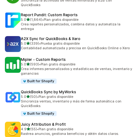
Sincroniza la actividad de ventas minoristas y B2B con
QuickBooks
Report Pundit: Custom Reports
de 5 estrellas
5.0
(1,864)
•
Plan gratis disponible
1864 reseñas en total
Crea reportes personalizados, combina datos y automatiza la
entrega
A2X Sync for QuickBooks & Xero
de 5 estrellas
5.0
(339)
•
Prueba gratis disponible
339 reseñas en total
Contabilidad automatizada y precisa en QuickBooks Online o Xero
Mipler ‑ Custom Reports
de 5 estrellas
5.0
(593)
•
Plan gratis disponible
593 reseñas en total
Crea informes personalizados y estadísticas de ventas, inventario y
ganancias
Built for Shopify
QuickBooks Sync by MyWorks
de 5 estrellas
5.0
(50)
•
Plan gratis disponible
50 reseñas en total
Sincroniza ventas, inventario y más de forma automática con
QuickBooks.
Built for Shopify
Juicy Attribution & Profit
de 5 estrellas
4.9
(55)
•
Plan gratis disponible
55 reseñas en total
Rastrea anuncios, gestiona beneficios y obtén datos claros.