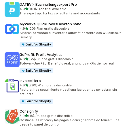
DATEV > Buchhaltungsexport Pro
de 5 estrellas
4.9
(101)
•
Free trial available
101 reseñas en total
The export app for tax consultants and accountants
MyWorks QuickBooksDesktop Sync
de 5 estrellas
4.9
(20)
•
Plan gratis disponible
20 reseñas en total
Sincroniza ventas e inventario automáticamente con QuickBooks
Desktop
Built for Shopify
GoProfit: Profit Analytics
de 5 estrellas
4.8
(85)
•
Prueba gratis disponible
85 reseñas en total
Todo-en-Uno P&L: Beneficio real, anuncios y KPIs tiempo real
Built for Shopify
Invoice Hero
de 5 estrellas
4.8
(299)
•
Plan gratis disponible
299 reseñas en total
Factura, haz seguimiento y gestiona las cuentas por cobrar sin
esfuerzo
Built for Shopify
Consignify
de 5 estrellas
5.0
(18)
•
Prueba gratis disponible
18 reseñas en total
Gestiona las ventas y los pagos a consignadores de forma fluida
desde tu panel de control