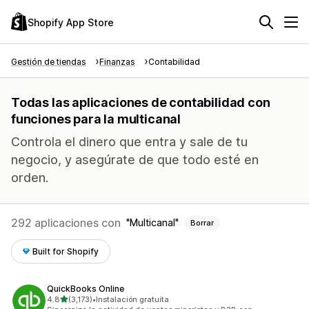
Shopify App Store
Gestión de tiendas
Finanzas
Contabilidad
Todas las aplicaciones de contabilidad con
funciones para la multicanal
Controla el dinero que entra y sale de tu
negocio, y asegúrate de que todo esté en
orden.
292 aplicaciones con
Multicanal
Borrar
Built for Shopify
QuickBooks Online
de 5 estrellas
4.8
(3,173)
•
Instalación gratuita
3173 reseñas en total