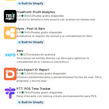
Built for Shopify
TrueProfit: Profit Analytics
de 5 estrellas
5.0
(802)
•
Prueba gratis disponible
802 reseñas en total
Conoce tu beneficio neto exacto con análisis en tiempo real.
Hyve ‑ Post to Xero
de 5 estrellas
5.0
(44)
•
Prueba gratis disponible
44 reseñas en total
Automatiza el registro de ventas y la contabilidad en Xero
Built for Shopify
Xero
de 5 estrellas
4.1
(27)
•
Instalación gratuita
27 reseñas en total
Sincroniza las ventas diarias con Xero para optimizar la
contabilidad de tu comercio electrónico.
Data Export IO: Report
de 5 estrellas
5.0
(1,904)
•
Prueba gratis disponible
1904 reseñas en total
Informes predeterminados y personalizados fáciles de usar: filtra,
programa y mucho más.
PTT: POS Time Tracker
de 5 estrellas
4.8
(44)
•
Prueba gratis disponible
44 reseñas en total
Reloj checador con nómina creado exclusivamente para POS
Built for Shopify