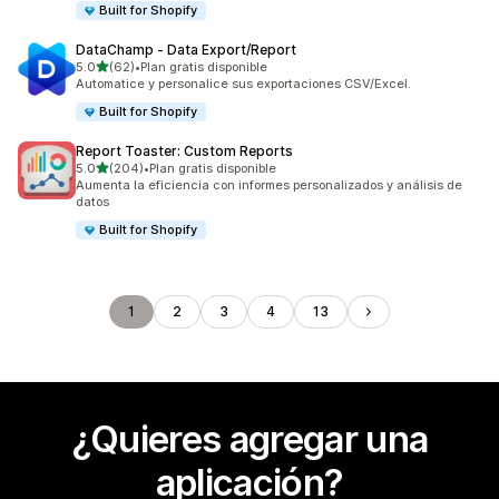
Built for Shopify
DataChamp ‑ Data Export/Report
de 5 estrellas
5.0
(62)
•
Plan gratis disponible
62 reseñas en total
Automatice y personalice sus exportaciones CSV/Excel.
Built for Shopify
Report Toaster: Custom Reports
de 5 estrellas
5.0
(204)
•
Plan gratis disponible
204 reseñas en total
Aumenta la eficiencia con informes personalizados y análisis de
datos
Built for Shopify
1
2
3
4
13
¿Quieres agregar una
aplicación?