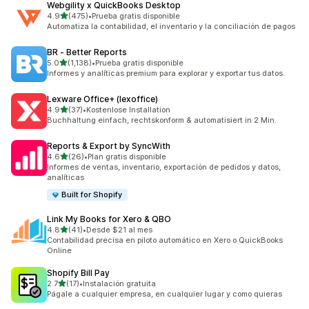
Webgility x QuickBooks Desktop
de 5 estrellas
4.9
(475)
•
Prueba gratis disponible
475 reseñas en total
Automatiza la contabilidad, el inventario y la conciliación de pagos
BR ‑ Better Reports
de 5 estrellas
5.0
(1,138)
•
Prueba gratis disponible
1138 reseñas en total
Informes y analíticas premium para explorar y exportar tus datos.
Lexware Office+ (lexoffice)
de 5 estrellas
4.9
(37)
•
Kostenlose Installation
37 reseñas en total
Buchhaltung einfach, rechtskonform & automatisiert in 2 Min.
Reports & Export by SyncWith
de 5 estrellas
4.6
(26)
•
Plan gratis disponible
26 reseñas en total
Informes de ventas, inventario, exportación de pedidos y datos,
analíticas
Built for Shopify
Link My Books for Xero & QBO
de 5 estrellas
4.8
(41)
•
Desde $21 al mes
41 reseñas en total
Contabilidad precisa en piloto automático en Xero o QuickBooks
Online
Shopify Bill Pay
de 5 estrellas
2.7
(17)
•
Instalación gratuita
17 reseñas en total
Págale a cualquier empresa, en cualquier lugar y como quieras