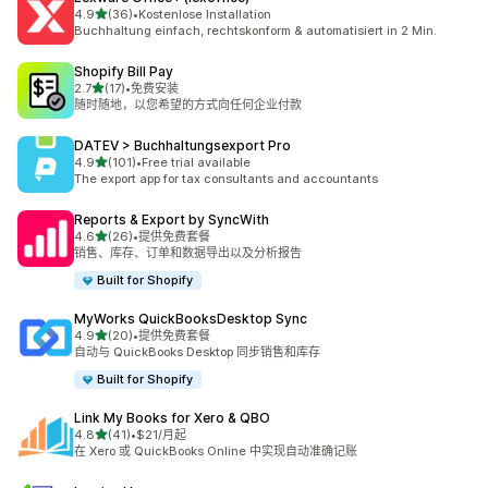
星（满分 5 星）
4.9
(36)
•
Kostenlose Installation
总共 36 条评论
Buchhaltung einfach, rechtskonform & automatisiert in 2 Min.
Shopify Bill Pay
星（满分 5 星）
2.7
(17)
•
免费安装
总共 17 条评论
随时随地，以您希望的方式向任何企业付款
DATEV > Buchhaltungsexport Pro
星（满分 5 星）
4.9
(101)
•
Free trial available
总共 101 条评论
The export app for tax consultants and accountants
Reports & Export by SyncWith
星（满分 5 星）
4.6
(26)
•
提供免费套餐
总共 26 条评论
销售、库存、订单和数据导出以及分析报告
Built for Shopify
MyWorks QuickBooksDesktop Sync
星（满分 5 星）
4.9
(20)
•
提供免费套餐
总共 20 条评论
自动与 QuickBooks Desktop 同步销售和库存
Built for Shopify
Link My Books for Xero & QBO
星（满分 5 星）
4.8
(41)
•
$21/月起
总共 41 条评论
在 Xero 或 QuickBooks Online 中实现自动准确记账