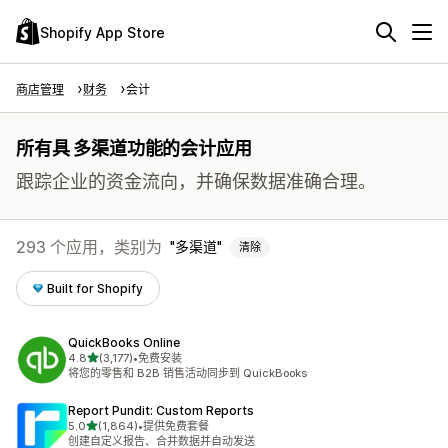
Shopify App Store
商店管理
财务
会计
所有具 多渠道功能的会计应用
跟踪企业的资金流向，并确保数据准确合理。
293 个应用，类别为
多渠道
清除
Built for Shopify
QuickBooks Online
星（满分 5 星）
4.8
(3,177)
•
免费安装
总共 3177 条评论
将您的零售和 B2B 销售活动同步到 QuickBooks
Report Pundit: Custom Reports
星（满分 5 星）
5.0
(1,864)
•
提供免费套餐
总共 1864 条评论
创建自定义报告、合并数据并自动发送