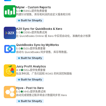
Mipler ‑ Custom Reports
星（满分 5 星）
5.0
(595)
•
提供免费套餐
总共 595 条评论
构建针对销售、库存和利润的自定义报表和分析
Built for Shopify
A2X Sync for QuickBooks & Xero
星（满分 5 星）
5.0
(339)
•
提供免费试用
总共 339 条评论
在 QuickBooks Online 或 Xero 中实现自动化、准确的会计核算
QuickBooks Sync by MyWorks
星（满分 5 星）
5.0
(50)
•
提供免费套餐
总共 50 条评论
自动与 QuickBooks 同步销售、库存等数据。
Built for Shopify
Juicy Profit Analytics
星（满分 5 星）
4.9
(55)
•
提供免费套餐
总共 55 条评论
包含净利润、广告归因和 ROAS 的利润控制面板
Built for Shopify
Hyve ‑ Post to Xero
星（满分 5 星）
5.0
(44)
•
提供免费试用
总共 44 条评论
自动完成销售记账并将会计数据同步到 Xero
Built for Shopify