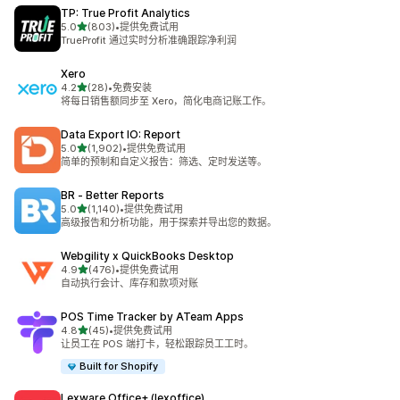
TP: True Profit Analytics
星（满分 5 星）
5.0
(803)
•
提供免费试用
总共 803 条评论
TrueProfit 通过实时分析准确跟踪净利润
Xero
星（满分 5 星）
4.2
(28)
•
免费安装
总共 28 条评论
将每日销售额同步至 Xero，简化电商记账工作。
Data Export IO: Report
星（满分 5 星）
5.0
(1,902)
•
提供免费试用
总共 1902 条评论
简单的预制和自定义报告：筛选、定时发送等。
BR ‑ Better Reports
星（满分 5 星）
5.0
(1,140)
•
提供免费试用
总共 1140 条评论
高级报告和分析功能，用于探索并导出您的数据。
Webgility x QuickBooks Desktop
星（满分 5 星）
4.9
(476)
•
提供免费试用
总共 476 条评论
自动执行会计、库存和款项对账
POS Time Tracker by ATeam Apps
星（满分 5 星）
4.8
(45)
•
提供免费试用
总共 45 条评论
让员工在 POS 端打卡，轻松跟踪员工工时。
Built for Shopify
Lexware Office+ (lexoffice)