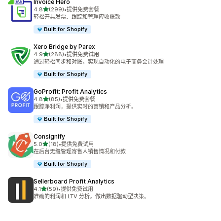
Invoice Hero
星（满分 5 星）
4.8
(299)
•
提供免费套餐
总共 299 条评论
轻松开具发票、跟踪和管理应收账款
Built for Shopify
Xero Bridge by Parex
星（满分 5 星）
4.9
(288)
•
提供免费试用
总共 288 条评论
通过轻松同步和对账，实现自动化的电子商务会计处理
Built for Shopify
GoProfit: Profit Analytics
星（满分 5 星）
4.8
(85)
•
提供免费套餐
总共 85 条评论
跟踪净利润，提供实时的营销和产品分析。
Built for Shopify
Consignify
星（满分 5 星）
5.0
(18)
•
提供免费试用
总共 18 条评论
在后台无缝管理寄售人销售情况和付款
Built for Shopify
Sellerboard Profit Analytics
星（满分 5 星）
4.1
(59)
•
提供免费试用
总共 59 条评论
准确的利润和 LTV 分析。做出数据驱动型决策。