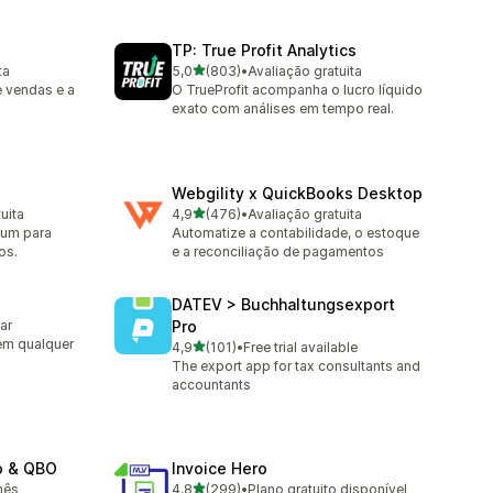
TP: True Profit Analytics
de 5 estrelas
ta
5,0
(803)
•
Avaliação gratuita
803 avaliações ao todo
e vendas e a
O TrueProfit acompanha o lucro líquido
exato com análises em tempo real.
Webgility x QuickBooks Desktop
de 5 estrelas
uita
4,9
(476)
•
Avaliação gratuita
476 avaliações ao todo
ium para
Automatize a contabilidade, o estoque
os.
e a reconciliação de pagamentos
DATEV > Buchhaltungsexport
lar
Pro
em qualquer
de 5 estrelas
4,9
(101)
•
Free trial available
101 avaliações ao todo
The export app for tax consultants and
accountants
o & QBO
Invoice Hero
de 5 estrelas
mês
4,8
(299)
•
Plano gratuito disponível