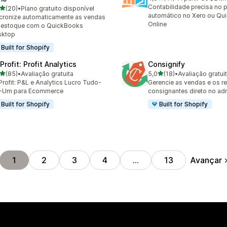
41 avaliações ao todo
Contabilidade precisa no p
de 5 estrelas
(20)
•
Plano gratuito disponível
avaliações ao todo
automático no Xero ou Qu
cronize automaticamente as vendas
Online
 estoque com o QuickBooks
sktop
Built for Shopify
rofit: Profit Analytics
Consignify
de 5 estrelas
de 5 estrelas
(85)
•
Avaliação gratuita
5,0
(18)
•
Avaliação gratui
avaliações ao todo
18 avaliações ao todo
rofit: P&L e Analytics Lucro Tudo-
Gerencie as vendas e os 
-Um para Ecommerce
consignantes direto no ad
Built for Shopify
Built for Shopify
Avançar
1
2
3
4
…
13