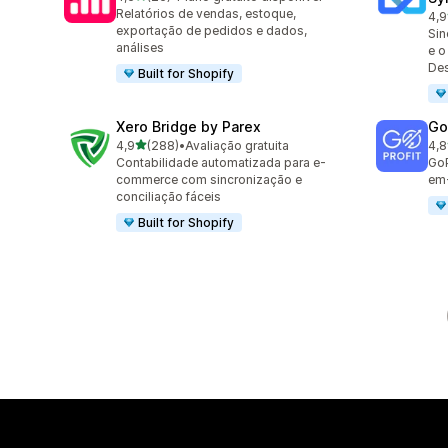
26 avaliações ao todo
Relatórios de vendas, estoque,
4,9
20 
exportação de pedidos e dados,
Sin
análises
e o
De
Built for Shopify
Xero Bridge by Parex
GoP
de 5 estrelas
4,9
(288)
•
Avaliação gratuita
4,8
288 avaliações ao todo
85 
Contabilidade automatizada para e-
GoP
commerce com sincronização e
em
conciliação fáceis
Built for Shopify