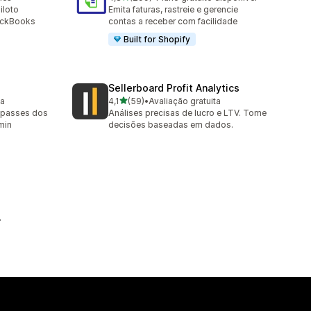
299 avaliações ao todo
iloto
Emita faturas, rastreie e gerencie
ickBooks
contas a receber com facilidade
Built for Shopify
Sellerboard Profit Analytics
de 5 estrelas
ta
4,1
(59)
•
Avaliação gratuita
59 avaliações ao todo
repasses dos
Análises precisas de lucro e LTV. Tome
min
decisões baseadas em dados.