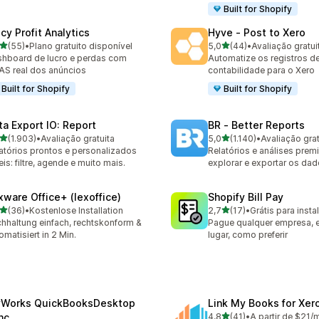
Built for Shopify
cy Profit Analytics
Hyve ‑ Post to Xero
de 5 estrelas
de 5 estrelas
(55)
•
Plano gratuito disponível
5,0
(44)
•
Avaliação gratui
avaliações ao todo
44 avaliações ao todo
hboard de lucro e perdas com
Automatize os registros d
S real dos anúncios
contabilidade para o Xero
Built for Shopify
Built for Shopify
ta Export IO: Report
BR ‑ Better Reports
de 5 estrelas
de 5 estrelas
(1.903)
•
Avaliação gratuita
5,0
(1.140)
•
Avaliação grat
3 avaliações ao todo
1140 avaliações ao todo
atórios prontos e personalizados
Relatórios e análises prem
eis: filtre, agende e muito mais.
explorar e exportar os dad
xware Office+ (lexoffice)
Shopify Bill Pay
de 5 estrelas
de 5 estrelas
(36)
•
Kostenlose Installation
2,7
(17)
•
Grátis para insta
avaliações ao todo
17 avaliações ao todo
hhaltung einfach, rechtskonform &
Pague qualquer empresa, 
omatisiert in 2 Min.
lugar, como preferir
Works QuickBooksDesktop
Link My Books for Xer
de 5 estrelas
nc
4,8
(41)
•
A partir de $21/