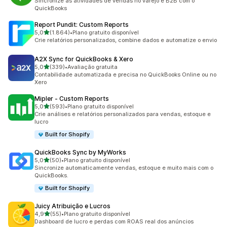
Sincronize as atividades de vendas no varejo e B2B com o
QuickBooks
Report Pundit: Custom Reports
de 5 estrelas
5,0
(1.864)
•
Plano gratuito disponível
1864 avaliações ao todo
Crie relatórios personalizados, combine dados e automatize o envio
A2X Sync for QuickBooks & Xero
de 5 estrelas
5,0
(339)
•
Avaliação gratuita
339 avaliações ao todo
Contabilidade automatizada e precisa no QuickBooks Online ou no
Xero
Mipler ‑ Custom Reports
de 5 estrelas
5,0
(593)
•
Plano gratuito disponível
593 avaliações ao todo
Crie análises e relatórios personalizados para vendas, estoque e
lucro
Built for Shopify
QuickBooks Sync by MyWorks
de 5 estrelas
5,0
(50)
•
Plano gratuito disponível
50 avaliações ao todo
Sincronize automaticamente vendas, estoque e muito mais com o
QuickBooks.
Built for Shopify
Juicy Atribuição e Lucros
de 5 estrelas
4,9
(55)
•
Plano gratuito disponível
55 avaliações ao todo
Dashboard de lucro e perdas com ROAS real dos anúncios