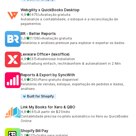
Webgility x QuickBooks Desktop
de 5 estrelas
4,9
(475)
•
Avaliação gratuita
475 avaliações ao todo
Automatize a contabilidade, o estoque e a reconciliação de
pagamentos
BR ‑ Better Reports
de 5 estrelas
5,0
(1.138)
•
Avaliação gratuita
1138 avaliações ao todo
Relatórios e análises premium para explorar e exportar os dados.
Lexware Office+ (lexoffice)
de 5 estrelas
4,9
(37)
•
Kostenlose Installation
37 avaliações ao todo
Buchhaltung einfach, rechtskonform & automatisiert in 2 Min.
Reports & Export by SyncWith
de 5 estrelas
4,6
(26)
•
Plano gratuito disponível
26 avaliações ao todo
Relatórios de vendas, estoque, exportação de pedidos e dados,
análises
Built for Shopify
Link My Books for Xero & QBO
de 5 estrelas
4,8
(41)
•
A partir de $21/mês
41 avaliações ao todo
Contabilidade precisa no piloto automático no Xero ou QuickBooks
Online
Shopify Bill Pay
de 5 estrelas
2,7
(17)
•
Grátis para instalar