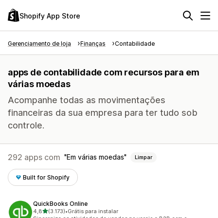
Shopify App Store
Gerenciamento de loja
Finanças
Contabilidade
apps de contabilidade com recursos para em
várias moedas
Acompanhe todas as movimentações
financeiras da sua empresa para ter tudo sob
controle.
292 apps com
Em várias moedas
Limpar
Built for Shopify
QuickBooks Online
de 5 estrelas
4,8
(3.173)
•
Grátis para instalar
3173 avaliações ao todo