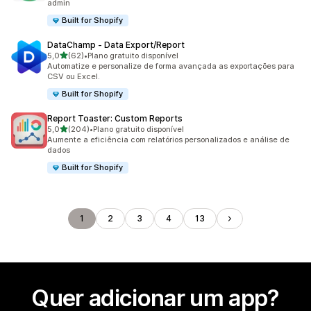
admin
Built for Shopify
DataChamp ‑ Data Export/Report
de 5 estrelas
5,0
(62)
•
Plano gratuito disponível
62 avaliações ao todo
Automatize e personalize de forma avançada as exportações para
CSV ou Excel.
Built for Shopify
Report Toaster: Custom Reports
de 5 estrelas
5,0
(204)
•
Plano gratuito disponível
204 avaliações ao todo
Aumente a eficiência com relatórios personalizados e análise de
dados
Built for Shopify
1
2
3
4
13
Quer adicionar um app?