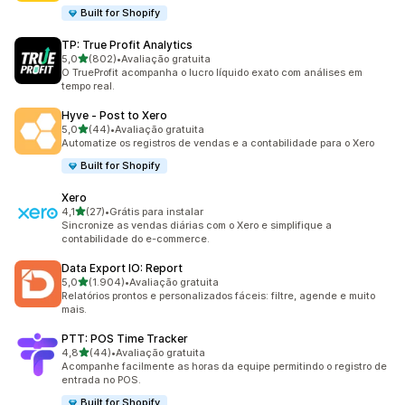
Built for Shopify
TP: True Profit Analytics
de 5 estrelas
5,0
(802)
•
Avaliação gratuita
802 avaliações ao todo
O TrueProfit acompanha o lucro líquido exato com análises em
tempo real.
Hyve ‑ Post to Xero
de 5 estrelas
5,0
(44)
•
Avaliação gratuita
44 avaliações ao todo
Automatize os registros de vendas e a contabilidade para o Xero
Built for Shopify
Xero
de 5 estrelas
4,1
(27)
•
Grátis para instalar
27 avaliações ao todo
Sincronize as vendas diárias com o Xero e simplifique a
contabilidade do e-commerce.
Data Export IO: Report
de 5 estrelas
5,0
(1.904)
•
Avaliação gratuita
1904 avaliações ao todo
Relatórios prontos e personalizados fáceis: filtre, agende e muito
mais.
PTT: POS Time Tracker
de 5 estrelas
4,8
(44)
•
Avaliação gratuita
44 avaliações ao todo
Acompanhe facilmente as horas da equipe permitindo o registro de
entrada no POS.
Built for Shopify