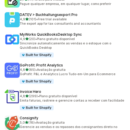
17 avaliações ao todo
Pague qualquer empresa, em qualquer lugar, como preferir
DATEV > Buchhaltungsexport Pro
de 5 estrelas
4,9
(101)
•
Free trial available
101 avaliações ao todo
The export app for tax consultants and accountants
MyWorks QuickBooksDesktop Sync
de 5 estrelas
4,9
(20)
•
Plano gratuito disponível
20 avaliações ao todo
Sincronize automaticamente as vendas e o estoque com o
QuickBooks Desktop
Built for Shopify
GoProfit: Profit Analytics
de 5 estrelas
4,8
(85)
•
Avaliação gratuita
85 avaliações ao todo
GoProfit: P&L e Analytics Lucro Tudo-em-Um para Ecommerce
Built for Shopify
Invoice Hero
de 5 estrelas
4,8
(299)
•
Plano gratuito disponível
299 avaliações ao todo
Emita faturas, rastreie e gerencie contas a receber com facilidade
Built for Shopify
Consignify
de 5 estrelas
5,0
(18)
•
Avaliação gratuita
18 avaliações ao todo
Gerencie as vendas e os repasses dos consignantes direto no