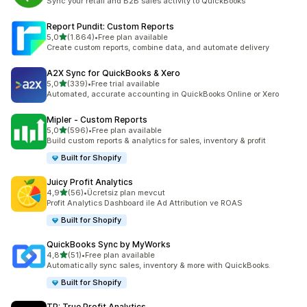
Sync your retail and B2B sales activity to QuickBooks
Report Pundit: Custom Reports
5 yıldız üzerinden
5,0
(1.864)
•
Free plan available
toplam 1864 değerlendirme
Create custom reports, combine data, and automate delivery
A2X Sync for QuickBooks & Xero
5 yıldız üzerinden
5,0
(339)
•
Free trial available
toplam 339 değerlendirme
Automated, accurate accounting in QuickBooks Online or Xero
Mipler ‑ Custom Reports
5 yıldız üzerinden
5,0
(596)
•
Free plan available
toplam 596 değerlendirme
Build custom reports & analytics for sales, inventory & profit
Built for Shopify
Juicy Profit Analytics
5 yıldız üzerinden
4,9
(56)
•
Ücretsiz plan mevcut
toplam 56 değerlendirme
Profit Analytics Dashboard ile Ad Attribution ve ROAS
Built for Shopify
QuickBooks Sync by MyWorks
5 yıldız üzerinden
4,8
(51)
•
Free plan available
toplam 51 değerlendirme
Automatically sync sales, inventory & more with QuickBooks.
Built for Shopify
TP: True Profit Analytics