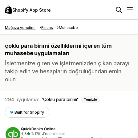
Shopify App Store
Mağaza yönetimi
Finans
Muhasebe
çoklu para birimi özelliklerini içeren tüm
muhasebe uygulamaları
İşletmenize giren ve işletmenizden çıkan parayı
takip edin ve hesapların doğruluğundan emin
olun.
294 uygulama:
Çoklu para birimi
Temizle
Built for Shopify
QuickBooks Online
5 yıldız üzerinden
4,8
(3.178)
•
Free to install
toplam 3178 değerlendirme