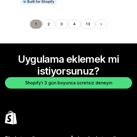
Built for Shopify
1
2
3
4
13
Uygulama eklemek mi
istiyorsunuz?
Shopify'ı 3 gün boyunca ücretsiz deneyin