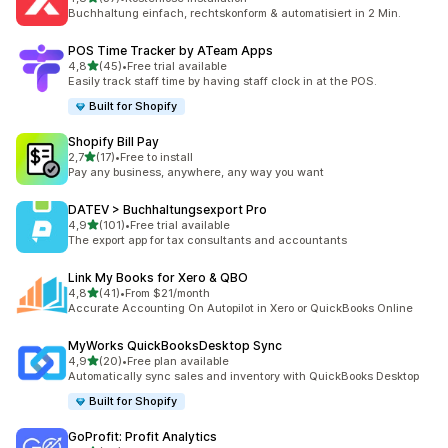
toplam 37 değerlendirme
Buchhaltung einfach, rechtskonform & automatisiert in 2 Min.
POS Time Tracker by ATeam Apps
5 yıldız üzerinden
4,8
(45)
•
Free trial available
toplam 45 değerlendirme
Easily track staff time by having staff clock in at the POS.
Built for Shopify
Shopify Bill Pay
5 yıldız üzerinden
2,7
(17)
•
Free to install
toplam 17 değerlendirme
Pay any business, anywhere, any way you want
DATEV > Buchhaltungsexport Pro
5 yıldız üzerinden
4,9
(101)
•
Free trial available
toplam 101 değerlendirme
The export app for tax consultants and accountants
Link My Books for Xero & QBO
5 yıldız üzerinden
4,8
(41)
•
From $21/month
toplam 41 değerlendirme
Accurate Accounting On Autopilot in Xero or QuickBooks Online
MyWorks QuickBooksDesktop Sync
5 yıldız üzerinden
4,9
(20)
•
Free plan available
toplam 20 değerlendirme
Automatically sync sales and inventory with QuickBooks Desktop
Built for Shopify
GoProfit: Profit Analytics