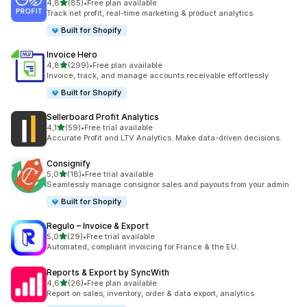
5 yıldız üzerinden
4,8
(85)
•
Free plan available
toplam 85 değerlendirme
Track net profit, real-time marketing & product analytics.
Built for Shopify
Invoice Hero
5 yıldız üzerinden
4,8
(299)
•
Free plan available
toplam 299 değerlendirme
Invoice, track, and manage accounts receivable effortlessly
Built for Shopify
Sellerboard Profit Analytics
5 yıldız üzerinden
4,1
(59)
•
Free trial available
toplam 59 değerlendirme
Accurate Profit and LTV Analytics. Make data-driven decisions.
Consignify
5 yıldız üzerinden
5,0
(18)
•
Free trial available
toplam 18 değerlendirme
Seamlessly manage consignor sales and payouts from your admin
Built for Shopify
Regulo – Invoice & Export
5 yıldız üzerinden
5,0
(29)
•
Free trial available
toplam 29 değerlendirme
Automated, compliant invoicing for France & the EU.
Reports & Export by SyncWith
5 yıldız üzerinden
4,6
(26)
•
Free plan available
toplam 26 değerlendirme
Report on sales, inventory, order & data export, analytics