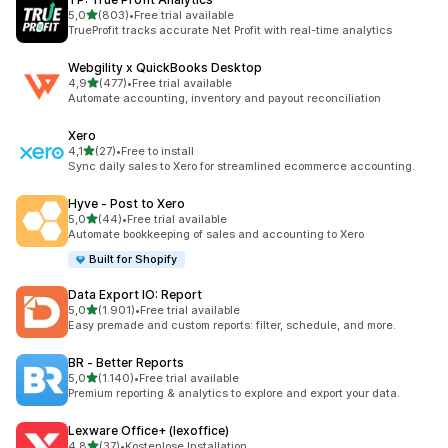
5 yıldız üzerinden
5,0
(803)
•
Free trial available
toplam 803 değerlendirme
TrueProfit tracks accurate Net Profit with real-time analytics
Webgility x QuickBooks Desktop
5 yıldız üzerinden
4,9
(477)
•
Free trial available
toplam 477 değerlendirme
Automate accounting, inventory and payout reconciliation
Xero
5 yıldız üzerinden
4,1
(27)
•
Free to install
toplam 27 değerlendirme
Sync daily sales to Xero for streamlined ecommerce accounting.
Hyve ‑ Post to Xero
5 yıldız üzerinden
5,0
(44)
•
Free trial available
toplam 44 değerlendirme
Automate bookkeeping of sales and accounting to Xero
Built for Shopify
Data Export IO: Report
5 yıldız üzerinden
5,0
(1.901)
•
Free trial available
toplam 1901 değerlendirme
Easy premade and custom reports: filter, schedule, and more.
BR ‑ Better Reports
5 yıldız üzerinden
5,0
(1.140)
•
Free trial available
toplam 1140 değerlendirme
Premium reporting & analytics to explore and export your data.
Lexware Office+ (lexoffice)
5 yıldız üzerinden
4,8
(37)
•
Kostenlose Installation